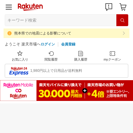
熊本県での地震による影響について
ようこそ 楽天市場へ
ログイン
会員登録
お気に入り
閲覧履歴
購入履歴
myクーポン
1,980円以上で日用品が送料無料