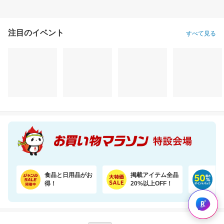
注目のイベント
すべて見る
食品と日用品がお
掲載アイテム全品
日
得！
20%以上OFF！
ポ