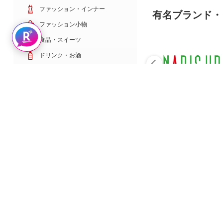
ファッション・インナー
有名ブランド・
ファッション小物
Rakuten AIで探す
食品・スイーツ
ドリンク・お酒
日用雑貨・キッチン用品
コスメ・健康・医薬品
キッズ・ベビー・玩具
家電・TV・カメラ
PC・スマホ・通信
スポーツ・ゴルフ
車・バイク
インテリア・寝具・収納
ペット・花・DIY工具
サービス・リフォーム