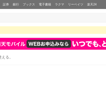
証券
銀行
ブックス
電子書籍
ラクマ
リーベイツ
楽天24
使える。