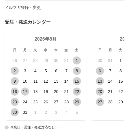
メルマガ登録・変更
受注・発送カレンダー
2026年8月
20
日
月
火
水
木
金
土
日
月
火
26
27
28
29
30
31
1
30
31
1
2
3
4
5
6
7
8
6
7
8
9
10
11
12
13
14
15
13
14
15
16
17
18
19
20
21
22
20
21
22
23
24
25
26
27
28
29
27
28
29
30
31
1
2
3
4
5
休業日（受注・発送対応なし）