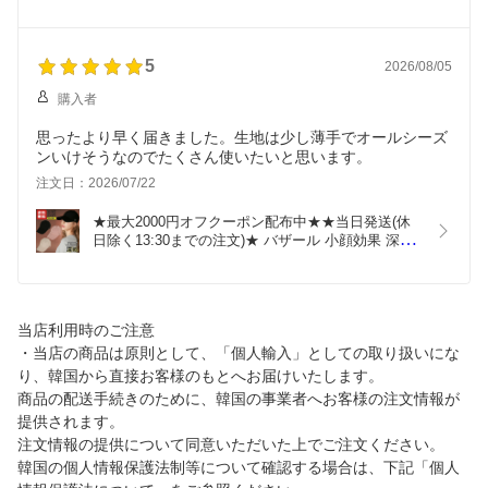
ップ Stud logo over fit ball cap ☆ 帽子 紫外線対策 
深め 小顔効果 シンプル レディース メンズ  韓国 ブ
ランド VARZAR K-POPアイドル愛用 【正規販売
店/関税込/送料無料】
5
2026/08/05
購入者
思ったより早く届きました。生地は少し薄手でオールシーズ
ンいけそうなのでたくさん使いたいと思います。
注文日：2026/07/22
★最大2000円オフクーポン配布中★★当日発送(休
日除く13:30までの注文)★ バザール 小顔効果 深め 
キャップ Silver stud over fit ball cap ☆  帽子 シン
プル レディース メンズ 紫外線対策 韓国ファッショ
ン 韓国ブランド VARZAR【正規販売店/関税込/送料
無料】
当店利用時のご注意
・当店の商品は原則として、「個人輸入」としての取り扱いにな
り、韓国から直接お客様のもとへお届けいたします。
商品の配送手続きのために、韓国の事業者へお客様の注文情報が
提供されます。
注文情報の提供について同意いただいた上でご注文ください。
韓国の個人情報保護法制等について確認する場合は、下記「個人