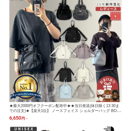
★最大2000円オフクーポン配布中★★当日発送(休日除く13:30ま
での注文)★【楽天1位】 ノースフェイス ショルダーバッグ BON
NEY BUCKET BAG MINI ☆ 巾着 バッグ 軽い 小さい ロゴ レディ
6,650
円
～
ース 韓国 韓国ファッション THE NORTH FACE 【正規品/関税込/
送料無料】