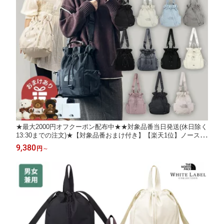
★最大2000円オフクーポン配布中★★対象品番当日発送(休日除く
13:30までの注文)★【対象品番おまけ付き】【楽天1位】ノースフ
ェイス リュック BONNEY PACK M ★ BONNEY MULTI PACK ☆
9,380
円
～
ショルダーバッグ 3WAY 韓国ファッション THE NORTH FACE
【正規品/関税込/送料無料】