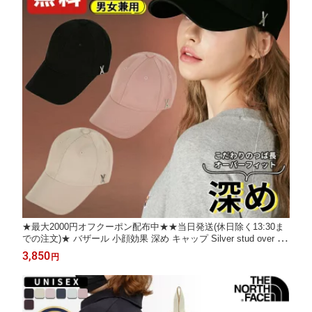
★最大2000円オフクーポン配布中★★当日発送(休日除く13:30ま
での注文)★ バザール 小顔効果 深め キャップ Silver stud over fit
ball cap ☆ 帽子 シンプル レディース メンズ 紫外線対策 韓国フ
3,850
円
ァッション 韓国ブランド VARZAR【正規販売店/関税込/送料無
料】