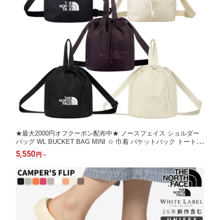
★最大2000円オフクーポン配布中★ ノースフェイス ショルダー
バッグ WL BUCKET BAG MINI ☆ 巾着 バケットバック トートバ
ッグ 2WAY レディース 韓国ファッション 韓国 THE NORTH FAC
5,550
円
～
E 【正規品/関税込/送料無料】