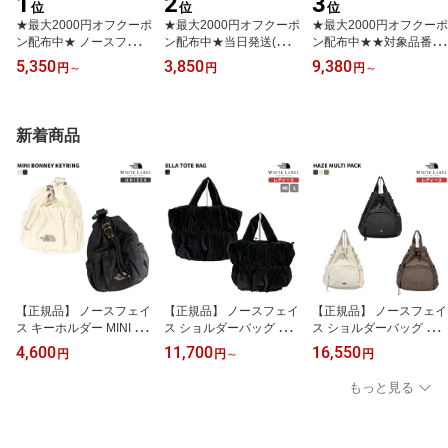
1
2
3
位
位
位
★最大2000円オフクーポ
★最大2000円オフクーポ
★最大2000円オフクーポ
ン配布中★ ノースフェイ
ン配布中★当日発送(休日
ン配布中★★対象品番当
ス サンダル CAMPER’S
除く13:30までの注文)
日発送(休日除く13:30ま
5,350
3,850
9,380
円
～
円
円
～
FLIP ☆ メンズ レディー
【楽天1位】 バザール キ
での注文)★【対象品番お
ス クッション性 フリッ
ャップ Stud logo over fit
まけ付き】【楽天1位】
プフロップ アウトドア
ball cap ☆ 帽子 紫外線対
ノースフェイス リュック
韓国 THE NORTH FACE
策 深め 小顔効果 シンプ
BONNEY PACK M ★ BO
新着商品
【正規品/関税込/送料無
ル レディース メンズ 韓
NNEY MULTI PACK ☆
料】
国 ブランド VARZAR K-
ショルダーバッグ 3WAY
POPアイドル愛用 【正規
韓国ファッション THE N
販売店/関税込/送料無
ORTH FACE 【正規品/関
料】
税込/送料無料】
【正規品】 ノースフェイ
【正規品】 ノースフェイ
【正規品】 ノースフェイ
ス キーホルダー MINI BO
ス ショルダーバッグ ELL
ス ショルダーバッグ HA
NNEY KEYRING ☆ キー
A TOTE BAG ☆ トートバ
ZE MULTI PACK ☆ 13L
4,600
11,700
16,550
円
円
～
円
リング チャーム バッグ
ッグ レディース ロゴ バ
リュック レディース リ
ミニサイズ 小物入れ フ
ッグ ミニ もこもこ かわ
ュックサック ロゴ 巾着
もっと見る
ァッション小物 雑貨 韓
いい 春 秋 冬 韓国ファッ
手提げ バッグ 鞄 光沢感
国ファッション THE NO
ション 韓国 THE NORTH
韓国 THE NORTH FACE
RTH FACE 【関税込/送
FACE 【関税込/送料無
【関税込/送料無料】
料無料】
料】