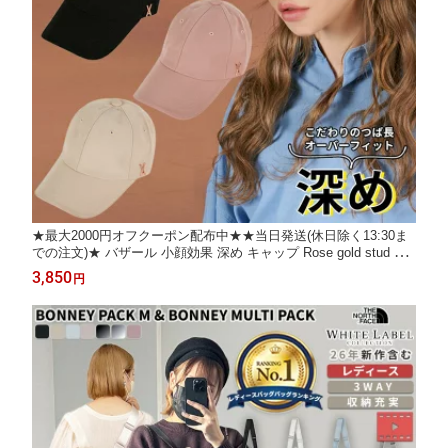
★最大2000円オフクーポン配布中★★当日発送(休日除く13:30ま
での注文)★ バザール 小顔効果 深め キャップ Rose gold stud ove
r fit ball cap ☆ 帽子 シンプル レディース 紫外線対策 無地 韓国フ
3,850
円
ァッション 韓国ブランド VARZAR 【正規販売店/関税込/送料無
料】