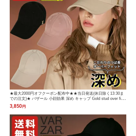
★最大2000円オフクーポン配布中★★当日発送(休日除く13:30ま
での注文)★ バザール 小顔効果 深め キャップ Gold stud over fit b
all cap ☆ 帽子 シンプル レディース 紫外線対策 無地 韓国ファッ
3,850
円
ション 韓国ブランド VARZAR【正規販売店/関税込/送料無料】