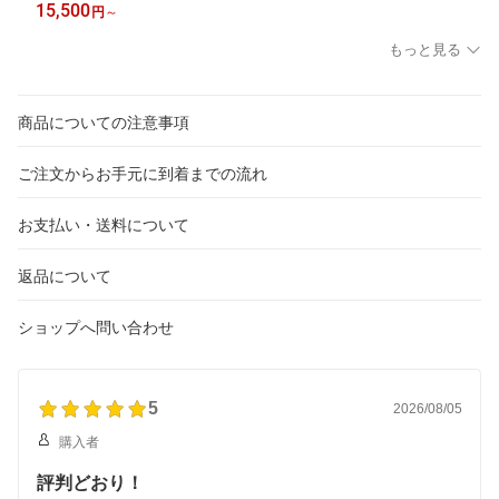
ャケット ロゴ フリースジャケット 大人気 韓国 THE NORTH FAC
15,500
円
～
E【正規品/関税込/送料無料】
もっと見る
商品についての注意事項
ご注文からお手元に到着までの流れ
お支払い・送料について
返品について
ショップへ問い合わせ
5
2026/08/05
購入者
評判どおり！