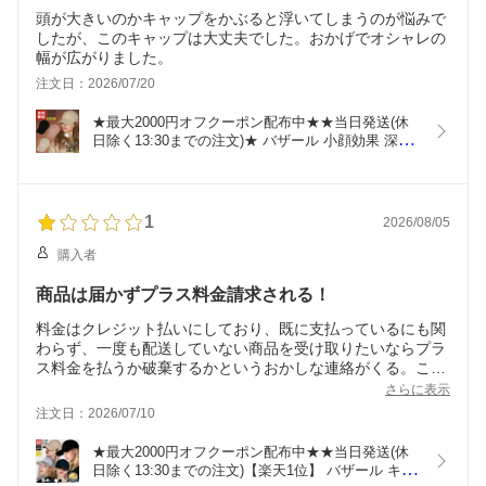
頭が大きいのかキャップをかぶると浮いてしまうのが悩みで
したが、このキャップは大丈夫でした。おかげでオシャレの
幅が広がりました。
注文日：2026/07/20
★最大2000円オフクーポン配布中★★当日発送(休
日除く13:30までの注文)★ バザール 小顔効果 深め 
キャップ Gold stud over fit ball cap ☆ 帽子 シンプ
ル レディース 紫外線対策 無地 韓国ファッション 
韓国ブランド VARZAR【正規販売店/関税込/送料無
料】
1
2026/08/05
購入者
商品は届かずプラス料金請求される！
料金はクレジット払いにしており、既に支払っているにも関
わらず、一度も配送していない商品を受け取りたいならプラ
ス料金を払うか破棄するかというおかしな連絡がくる。これ
は脅迫だと思いました。楽天に詐欺まがいの店舗があるとは
さらに表示
思わなかった。もちろんいまだに商品は届かない。お金と個
注文日：2026/07/10
人情報盗まれただけなのかな。
★最大2000円オフクーポン配布中★★当日発送(休
日除く13:30までの注文)【楽天1位】 バザール キャ