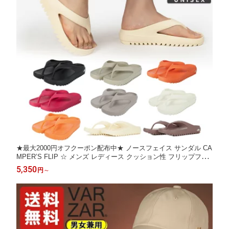
★最大2000円オフクーポン配布中★ ノースフェイス サンダル CA
MPER’S FLIP ☆ メンズ レディース クッション性 フリップフロ
ップ アウトドア 韓国 THE NORTH FACE 【正規品/関税込/送料無
5,350
円
～
料】