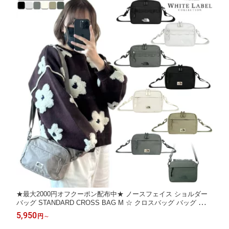
★最大2000円オフクーポン配布中★ ノースフェイス ショルダー
バッグ STANDARD CROSS BAG M ☆ クロスバッグ バッグ レデ
ィース メンズ ロゴ ベーシック アウトドア 野外活動 オールシー
5,950
円
～
ズン 韓国ファッション 韓国 THE NORTH FACE 【正規品/関税込/
送料無料】