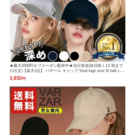
★最大2000円オフクーポン配布中★当日発送(休日除く13:30まで
の注文)【楽天1位】 バザール キャップ Stud logo over fit ball cap
☆ 帽子 紫外線対策 深め 小顔効果 シンプル レディース メンズ 韓
3,850
円
国 ブランド VARZAR K-POPアイドル愛用 【正規販売店/関税込/
送料無料】