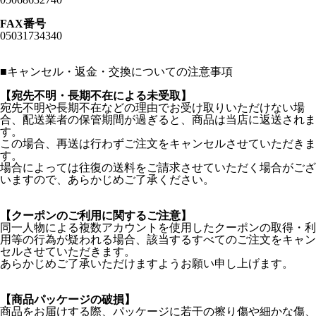
FAX番号
05031734340
■
キャンセル・返金・交換についての注意事項
【宛先不明・長期不在による未受取】
宛先不明や長期不在などの理由でお受け取りいただけない場
合、配送業者の保管期間が過ぎると、商品は当店に返送されま
す。
この場合、再送は行わずご注文をキャンセルさせていただきま
す。
場合によっては往復の送料をご請求させていただく場合がござ
いますので、あらかじめご了承ください。
【クーポンのご利用に関するご注意】
同一人物による複数アカウントを使用したクーポンの取得・利
用等の行為が疑われる場合、該当するすべてのご注文をキャン
セルさせていただきます。
あらかじめご了承いただけますようお願い申し上げます。
【商品パッケージの破損】
商品をお届けする際、パッケージに若干の擦り傷や細かな傷、