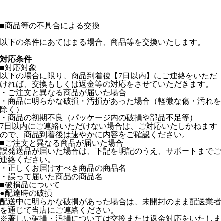
■
商品等の不具合による交換
以下の条件にあてはまる場合、商品等を交換いたします。
対応条件
■対応対象
以下の場合に限り、商品到着後【7日以内】にご連絡をいただ
ければ、交換もしくは返金等の対応をさせていただきます。
・ご注文と異なる商品が届いた場合
・商品に明らかな破損・汚損があった場合（軽微な傷・汚れを
除く）
・商品の初期不良（パッケージ内の破損や部品不足等）
7日以内にご連絡いただけない場合は、ご対応いたしかねます
ので、商品到着後は速やかに内容をご確認ください。
■ご注文と異なる商品が届いた場合
誤発送品が届いた場合は、下記を明記のうえ、サポートまでご
連絡ください。
・正しくお届けすべき商品の商品名
・誤って届いた商品の商品名
■破損品について
●配達時の破損
配送中に明らかな破損があった場合は、未開封のまま配送業者
を通じて当店にご連絡ください。
※著しい破損・汚損については交換または返金対応をいたしま