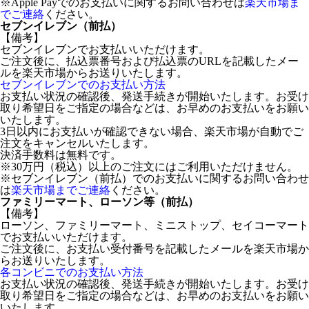
※Apple Payでのお支払いに関するお問い合わせは
楽天市場ま
でご連絡
ください。
セブンイレブン（前払）
【備考】
セブンイレブンでお支払いいただけます。
ご注文後に、払込票番号および払込票のURLを記載したメー
ルを楽天市場からお送りいたします。
セブンイレブンでのお支払い方法
お支払い状況の確認後、発送手続きが開始いたします。お受け
取り希望日をご指定の場合などは、お早めのお支払いをお願い
いたします。
3日以内にお支払いが確認できない場合、楽天市場が自動でご
注文をキャンセルいたします。
決済手数料は無料です。
※30万円（税込）以上のご注文にはご利用いただけません。
※セブンイレブン（前払）でのお支払いに関するお問い合わせ
は
楽天市場までご連絡
ください。
ファミリーマート、ローソン等（前払）
【備考】
ローソン、ファミリーマート、ミニストップ、セイコーマート
でお支払いいただけます。
ご注文後に、お支払い受付番号を記載したメールを楽天市場か
らお送りいたします。
各コンビニでのお支払い方法
お支払い状況の確認後、発送手続きが開始いたします。お受け
取り希望日をご指定の場合などは、お早めのお支払いをお願い
いたします。