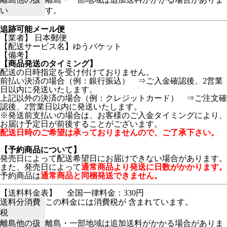
い
す。
追跡可能メール便
【業者】 日本郵便
【配送サービス名】ゆうパケット
【備考】
【商品発送のタイミング】
配送の日時指定を受け付けておりません。
前払い決済の場合（例：銀行振込） ⇒ご入金確認後、2営業
日以内に発送いたします。
上記以外の決済の場合（例：クレジットカード） ⇒ご注文確
認後、2営業日以内に発送いたします。
※発送前支払いの場合は、お客様のご入金タイミングにより、
お届け予定日が前後することがございます。
配送日時のご希望は承っておりませんので、ご了承下さい。
【予約商品について】
発売日によって配送希望日にお届けできない場合があります。
また、発売日によって
通常商品より発送に日数がかかります。
予約商品は
通常商品と同梱発送できません。
【送料料金表】
全国一律料金：330円
送料分消費
この料金には消費税が 含まれています。
税
離島他の扱
離島・一部地域は追加送料がかかる場合がありま