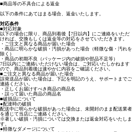
■
商品等の不具合による返金
以下の条件にあてはまる場合、返金いたします。
対応条件
■対応対象
以下の場合に限り、商品到着後【7日以内】にご連絡をいただ
ければ、交換もしくは返金等の対応をさせていただきます。
・ご注文と異なる商品が届いた場合
・商品に明らかな破損・汚損があった場合（軽微な傷・汚れを
除く）
・商品の初期不良（パッケージ内の破損や部品不足等）
7日以内にご連絡いただけない場合は、ご対応いたしかねます
ので、商品到着後は速やかに内容をご確認ください。
■ご注文と異なる商品が届いた場合
誤発送品が届いた場合は、下記を明記のうえ、サポートまでご
連絡ください。
・正しくお届けすべき商品の商品名
・誤って届いた商品の商品名
■破損品について
●配達時の破損
配送中に明らかな破損があった場合は、未開封のまま配送業者
を通じて当店にご連絡ください。
※著しい破損・汚損については交換または返金対応をいたしま
す。
●軽微なダメージについて