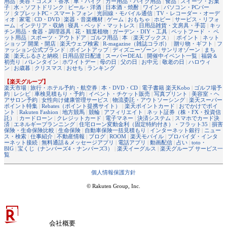
用品
|
美容・コスメ・香水
|
車・バイク
|
カー用品・バイク用品
|
食品
|
スイーツ・お菓
子
|
水・ソフトドリンク
|
ビール・洋酒
|
日本酒・焼酎
|
ワイン
|
パソコン・PCパー
ツ
|
タブレットPC・スマートフォン
|
光回線・モバイル通信
|
TV・レコーダー・オーデ
ィオ
|
家電
|
CD・DVD
|
楽器・音楽機材
|
ゲーム
|
おもちゃ
|
ホビー
|
サービス・リフォ
ーム
|
インテリア・収納
|
寝具・ベッド・マットレス
|
日用品雑貨・文房具・手芸
|
キッ
チン用品・食器・調理器具
|
花・観葉植物
|
ガーデン・DIY・工具
|
ペットフード ・ ペ
ット用品
|
スポーツ・アウトドア
|
ゴルフ用品
|
本
（
楽天ブックス
） |
ポイント
|
ネット
ショップ 開業・開店
|
楽天ウェブ検索
|
R-magazine（雑誌コラボ）
|
贈り物・ギフト
|
フ
ァッション公式ブランド
|
ポイントアップ
|
ディズニーゾーン
|
サンリオゾーン
|
まち
楽
|
楽天ふるさと納税
|
日用品翌日配達
|
スーパーDEAL
|
開催中イベント一覧
|
福袋＆
初売り
|
バレンタイン
|
ホワイトデー
|
母の日
|
父の日
|
お中元
|
敬老の日
|
ハロウィ
ン
|
お歳暮
|
クリスマス
|
おせち
|
ランキング
【楽天グループ】
楽天市場
|
旅行・ホテル予約・航空券
|
本・DVD・CD
|
電子書籍 楽天Kobo
|
ゴルフ場予
約
|
レシピ
|
車検見積もり・予約
|
イベント・チケット販売
|
写真プリント
|
美容室・ヘ
アサロン予約
|
女性向け健康管理サービス
|
物流委託・アウトソーシング
|
楽天スーパー
ポイント特集
|
Rebates（ポイント提携サイト）
|
楽天ポイントカード
|
おでかけでポイ
ント
|
Rakuten Fashion
|
地方競馬
|
競輪
|
アフィリエイト
|
ネット証券（株・FX・投資信
託）
|
カードローン
|
クレジットカード
|
電子マネー
|
決済システム
|
スマホでカード決
済
|
エネルギープランニング
|
住宅ローン変動金利（固定特約付き）・フラット35
|
損害
保険・生命保険比較
|
生命保険
|
自動車保険一括見積もり
|
インターネット銀行
|
ニュー
ス・検索
|
仕事紹介
|
不動産情報
|
ブログ
|
ROOM
|
楽天モバイル
|
プロバイダ・インタ
ーネット接続
|
無料通話＆メッセージアプリ
|
電話アプリ
|
動画配信
|
占い
|
toto・
BIG
|
宝くじ（ナンバーズ4・ナンバーズ3）
|
楽天イーグルス
|
楽天グループ サービス一
覧
個人情報保護方針
© Rakuten Group, Inc.
会社概要