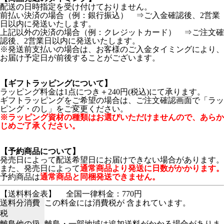
配送の日時指定を受け付けておりません。
前払い決済の場合（例：銀行振込） ⇒ご入金確認後、2営業
日以内に発送いたします。
上記以外の決済の場合（例：クレジットカード） ⇒ご注文確
認後、2営業日以内に発送いたします。
※発送前支払いの場合は、お客様のご入金タイミングにより、
お届け予定日が前後することがございます。
【ギフトラッピングについて】
ラッピング料金は1点につき＋240円(税込)にて承ります。
ギフトラッピングをご希望の場合は、ご注文確認画面で「ラッ
ピング・のし」をご変更ください。
※ラッピング資材の種類はお選びいただけませんので、あらか
じめご了承ください。
【予約商品について】
発売日によって配送希望日にお届けできない場合があります。
また、発売日によって
通常商品より発送に日数がかかります。
予約商品は
通常商品と同梱発送できません。
【送料料金表】
全国一律料金：770円
送料分消費
この料金には消費税が 含まれています。
税
離島他の扱
離島・一部地域は追加送料がかかる場合がありま