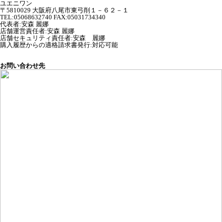
ユエニワン
〒5810029 大阪府八尾市東弓削１－６２－１
TEL:05068632740 FAX:05031734340
代表者
:
安森 麗娜
店舗運営責任者
:
安森 麗娜
店舗セキュリティ責任者
:
安森 麗娜
購入履歴からの適格請求書発行:対応可能
お問い合わせ先