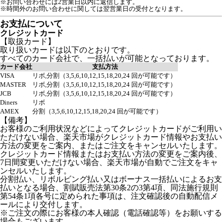
※お問い合わせには2営業日以内に返信します。
※時間外のお問い合わせに関しては翌営業日の受付となります。
お支払について
クレジットカード
【取扱カード】
取り扱いカードは以下のとおりです。
すべてのカード会社で、一括払いが可能となっております。
カード会社
支払方法
VISA
リボ,分割（3,5,6,10,12,15,18,20,24 回が可能です）
MASTER
リボ,分割（3,5,6,10,12,15,18,20,24 回が可能です）
JCB
リボ,分割（3,5,6,10,12,15,18,20,24 回が可能です）
Diners
リボ
AMEX
分割（3,5,6,10,12,15,18,20,24 回が可能です）
【備考】
お客様のご利用状況などによってクレジットカードがご利用い
ただけない場合、楽天市場がクレジットカード情報やお支払い
方法の変更をご案内、またはご注文をキャンセルいたします。
クレジットカード情報またはお支払い方法の変更をご案内後、
7日間変更いただけない場合、楽天市場が自動でご注文をキャ
ンセルいたします。
分割払い、リボルビング払い又はボーナス一括払いによるお支
払いとなる場合、割賦販売法第30条2の3第4項、同法施行規則
第54条1項各号に定められた事項は、注文確認後の自動配信メ
ールにより交付します。
※ご注文の際にお客様の本人確認（電話確認等）をお願いする
場合もございます。