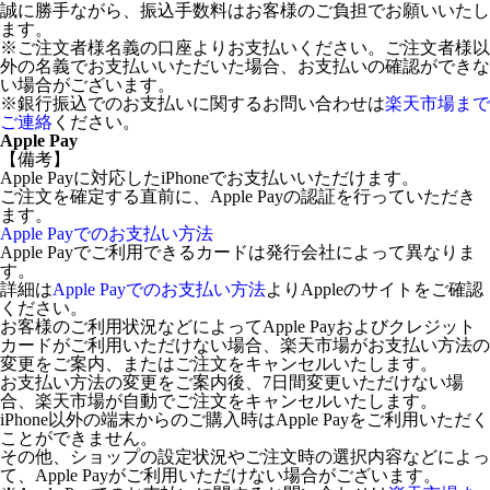
誠に勝手ながら、振込手数料はお客様のご負担でお願いいたし
ます。
※ご注文者様名義の口座よりお支払いください。ご注文者様以
外の名義でお支払いいただいた場合、お支払いの確認ができな
い場合がございます。
※銀行振込でのお支払いに関するお問い合わせは
楽天市場まで
ご連絡
ください。
Apple Pay
【備考】
Apple Payに対応したiPhoneでお支払いいただけます。
ご注文を確定する直前に、Apple Payの認証を行っていただき
ます。
Apple Payでのお支払い方法
Apple Payでご利用できるカードは発行会社によって異なりま
す。
詳細は
Apple Payでのお支払い方法
よりAppleのサイトをご確認
ください。
お客様のご利用状況などによってApple Payおよびクレジット
カードがご利用いただけない場合、楽天市場がお支払い方法の
変更をご案内、またはご注文をキャンセルいたします。
お支払い方法の変更をご案内後、7日間変更いただけない場
合、楽天市場が自動でご注文をキャンセルいたします。
iPhone以外の端末からのご購入時はApple Payをご利用いただく
ことができません。
その他、ショップの設定状況やご注文時の選択内容などによっ
て、Apple Payがご利用いただけない場合がございます。