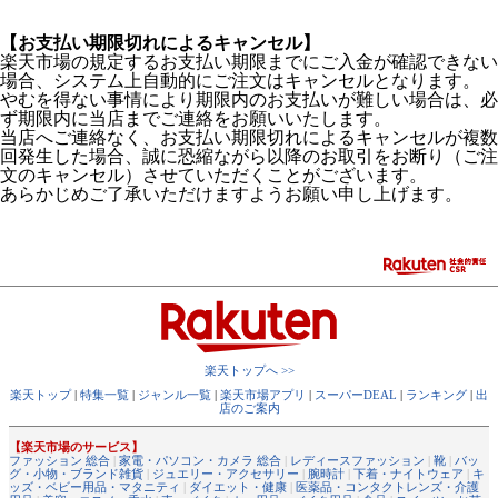
【お支払い期限切れによるキャンセル】
楽天市場の規定するお支払い期限までにご入金が確認できない
場合、システム上自動的にご注文はキャンセルとなります。
やむを得ない事情により期限内のお支払いが難しい場合は、必
ず期限内に当店までご連絡をお願いいたします。
当店へご連絡なく、お支払い期限切れによるキャンセルが複数
回発生した場合、誠に恐縮ながら以降のお取引をお断り（ご注
文のキャンセル）させていただくことがございます。
あらかじめご了承いただけますようお願い申し上げます。
楽天トップへ >>
楽天トップ
|
特集一覧
|
ジャンル一覧
|
楽天市場アプリ
|
スーパーDEAL
|
ランキング
|
出
店のご案内
【楽天市場のサービス】
ファッション 総合
|
家電・パソコン・カメラ 総合
|
レディースファッション
|
靴
|
バッ
グ・小物・ブランド雑貨
|
ジュエリー・アクセサリー
|
腕時計
|
下着・ナイトウェア
|
キ
ッズ・ベビー用品・マタニティ
|
ダイエット・健康
|
医薬品・コンタクトレンズ・介護