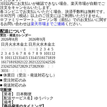
3日以内にお支払いが確認できない場合、楽天市場が自動でご
注文をキャンセルいたします。
各コンビニでお支払いいただく場合、決済手数料は無料です。
※30万円（税込）以上のご注文にはご利用いただけません。
※ファミリーマート、ローソン等（前払）でのお支払いに関す
るお問い合わせは
楽天市場までご連絡
ください。
配送について
受注・発送カレンダー
2026年8月
2026年9月
日
月
火
水
木
金
土
日
月
火
水
木
金
土
26
27
28
29
30
31
1
30
31
1
2
3
4
5
2
3
4
5
6
7
8
6
7
8
9
10
11
12
9
10
11
12
13
14
15
13
14
15
16
17
18
19
16
17
18
19
20
21
22
20
21
22
23
24
25
26
23
24
25
26
27
28
29
27
28
29
30
1
2
3
30
31
1
2
3
4
5
■
休業日（受注・発送対応なし）
■
受注対応のみ
■
発送対応のみ
宅配便
【業者】 日本郵便
【配送サービス名】ゆうパック
【備考】
【商品発送のタイミング】