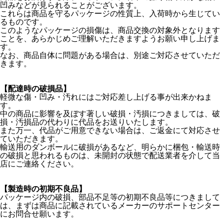
凹みなどが見られることがございます。
これらは商品を守るパッケージの性質上、入荷時から生じてい
るものです。
このようなパッケージの損傷は、商品交換の対象外となります
ことを、あらかじめご理解いただきますようお願い申し上げま
す。
なお、商品自体に問題がある場合は、別途ご対応させていただ
きます。
【配達時の破損品】
軽微な傷・凹み・汚れにはご対応差し上げる事が出来かねま
す。
中の商品に影響を及ぼす著しい破損・汚損につきましては、破
損・汚損品の代わりに代品をお送りいたします。
また万一、代品がご用意できない場合は、ご返金にて対応させ
ていただきます。
輸送用のダンボールに破損があるなど、明らかに梱包・輸送時
の破損と思われるものは、未開封の状態で配送業者を介して当
店にご連絡ください。
【製造時の初期不良品】
パッケージ内の破損、部品不足等の初期不良品等につきまして
は、まずは商品に記載されているメーカーのサポートセンター
にお問合せ願います。