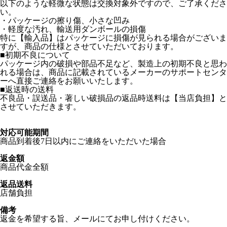
以下のような軽微な状態は交換対象外ですので、ご了承くださ
い。
・パッケージの擦り傷、小さな凹み
・軽度な汚れ、輸送用ダンボールの損傷
特に【輸入品】はパッケージに損傷が見られる場合がございま
すが、商品の仕様とさせていただいております。
■初期不良について
パッケージ内の破損や部品不足など、製造上の初期不良と思わ
れる場合は、商品に記載されているメーカーのサポートセンタ
ーへ直接ご連絡をお願いいたします。
■返送時の送料
不良品・誤送品・著しい破損品の返品時送料は【当店負担】と
させていただきます。
対応可能期間
商品到着後7日以内にご連絡をいただいた場合
返金額
商品代金全額
返品送料
店舗負担
備考
返金を希望する旨、メールにてお申し付けください。