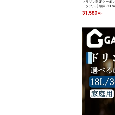
庫 9L
マラソン限定クーポン ポータブル冷
マラソン限定クーポン
ー内蔵可
蔵庫 車載冷蔵庫 38L 58L コンプレッ
ータブル冷蔵庫 30L/40L
℃〜20℃
サー式 -20℃〜20℃ 急速冷凍 4Way電
0℃ バッテリー内蔵可 
35,580
31,580
円
～
円
～
電圧保護
源対応 アプリ遠隔操作 バッテリー内
Way電源 アプリ遠隔操作
蔵冷凍庫
蔵可能 2室独立温度制御 大容量 DC12
AC100V キャンプ 
LZ-9L
V/24V AC100V 低電圧保護 静音 車載
中泊 車載家庭両用 
家庭両用 庫内灯付 車中泊 新生活