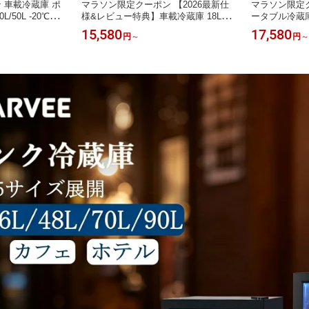
 車載冷蔵庫 ポ
マラソン限定クーポン 【2026最新仕
マラソン限定ク
/50L -20℃〜2
様&レビュー特典】車載冷蔵庫 18L 12
ータブル冷蔵庫 1
冷凍 冷蔵 2室 4
L -20℃〜20℃ ポータブル冷蔵庫 バッ
バッテリー内蔵
15,580
17,580
円
～
円
～
 DC12V/24V
テリー内蔵可能 4Way電源対応 急速
急速冷凍 DC12V
トラック冷蔵庫 車
冷凍 DC12V/24V AC100V LCD 温度表
度表示 小型 
庫内灯付
示 小型 静音 軽量 省エネ 車載家庭両
庭両用 庫内灯
用 車中泊 アウトドア
中泊 アウトド