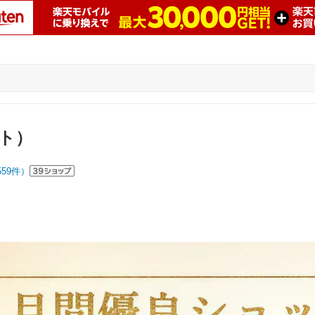
スト）
559
件）