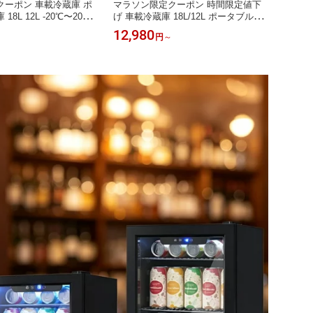
ーポン 車載冷蔵庫 ポ
マラソン限定クーポン 時間限定値下
マラソ
8L 12L -20℃〜20℃
げ 車載冷蔵庫 18L/12L ポータブル冷
L/40
可能 4Way電源対応
蔵庫 急速冷凍 -20℃〜20℃ 45W省エ
ル冷蔵庫
12,980
19,5
円
～
/24V AC100V LCD温
ネ 静音 3WAY電源対応 DC12V/24V A
静音 
静音 軽量 省エネ 車載家
C100V 車載冷蔵冷凍庫 車載家庭両用
納バス
付 ポータブル冷蔵庫 車
トラック 車中泊 キャンプ アウトドア
ャンプ
ア 新生活
現場 新生活