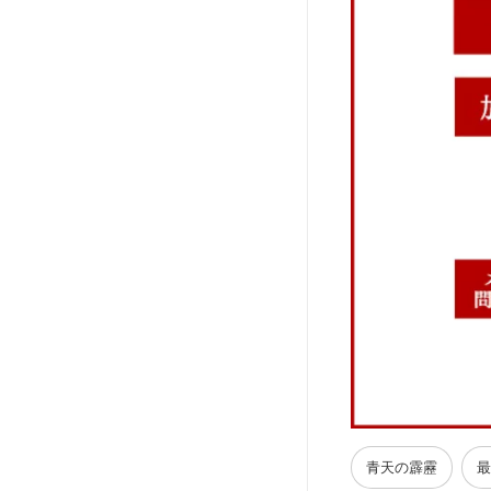
青天の霹靂
最