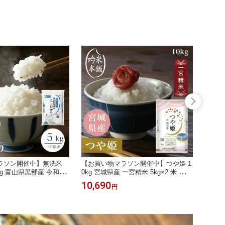
必要】
塩沢町 【送料無料】【39ショップ対
ショッ
応】 【北海道・沖縄県・離島送料必
要】 
要】
ラソン開催中】無洗米
【お買い物マラソン開催中】つや姫 1
【麺の
kg 富山県黒部産 令和7年
0kg 宮城県産 一宮精米 5kg×2 米 お米
米粉 
 米 お米 単一原料米 こ
令和7年 単一原料米 特A米 【送料無
らつく
10,690
1,53
円
9ショップ対応】【送料
料】【39ショップ対応】【沖縄県・離
ト」(
道・沖縄県・離島送料必
島送料必要】
しめん各
使用】
料】【
便】