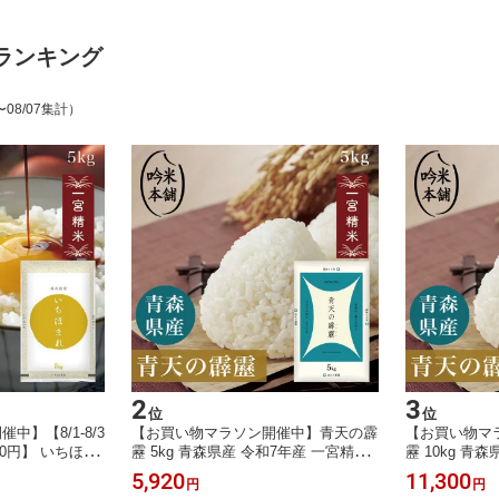
ランキング
〜08/07集計）
2
3
位
位
】【8/1-8/3
【お買い物マラソン開催中】青天の霹
【お買い物マ
80円】 いちほま
靂 5kg 青森県産 令和7年産 一宮精米
靂 10kg 青
和7年 一宮精米 米
お米 米 単一原料米 特A米 【送料無
5kg×2 お米
5,920
11,300
円
円
米【39ショップ
料】【39ショップ対応】 【北海道・
料無料】【39