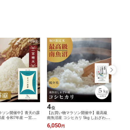
4
5
位
位
ラソン開催中】青天の霹
【お買い物マラソン開催中】最高級
【お買
森県産 令和7年産 一宮精米
南魚沼産 コシヒカリ 5kg しおざわ地
限定価格
 米 単一原料米 特A米 【送
区限定 塩沢 一宮精米 令和7年 特A米
まれ 1
6,050
9,00
円
ショップ対応】 【沖縄
米 お米 魚沼産 こしひかり 新潟県 旧
5kg×