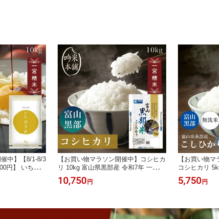
エコ栽培米 【北
沖縄県・離島送料必要】
県・離島送料
料別途必要】
】【8/1-8/3
【お買い物マラソン開催中】コシヒカ
【お買い物マ
000円】 いちほ
リ 10kg 富山県黒部産 令和7年 一宮製
コシヒカリ 5
 令和7年 一宮精米
法 5kg×2 米 お米 こしひかり 単一原
一宮製法 お米
10,750
5,750
円
円
原料米 特A米【39
料米【送料無料】【39ショップ対応】
しひかり 【3
縄県・離島送料必
【沖縄県・離島送料必要】
無料】【北海
要】