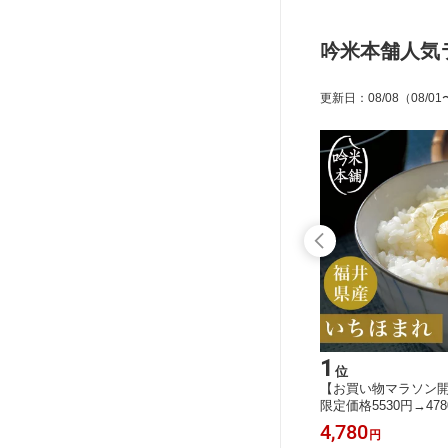
吟米本舗人気
更新日
：
08/08
（08/01
15
1
位
位
赤飯 炊
【お買い物マラソン開催中】グルテン
【お買い物マラソン開催中
袋 2〜3
フリー こだわりの万能だしつゆ 900m
限定価格5530円→47
入りスープ
l（300ml×3）【小麦粉不使用】すこや
れ 5kg 福井県産 令
2,000
4,780
円
円
おこわ
かプラス サンジルシ しょうゆ 代替
お米 単一原料米 特A