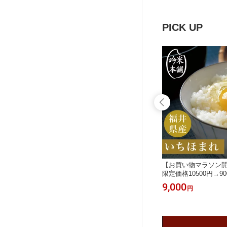
【39ショ
【39ショップ対応】【北海道・沖縄・
対応】 【送料無料】
送料必
離島別途送料必要】【送料無料】
海道・沖縄・離島送
PICK UP
青天の霹
【お買い物マラソン開催中】 【8/4-11
【お買い物マラソン開催中
 一宮精米
お買い物マラソン限定価格10650円→
限定価格10500円→9
特A米 【送
9000円】 雪若丸 10kg 山形県産 令和7
まれ 10kg 福井県産
9,000
9,000
円
円
 【沖縄
年 一宮精米 5kg×2 米 お米 単一原料
5kg×2 お米 米 単一
米 特A米【送料無料】【39ショップ対
ショップ対応】【沖
応】【沖縄県・離島送料必要】
要】 エコ栽培米