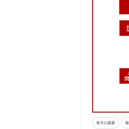
青天の霹靂
最