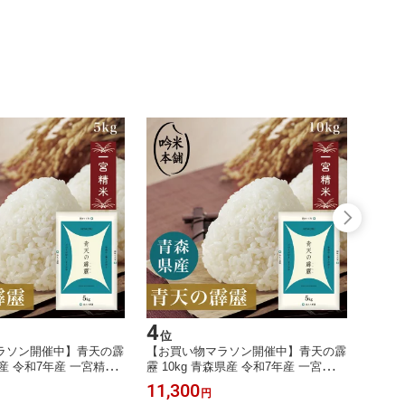
4
5
位
位
ラソン開催中】青天の霹
【お買い物マラソン開催中】青天の霹
【お買
県産 令和7年産 一宮精米
靂 10kg 青森県産 令和7年産 一宮精米
み】 
原料米 特A米 【送料無
5kg×2 お米 米 単一原料米 特A米 【送
つくっ
11,300
1,68
円
ップ対応】 【北海道・
料無料】【39ショップ対応】 【沖縄
5食入(