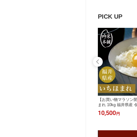
・離島別途
沼産 【送料無料】【39ショップ対
塩沢町 【送料無料】
応】【沖縄県・離島送料必要】
応】 【北海道・沖縄
要】
PICK UP
青天の霹
【お買い物マラソン開催中】 【8/4-11
【お買い物マラソン開
 一宮精米
お買い物マラソン限定価格10650円→
まれ 10kg 福井県産
特A米 【送
9000円】 雪若丸 10kg 山形県産 令和7
5kg×2 お米 米 単一
9,000
10,500
円
円
 【沖縄
年 一宮精米 5kg×2 米 お米 単一原料
ショップ対応】【沖
米 特A米【送料無料】【39ショップ対
要】 エコ栽培米
応】【沖縄県・離島送料必要】