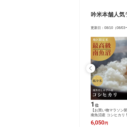
吟米本舗人気
更新日
：
08/10
（08/03
15
1
位
位
米粉 パ
【お買い物マラソン開催中】最高級
【お買い物マラソン
しパン用
南魚沼産 コシヒカリ しおざわ地区限
南魚沼産 コシヒカリ 
不使用】
定 塩沢 10kg 令和7年 特A米 一宮精米
区限定 塩沢 一宮精米
11,500
6,050
円
円
ンフリー
5kg×2 米 お米 こしひかり 新潟県 魚
米 お米 魚沼産 こし