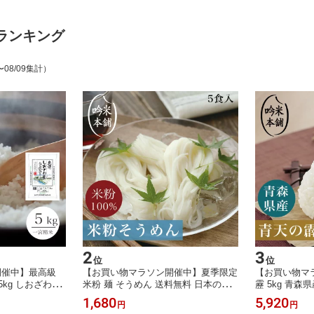
ランキング
〜08/09集計）
2
3
位
位
開催中】最高級
【お買い物マラソン開催中】夏季限定
【お買い物マ
5kg しおざわ地
米粉 麺 そうめん 送料無料 日本のお
靂 5kg 青森
 令和7年 特A米
米からつくった「お米屋さんの米粉」
お米 米 単一
1,680
5,920
円
円
ひかり 新潟県 旧
そうめん 5食入(1食130g)【小麦粉不
料】【39ショ