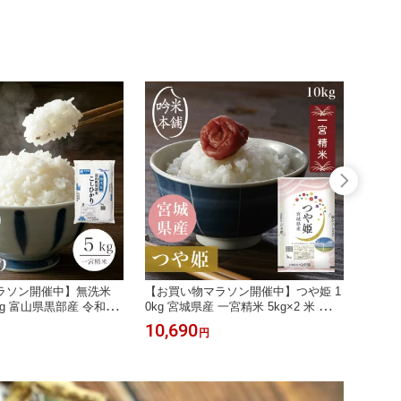
送料必要】
県・離島送料必要】
使用】
対応】
ラソン開催中】無洗米
【お買い物マラソン開催中】つや姫 1
【麺の
kg 富山県黒部産 令和7年
0kg 宮城県産 一宮精米 5kg×2 米 お米
米粉 
 米 お米 単一原料米 こ
令和7年 単一原料米 特A米 【送料無
らつく
10,690
1,53
円
9ショップ対応】【送料
料】【39ショップ対応】【沖縄県・離
ト」(
道・沖縄県・離島送料必
島送料必要】
しめん各
使用】
料】【
便】