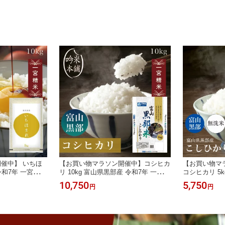
【39ショップ対
使用】 グルテンフリー 【39ショップ
沖縄県・離島
県・離島送料必
対応】なくなり次第終了
催中】 いちほ
【お買い物マラソン開催中】コシヒカ
【お買い物マ
 令和7年 一宮精米
リ 10kg 富山県黒部産 令和7年 一宮製
コシヒカリ 5
原料米 特A米【39
法 5kg×2 米 お米 こしひかり 単一原
一宮製法 お米
10,750
5,750
円
円
縄県・離島送料必
料米【送料無料】【39ショップ対応】
しひかり 【3
【沖縄県・離島送料必要】
無料】【北海
要】