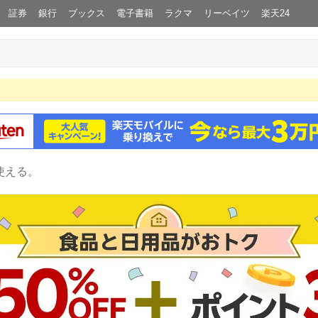
証券
銀行
ブックス
電子書籍
ラクマ
リーベイツ
楽天24
使える。