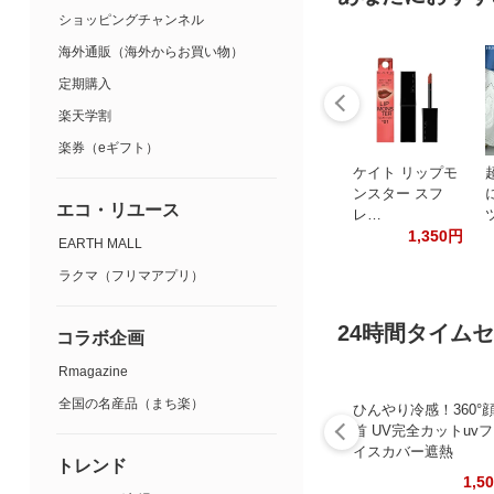
ショッピングチャンネル
海外通販（海外からお買い物）
定期購入
楽天学割
楽券（eギフト）
ケイト リップモ
ンスター スフ
エコ・リユース
レ…
1,350円
EARTH MALL
ラクマ（フリマアプリ）
24時間タイム
コラボ企画
Rmagazine
全国の名産品（まち楽）
ひんやり冷感！360°
首 UV完全カットuv
イスカバー遮熱
トレンド
1,5