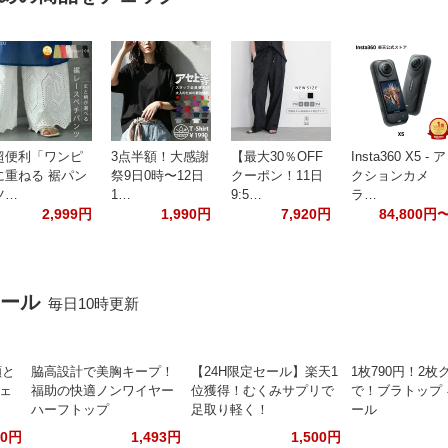
超便利「ワンピ
3点半額！大感謝
【最大30％OFF
Insta360 X5 - ア
に重ねる 裾パン
祭9日0時〜12日
クーポン！11日
クションカメ
ツ…
1…
9:5…
ラ…
2,999円
1,990円
7,920円
84,800円
セール
毎日10時更新
顔と
脇高設計で美胸キープ！
【24H限定セール】楽天1
1枚790円！2枚
フェ
福助の快適ノンワイヤー
位獲得！むくみサプリで
で！ブラトップ
ハーフトップ
足取り軽く！
ール
00円
1,493円
1,500円