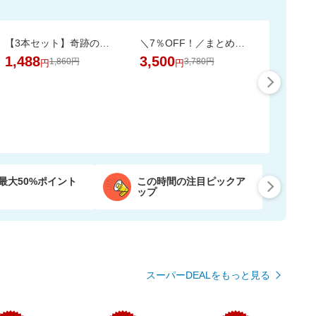
【3本セット】奇跡の歯ブラシ 正規品 / CMで話題 / 独自のピラミッド構造
＼7％OFF！／まとめ買いに！ネピア トイレットペーパー 72ロール
1,488
3,500
1,860円
3,780円
円
円
最大50%ポイント
この時間の注目ピックア
ップ
スーパーDEALをもっと見る