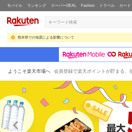
モバイル
ランキング
スーパーDEAL
Fashion
トラベル
カード
熊本県での地震による影響について
ようこそ楽天市場へ
会員登録で楽天ポイントが貯まる、