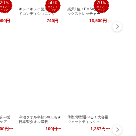
20
50
20
％
％
％
ポイント
ポイント
ポイント
晶テレ
キレイキレイ薬用ハン
楽天1位！EMS×温熱ネ
バック
バック
バック
ドコンディショニング
ックストレッチャー
000円
740円
16,500円
娠前～授
今治タオル半額SALEも★
薄型/厚型選べる！大容量
ケア
日本製タオル満載
ウェットティッシュ
500円〜
100円〜
1,287円〜