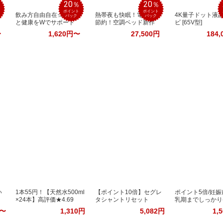
20
20
％
％
％
ポイント
ポイント
飲み方自由自在☆美容
熱帯夜も快眠！電気代
4K量子ドット液
バック
バック
と健康をWでサポート
節約！空調ベッド新作
ビ [65V型]
〜
1,620円〜
27,500円
184,
い
1本55円！【天然水500ml
【ポイント10倍】セグレ
ポイント5倍/妊
×24本】高評価★4.69
タシャントリセット
乳期までしっかり
円〜
1,310円
5,082円
1,