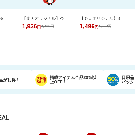
＼1500万枚売れてる／楽天1位リピ多数★ふかふかホテルタオル4枚セットが20周年SALE！
【楽天オリジナル】今だけ20％OFFセール！高コスパのペットシーツ大容量！
【楽天オリジナル】3つのカラー選べる、立体マスク＼約3か月使える大容量／
1,936
1,496
2,420円
1,760円
円
円
掲載アイテム全品20%以
日用品
品がお得！
上OFF！
バック
AL