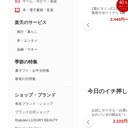
ゲーム・ホビー・楽器
40
ポイント
1袋ビタミンC1,000mg
バック
本・電子書籍・音楽
美容サポートグミ 6袋
3,440円
楽天のサービス
旅行・暮らし
本・エンタメ
金融・マネー
季節の特集
夏ギフト・お中元特集
敬老の日特集
今日のイチ押し
ショップ・ブランド
有名ブランド・ショップ
お試しサイズも！お買
ブランド公式ショップ
ものパンダの紙おむつ
Rakuten LUXURY BEAUTY
2,222