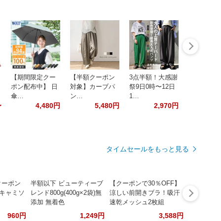
【期間限定クー
【半額クーポン
3点半額！大感謝
ポン配布中】 日
対象】カーブパ
祭9日0時〜12日
傘…
ン…
1…
〜
4,480円
5,480円
2,970円
タイムセールをもっと見る
クーポン
半額以下 ビューティーブ
【クーポンで30％OFF】
 キャミソ
レンド800g(400g×2袋)無
涼しい前開きブラ！吸汗
添加 無着色
速乾メッシュ2枚組
960円
1,249円
3,588円