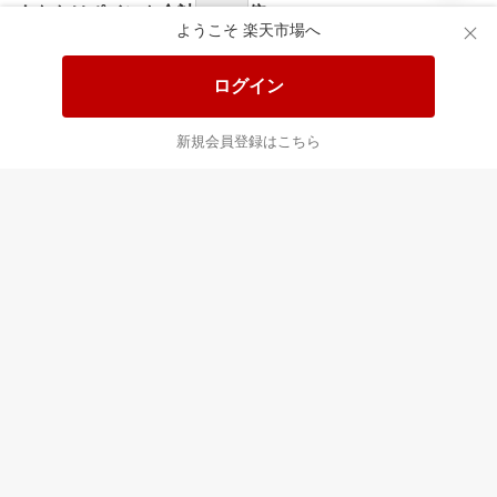
食品と日用品がお
掲載アイテム全品
日
得！
20%以上OFF！
ポ
ようこそ 楽天市場へ
ログイン
あなたはポイント
合計
倍
新規会員登録はこちら
最近チェックした商品
すべて見る