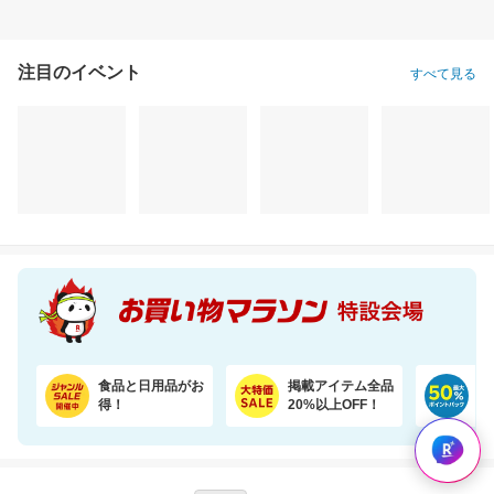
注目のイベント
すべて見る
ニトリル手袋 ゴム手袋 使い捨て 食品衛生適合 SS S M L サイズ 白 青 黒 業務用
＼まるで料亭の味！／九州産あご厳選使用「五縁のあご入りだし」
2,760円
2,760円
1,
割引価格
半額以下
割引価格
2,484
1,380
1,280
円
円
円