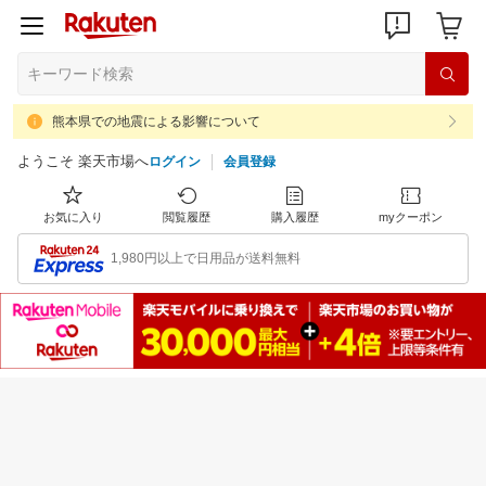
熊本県での地震による影響について
ようこそ 楽天市場へ
ログイン
会員登録
お気に入り
閲覧履歴
購入履歴
myクーポン
1,980円以上で日用品が送料無料