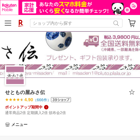
せともの屋みさ伝
4.90
（
666
件）
ポイントアップ期間中
通常商品2倍 定期購入2倍 頒布会2倍
メニュー