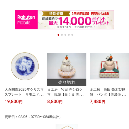
大倉陶園2025年クリスマ
ま工房 牧田 亮シロク
ま工房 牧田 亮木製鏡
スプレート「サモエドの
マ 鏡餅【白くま 美濃焼
餅 パンダ【美濃焼 お正
親子」【X'masプレート
陶器 お正月飾り 鏡もち
月飾り 鏡もち 置物 イン
19,800
8,800
7,480
円
円
円
飾り皿 贈り物 プレゼン
置物 インテリア】
テリア】
ト 置物】
更新日
：
08/06
（07/30〜08/05集計）