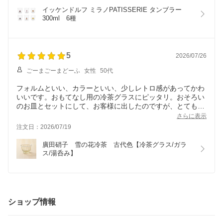
イッケンドルフ ミラノPATISSERIE タンブラー 
300ml　6種
5
2026/07/26
ごーまごーまどーふ
女性
50代
フォルムといい、カラーといい、少しレトロ感があってかわ
いいです。おもてなし用の冷茶グラスにピッタリ。おそろい
のお皿とセットにして、お客様に出したのですが、とても褒
められました。大満足です。
さらに表示
注文日：2026/07/19
廣田硝子　雪の花冷茶　古代色【冷茶グラス/ガラ
ス/湯呑み】
ショップ情報