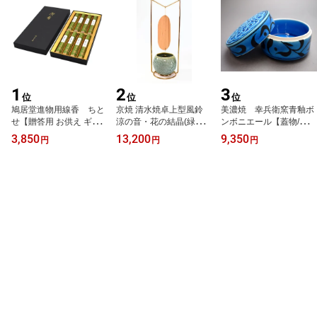
1
2
3
位
位
位
鳩居堂進物用線香 ちと
京焼 清水焼卓上型風鈴
美濃焼 幸兵衛窯青釉ボ
せ【贈答用 お供え ギフ
涼の音・花の結晶(緑・フ
ンボニエール【蓋物/陶
ト 自宅用 お線香 セッ
レーム金色)【陶磁器製/
器】
3,850
13,200
9,350
円
円
円
ト】
置型風鈴】