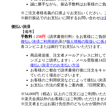
誠に勝手ながら、振込手数料はお客様のご負
※ご注文者様名義の口座よりお支払いください。
※銀行振込でのお支払いに関するお問い合わせは
後払い決済
【備考】
手数料：
250円
（請求書発行料）をお客様にご負担
後払い決済ご利用規約
及び
個人情報の取扱いに係
各コンビニまたは銀行でお支払いいただけます。
商品発送後、注文者メールアドレスに対して
ンズよりご請求します）。メール受取後14
後払い決済でのお支払い方法
お客様のご都合で請求書発行後に注文をキャ
ていただく場合がございます。
お客様のご利用状況などによって後払い決済
お支払い方法の変更をご案内後、7日間変更
※54,000円（税込）以上のご注文にはご利用いた
※楽天会員以外のお客様にはご利用いただけませ
※注文者またはお届け先住所のどちらかが国外の