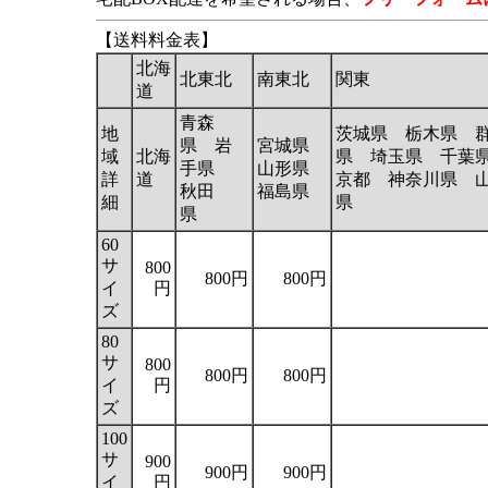
【送料料金表】
北海
北東北
南東北
関東
道
青森
地
茨城県 栃木県 
県 岩
宮城県
域
北海
県 埼玉県 千葉
手県
山形県
詳
道
京都 神奈川県 
秋田
福島県
細
県
県
60
サ
800
800円
800円
イ
円
ズ
80
サ
800
800円
800円
イ
円
ズ
100
サ
900
900円
900円
イ
円