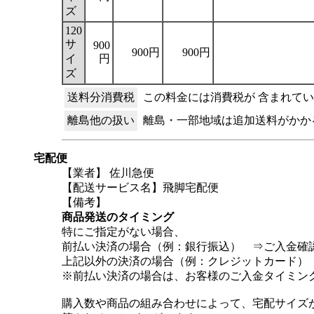
ズ
120
サ
900
900円
900円
イ
円
ズ
送料分消費税
この料金には消費税が 含まれて
離島他の扱い
離島・一部地域は追加送料がかか
宅配便
【業者】 佐川急便
【配送サービス名】飛脚宅配便
【備考】
商品発送のタイミング
特にご指定がない場合、
前払い決済の場合（例：銀行振込） ⇒ご入金確認
上記以外の決済の場合（例：クレジットカード）
※前払い決済の場合は、お客様のご入金タイミン
購入数や商品の組み合わせによって、宅配サイズが変