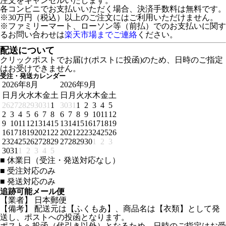
注文をキャンセルいたします。
各コンビニでお支払いいただく場合、決済手数料は無料です。
※30万円（税込）以上のご注文にはご利用いただけません。
※ファミリーマート、ローソン等（前払）でのお支払いに関す
るお問い合わせは
楽天市場までご連絡
ください。
配送について
クリックポストでお届け(ポストに投函)のため、日時のご指定
はお受けできません。
受注・発送カレンダー
2026年8月
2026年9月
日
月
火
水
木
金
土
日
月
火
水
木
金
土
26
27
28
29
30
31
1
30
31
1
2
3
4
5
2
3
4
5
6
7
8
6
7
8
9
10
11
12
9
10
11
12
13
14
15
13
14
15
16
17
18
19
16
17
18
19
20
21
22
20
21
22
23
24
25
26
23
24
25
26
27
28
29
27
28
29
30
1
2
3
30
31
1
2
3
4
5
■
休業日（受注・発送対応なし）
■
受注対応のみ
■
発送対応のみ
追跡可能メール便
【業者】 日本郵便
【備考】
配送元は【ふくもあ】、商品名は【衣類】として発
送し、ポストへの投函となります。
ポストへ投函（代引き以外）となるため、日時のご指定はお受