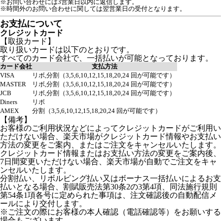
※お問い合わせには3営業日以内に返信します。
※時間外のお問い合わせに関しては翌営業日の受付となります。
お支払について
クレジットカード
【取扱カード】
取り扱いカードは以下のとおりです。
すべてのカード会社で、一括払いが可能となっております。
カード会社
支払方法
VISA
リボ,分割（3,5,6,10,12,15,18,20,24 回が可能です）
MASTER
リボ,分割（3,5,6,10,12,15,18,20,24 回が可能です）
JCB
リボ,分割（3,5,6,10,12,15,18,20,24 回が可能です）
Diners
リボ
AMEX
分割（3,5,6,10,12,15,18,20,24 回が可能です）
【備考】
お客様のご利用状況などによってクレジットカードがご利用い
ただけない場合、楽天市場がクレジットカード情報やお支払い
方法の変更をご案内、またはご注文をキャンセルいたします。
クレジットカード情報またはお支払い方法の変更をご案内後、
7日間変更いただけない場合、楽天市場が自動でご注文をキャ
ンセルいたします。
分割払い、リボルビング払い又はボーナス一括払いによるお支
払いとなる場合、割賦販売法第30条2の3第4項、同法施行規則
第54条1項各号に定められた事項は、注文確認後の自動配信メ
ールにより交付します。
※ご注文の際にお客様の本人確認（電話確認等）をお願いする
場合もございます。