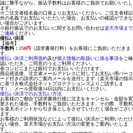
誠に勝手ながら、振込手数料はお客様のご負担でお願いいたし
ます。
※ご注文者様名義の口座よりお支払いください。ご注文者様以
外の名義でお支払いいただいた場合、お支払いの確認ができな
い場合がございます。
※銀行振込でのお支払いに関するお問い合わせは
楽天市場まで
ご連絡
ください。
後払い決済
【備考】
手数料：
250円
（請求書発行料）をお客様にご負担いただきま
す。
後払い決済ご利用規約
及び
個人情報の取扱いに係る事項
をご確
認いただき、ご同意のうえご利用ください。
各コンビニまたは銀行でお支払いいただけます。
商品発送後、注文者メールアドレスに対してお支払い用バーコ
ード付きの請求のご案内メールを送付します（楽天市場の指示
に基づき株式会社ネットプロテクションズよりご請求しま
す）。メール受取後14日以内にお支払いください。
後払い決済でのお支払い方法
お客様のご都合で請求書発行後に注文をキャンセル・金額を変
更された場合、手数料をご負担いただきます。その際、手数料
を楽天ポイントから引き落としをさせていただく場合がござい
ます。
お客様のご利用状況などによって後払い決済がご利用いただけ
ない場合、楽天市場がお支払い方法の変更をご案内いたしま
す。