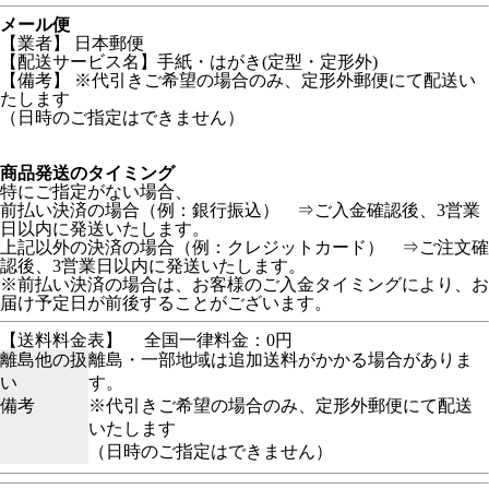
メール便
【業者】 日本郵便
【配送サービス名】手紙・はがき(定型・定形外)
【備考】
※代引きご希望の場合のみ、定形外郵便にて配送い
たします
（日時のご指定はできません）
商品発送のタイミング
特にご指定がない場合、
前払い決済の場合（例：銀行振込） ⇒ご入金確認後、3営業
日以内に発送いたします。
上記以外の決済の場合（例：クレジットカード） ⇒ご注文確
認後、3営業日以内に発送いたします。
※前払い決済の場合は、お客様のご入金タイミングにより、お
届け予定日が前後することがございます。
【送料料金表】
全国一律料金：0円
離島他の扱
離島・一部地域は追加送料がかかる場合がありま
い
す。
備考
※代引きご希望の場合のみ、定形外郵便にて配送
いたします
（日時のご指定はできません）