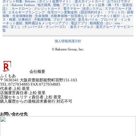
ポイント特集
|
Rebates（ポイント提携サイト）
|
楽天ポイントカード
|
おでかけでポイ
ント
|
Rakuten Fashion
|
地方競馬
|
競輪
|
アフィリエイト
|
ネット証券（株・FX・投資信
託）
|
カードローン
|
クレジットカード
|
電子マネー
|
決済システム
|
スマホでカード決
済
|
エネルギープランニング
|
住宅ローン変動金利（固定特約付き）・フラット35
|
損害
保険・生命保険比較
|
生命保険
|
自動車保険一括見積もり
|
インターネット銀行
|
ニュー
ス・検索
|
仕事紹介
|
不動産情報
|
ブログ
|
ROOM
|
楽天モバイル
|
プロバイダ・インタ
ーネット接続
|
無料通話＆メッセージアプリ
|
電話アプリ
|
動画配信
|
占い
|
toto・
BIG
|
宝くじ（ナンバーズ4・ナンバーズ3）
|
楽天イーグルス
|
楽天グループ サービス一
覧
個人情報保護方針
© Rakuten Group, Inc.
会社概要
ふくもあ
〒5630341 大阪府豊能郡能勢町宿野151-163
TEL:0727034885 FAX:0727034885
代表者
:
上松 亜里
店舗運営責任者
:
上松 亜里
店舗セキュリティ責任者
:
上松 亜里
購入履歴からの適格請求書発行:対応不可
お問い合わせ先