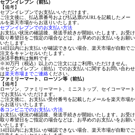
セブンイレブン（前払）
【備考】
セブンイレブンでお支払いいただけます。
ご注文後に、払込票番号および払込票のURLを記載したメー
ルを楽天市場からお送りいたします。
セブンイレブンでのお支払い方法
お支払い状況の確認後、発送手続きが開始いたします。お受け
取り希望日をご指定の場合などは、お早めのお支払いをお願い
いたします。
14日以内にお支払いが確認できない場合、楽天市場が自動でご
注文をキャンセルいたします。
決済手数料は無料です。
※30万円（税込）以上のご注文にはご利用いただけません。
※セブンイレブン（前払）でのお支払いに関するお問い合わせ
は
楽天市場までご連絡
ください。
ファミリーマート、ローソン等（前払）
【備考】
ローソン、ファミリーマート、ミニストップ、セイコーマート
でお支払いいただけます。
ご注文後に、お支払い受付番号を記載したメールを楽天市場か
らお送りいたします。
各コンビニでのお支払い方法
お支払い状況の確認後、発送手続きが開始いたします。お受け
取り希望日をご指定の場合などは、お早めのお支払いをお願い
いたします。
14日以内にお支払いが確認できない場合、楽天市場が自動でご