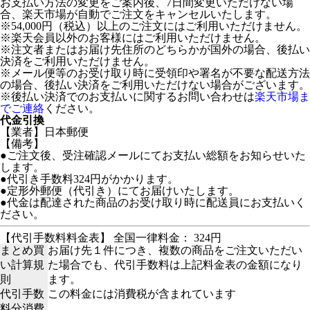
お支払い方法の変更をご案内後、7日間変更いただけない場
合、楽天市場が自動でご注文をキャンセルいたします。
※54,000円（税込）以上のご注文にはご利用いただけません。
※楽天会員以外のお客様にはご利用いただけません。
※注文者またはお届け先住所のどちらかが国外の場合、後払い
決済をご利用いただけません。
※メール便等のお受け取り時に受領印や署名が不要な配送方法
の場合、後払い決済をご利用いただけない場合がございます。
※後払い決済でのお支払いに関するお問い合わせは
楽天市場ま
でご連絡
ください。
代金引換
【業者】日本郵便
【備考】
●ご注文後、受注確認メールにてお支払い総額をお知らせいた
します。
●代引き手数料324円がかかります。
●定形外郵便（代引き）にてお届けいたします。
●代金は配達された商品のお受け取り時に配送員にお支払いく
ださい。
【代引手数料料金表】 全国一律料金： 324円
まとめ買
お届け先１件につき、複数の商品をご注文いただい
い計算規
た場合でも、代引手数料は上記料金表の金額になり
則
ます。
代引手数
この料金には消費税が含まれています
料分消費