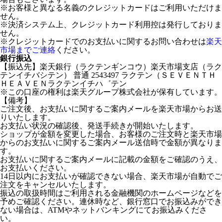
※お客様と異なる名義のクレジットカードはご利用いただけま
せん。
※決済システム上、クレジットカード利用控は発行しておりま
せん。
※クレジットカードでのお支払いに関するお問い合わせは
楽天
市場までご連絡
ください。
銀行振込
【振込先】楽天銀行（ラクテンギンコウ）楽天市場支店（ラク
テンイチバシテン） 普通 2543497 ラクテン（ＳＥＶＥＮＴＨ
ＨＥＡＶＥＮラクテンイチハ゛テン
※この口座の権利は楽天グループ株式会社が保有しています。
【備考】
ご注文後、お支払いに関するご案内メールを楽天市場からお送
りいたします。
お支払い状況の確認後、発送手続きが開始いたします。
ショップが金額を変更した場合、お客様のご注文時と楽天市場
からのお支払いに関するご案内メール送信時で金額が異なりま
す。
お支払いに関するご案内メールに記載の金額をご確認のうえ、
お支払いください。
14日以内にお支払いが確認できない場合、楽天市場が自動でご
注文をキャンセルいたします。
振込の取扱時間はご利用される金融機関のホームページなどを
予めご確認ください。連休時など、銀行窓口でお振込みができ
ない場合は、ATMやネットバンキングにてお振込みくださ
い。