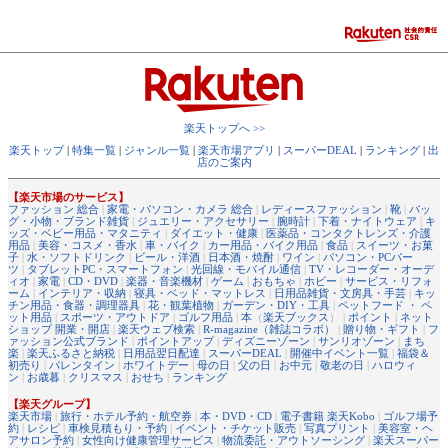
楽天トップへ >>
楽天トップ
|
特集一覧
|
ジャンル一覧
|
楽天市場アプリ
|
スーパーDEAL
|
ランキング
|
出
店のご案内
【楽天市場のサービス】
ファッション 総合
|
家電・パソコン・カメラ 総合
|
レディースファッション
|
靴
|
バッ
グ・小物・ブランド雑貨
|
ジュエリー・アクセサリー
|
腕時計
|
下着・ナイトウェア
|
キ
ッズ・ベビー用品・マタニティ
|
ダイエット・健康
|
医薬品・コンタクトレンズ・介護
用品
|
美容・コスメ・香水
|
車・バイク
|
カー用品・バイク用品
|
食品
|
スイーツ・お菓
子
|
水・ソフトドリンク
|
ビール・洋酒
|
日本酒・焼酎
|
ワイン
|
パソコン・PCパー
ツ
|
タブレットPC・スマートフォン
|
光回線・モバイル通信
|
TV・レコーダー・オーデ
ィオ
|
家電
|
CD・DVD
|
楽器・音楽機材
|
ゲーム
|
おもちゃ
|
ホビー
|
サービス・リフォ
ーム
|
インテリア・収納
|
寝具・ベッド・マットレス
|
日用品雑貨・文房具・手芸
|
キッ
チン用品・食器・調理器具
|
花・観葉植物
|
ガーデン・DIY・工具
|
ペットフード ・ ペ
ット用品
|
スポーツ・アウトドア
|
ゴルフ用品
|
本
（
楽天ブックス
） |
ポイント
|
ネット
ショップ 開業・開店
|
楽天ウェブ検索
|
R-magazine（雑誌コラボ）
|
贈り物・ギフト
|
フ
ァッション公式ブランド
|
ポイントアップ
|
ディズニーゾーン
|
サンリオゾーン
|
まち
楽
|
楽天ふるさと納税
|
日用品翌日配達
|
スーパーDEAL
|
開催中イベント一覧
|
福袋＆
初売り
|
バレンタイン
|
ホワイトデー
|
母の日
|
父の日
|
お中元
|
敬老の日
|
ハロウィ
ン
|
お歳暮
|
クリスマス
|
おせち
|
ランキング
【楽天グループ】
楽天市場
|
旅行・ホテル予約・航空券
|
本・DVD・CD
|
電子書籍 楽天Kobo
|
ゴルフ場予
約
|
レシピ
|
車検見積もり・予約
|
イベント・チケット販売
|
写真プリント
|
美容室・ヘ
アサロン予約
|
女性向け健康管理サービス
|
物流委託・アウトソーシング
|
楽天スーパー