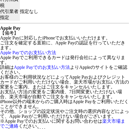
税
代引業者
指定なし
指定
Apple Pay
【備考】
Apple Payに対応したiPhoneでお支払いいただけます。
ご注文を確定する直前に、Apple Payの認証を行っていただき
ます。
Apple Payでのお支払い方法
Apple Payでご利用できるカードは発行会社によって異なりま
す。
詳細は
Apple Payでのお支払い方法
よりAppleのサイトをご確認
ください。
お客様のご利用状況などによってApple Payおよびクレジット
カードがご利用いただけない場合、楽天市場がお支払い方法の
変更をご案内、またはご注文をキャンセルいたします。
お支払い方法の変更をご案内後、7日間変更いただけない場
合、楽天市場が自動でご注文をキャンセルいたします。
iPhone以外の端末からのご購入時はApple Payをご利用いただく
ことができません。
その他、ショップの設定状況やご注文時の選択内容などによっ
て、Apple Payがご利用いただけない場合がございます。
※Apple Payでのお支払いに関するお問い合わせは
楽天市場ま
でご連絡
ください。