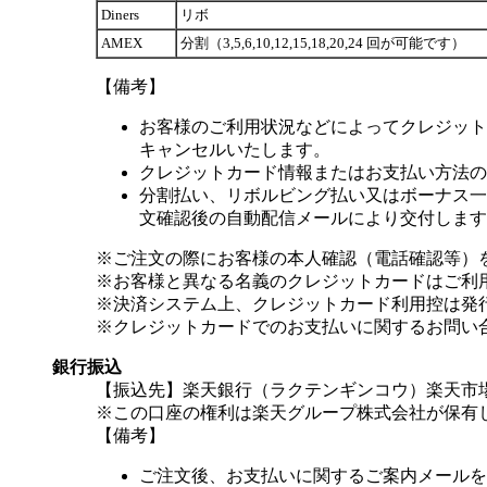
Diners
リボ
AMEX
分割（3,5,6,10,12,15,18,20,24 回が可能です）
【備考】
お客様のご利用状況などによってクレジット
キャンセルいたします。
クレジットカード情報またはお支払い方法の
分割払い、リボルビング払い又はボーナス一括
文確認後の自動配信メールにより交付します
※ご注文の際にお客様の本人確認（電話確認等）
※お客様と異なる名義のクレジットカードはご利
※決済システム上、クレジットカード利用控は発
※クレジットカードでのお支払いに関するお問い
銀行振込
【振込先】楽天銀行（ラクテンギンコウ）楽天市場支
※この口座の権利は楽天グループ株式会社が保有
【備考】
ご注文後、お支払いに関するご案内メールを