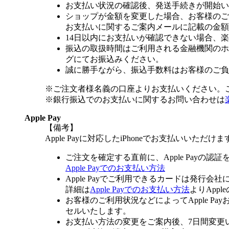
お支払い状況の確認後、発送手続きが開始い
ショップが金額を変更した場合、お客様のご
お支払いに関するご案内メールに記載の金額
14日以内にお支払いが確認できない場合、
振込の取扱時間はご利用される金融機関のホ
グにてお振込みください。
誠に勝手ながら、振込手数料はお客様のご負
※ご注文者様名義の口座よりお支払いください。
※銀行振込でのお支払いに関するお問い合わせは
Apple Pay
【備考】
Apple Payに対応したiPhoneでお支払いいただけま
ご注文を確定する直前に、Apple Payの認
Apple Payでのお支払い方法
Apple Payでご利用できるカードは発行会
詳細は
Apple Payでのお支払い方法
よりApp
お客様のご利用状況などによってApple 
セルいたします。
お支払い方法の変更をご案内後、7日間変更