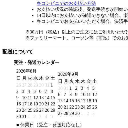
各コンビニでのお支払い方法
お支払い状況の確認後、発送手続きが開始い
14日以内にお支払いが確認できない場合、
各コンビニでお支払いいただく場合、決済手
※30万円（税込）以上のご注文にはご利用いただ
※ファミリーマート、ローソン等（前払）でのお
配送について
受注・発送カレンダー
2026年8月
2026年9月
日
月
火
水
木
金
土
日
月
火
水
木
金
土
26
27
28
29
30
31
1
30
31
1
2
3
4
5
2
3
4
5
6
7
8
6
7
8
9
10
11
12
9
10
11
12
13
14
15
13
14
15
16
17
18
19
16
17
18
19
20
21
22
20
21
22
23
24
25
26
23
24
25
26
27
28
29
27
28
29
30
1
2
3
30
31
1
2
3
4
5
■
休業日（受注・発送対応なし）