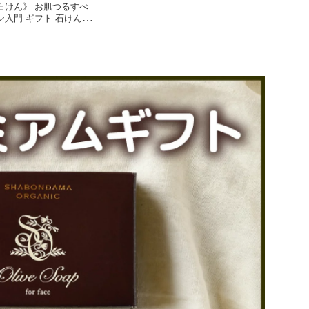
石けん》 お肌つるすべ
入門 ギフト 石けんギ
けん 洗顔 シャンプー
 泡 フェイスタオル シ
ト 贈り物 プレゼント
 内祝い シャボン玉 石
斗 のし 包装 セット メ
り物