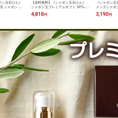
ボン玉石けん》
【送料無料】《シャボン玉石けん》
《シャボン玉
3) シャボン玉
シャボン玉プレミアムギフト SPG-40
メンズシャボン
 ビューティーソープ
石けんギフト専門店 オーガニック オ
フト専門店 石
4,818
3,190
円
円
 石けん セット 詰
リーブ オイル ソープ 固形 ギフト 贈
メンズ ソープ
ト 固形 贈り物
り物 プレゼント ご褒美 石けん お祝
ャンプー ギフ
お祝い お返し
い シャボン玉 のし 包装
お祝い 手土産
祝い お見舞い
けん 洗顔料 熨
ンズ 男性 贈