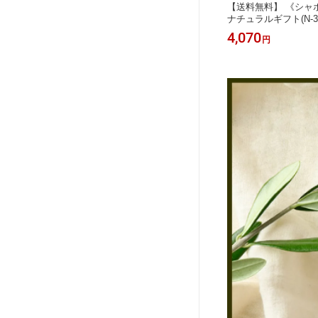
【送料無料】 《シャ
ナチュラルギフト(N-3
浴用 100g × 10個
4,070
円
100g × 10個 お中元
め合わせ 御中元 ギフ
プレゼント 送料無料 
内祝い 香典返し 快気
のし 包装