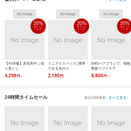
No Image
No Image
No Image
20%
20%
20%
ポイント
ポイント
ポイント
バック
バック
バック
【A5等級】黒毛和牛｜切
ミニアイスパック│携帯
EMSヘアブラシで、朝晩
り落とし
できる氷のう
艶髪リフトケア
4,298
2,180
8,800
円
～
円
円
～
24時間タイムセール
毎日10時更新
すべて見る