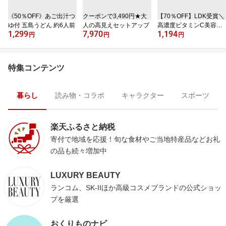
《50％OFF》あご出汁つ
クーポンで3,490円★大
【70％OFF】LDK受賞＼
ゆ付 五島うどん 約6人前
人の高見えセットアップ
高濃度ビタミンC美容液
1,299
7,970
1,194
／
円
円
円
特集コンテンツ
暮らし
読み物・コラボ
キャラクター
スポーツ
楽天ふるさと納税
寄付で地域を応援！旬な食材やご当地特産品などお礼
の品も続々増加中
LUXURY BEAUTY
ランコム、SK-IIほか高級コスメブランドの公式ショッ
プを厳選
おくりものナビ