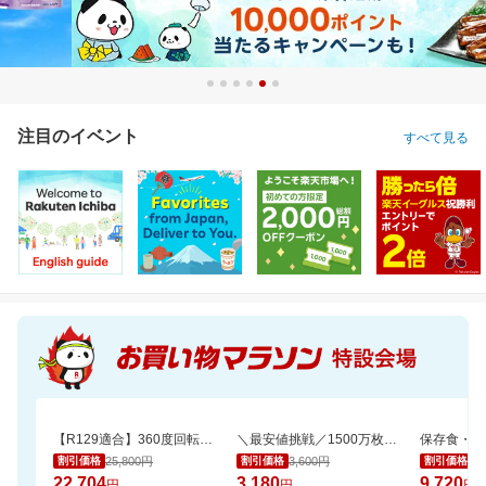
注目のイベント
すべて見る
【R129適合】360度回転式 チャイルドシート ISOFIX対応 新生児から12歳まで
＼最安値挑戦／1500万枚売れてる★ふかふかホテルバスタオル2枚セットが20周年SALE！
25,800円
3,600円
10
割引価格
割引価格
割引価格
22,704
3,180
9,720
円
円
円