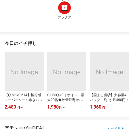
ブックス
今日のイチ押し
【Q-Max0.614】極冷感
CLINIQUE｜ポイント最
【固まる猫砂】大容量4
スーパークール敷きパッ
大20倍◆数量限定セット
パック・約1か月490円！
ド
も
2,480
1,980
1,960
円
～
円
～
円
楽天スーパーDEAL
すべて見る