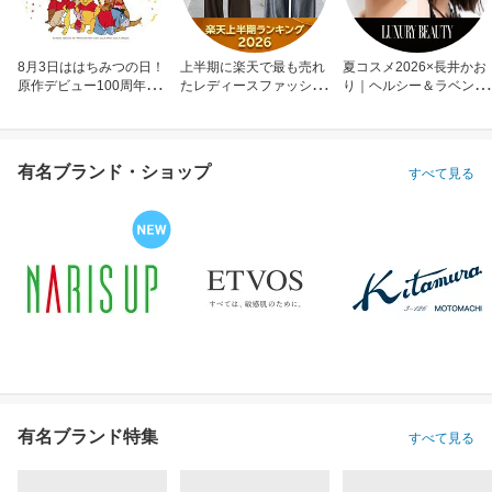
8月3日ははちみつの日！
上半期に楽天で最も売れ
夏コスメ2026×長井かお
原作デビュー100周年も
たレディースファッショ
り｜ヘルシー＆ラベンダ
お祝い
ン
ーメイク
有名ブランド・ショップ
すべて見る
有名ブランド特集
すべて見る