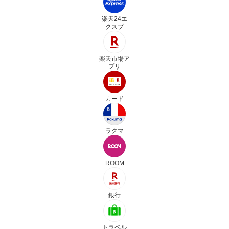
楽天24エ
クスプ
楽天市場ア
プリ
カード
ラクマ
ROOM
銀行
トラベル