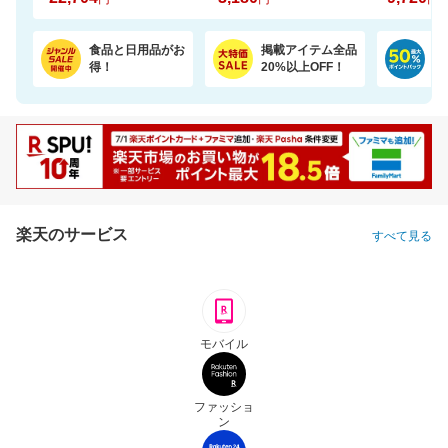
食品と日用品がお
掲載アイテム全品
日
得！
20%以上OFF！
ポ
楽天のサービス
すべて見る
モバイル
ファッショ
ン