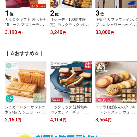
1
2
3
位
位
位
カタログギフト 選べる全
【シャディ100周年限
正規品 リファファインバ
15コース アズユーライ
定】ヨックモック ガトー
ブルU シャワーヘッド リ
ク カタログ グルメ スイ
サンパ YGSP-A コラボ
ファ RS-BH-15A MTG 頭
3,190
3,240
33,000
円
～
円
円
ーツ お菓子 選べるギフ
パッケージ スイーツ お
皮 ケア マッサージ 浴室
ト 香典返し 内祝い 洋風
菓子 焼き菓子 シガール
バス 犬 ペット ReFa FIN
表紙 おしゃれ 詰め合わ
贈り物 ギフト プレゼン
E BUBBLE U スキンケア
せ セット お返し 出産 結
ト チョコ クッキー 母の
うるおい 美肌 シャワー
｜☆おすすめ☆｜
婚祝い 快気祝い 新築 お
日 お返し 内祝い 出産 結
愛犬 アトピー 節水 増圧
祝い 景品 粗品 贈り物 メ
婚 挨拶 手土産 退職 祝い
プレゼント ギフト 結婚
ッセージ 楽天 お中元 御
かわいい おしゃれ リト
新生活 png 誕生日
中元 暑中見舞い 夏ギフ
切り絵 ホワイトデー お
ト
返し
シュガーバターサンドの
ヨックモック 送料無料
ステラおばさんのクッキ
木 24個入 シュガーバタ
バラエティーギフト M 4
ー アントステラ ウォー
ーの木 シリアル菓子 チ
1個入 シガール お菓子 菓
ムハート M 35枚 E-30 ク
2,160
4,104
3,564
円
円
円
ョコレート菓子 スイーツ
子折り 焼き菓子 クッキ
ッキー 焼き菓子 お菓子
クッキー 焼き菓子 洋菓
ー ラングドシャ 香典返
スイーツ 菓子折り 手土
子 常温 おやつ ギフト プ
し 人気 詰め合わせ yoku
産 個包装 小分け 大量 内