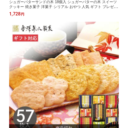
シュガーバターサンドの木 18個入 シュガーバターの木 スイーツ
クッキー 焼き菓子 洋菓子 シリアル おやつ 人気 ギフト プレゼン
ト 詰め合わせ sugar butter tree 快気 手土産 お菓子 個包装 銀のぶ
1,728
円
どう 菓子折り 退職 卒業 異動 定年 祝い 母の日 ホワイトデー お
返し