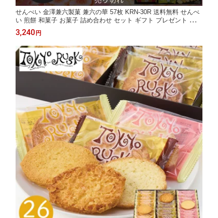
せんべい 金澤兼六製菓 兼六の華 57枚 KRN-30R 送料無料 せんべ
い 煎餅 和菓子 お菓子 詰め合わせ セット ギフト プレゼント 内祝
い お返し 出産 結婚 香典返し お供え お礼 手土産 個包装 小分け
3,240
円
大量 菓子折り 退職 卒業 異動 定年 祝い 母の日 ホワイトデー お
返し