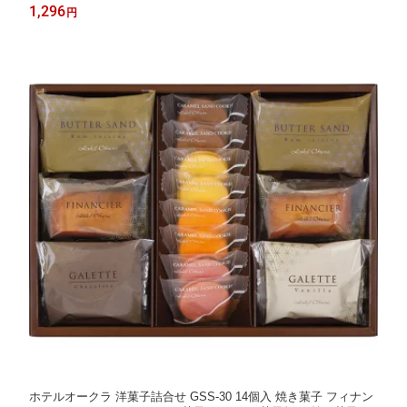
プレゼント 内祝い お返し 出産 結婚 香典返し お供え 手土産 個包
1,296
円
装 小分け 菓子折り 退職 卒業 異動 定年 祝い 母の日 ホワイトデ
ー お返し
ホテルオークラ 洋菓子詰合せ GSS-30 14個入 焼き菓子 フィナン