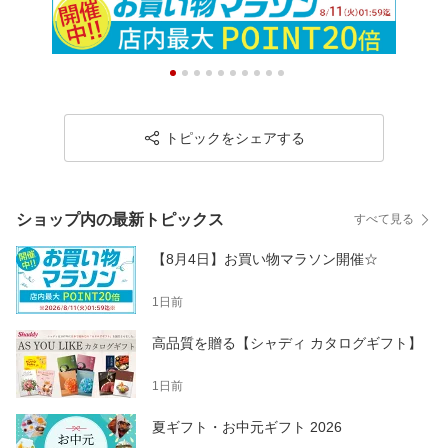
レゼント 詰め合わせ 個
moku 結婚 快気祝い お供
祝い ステラおばさん お
包装 小分け 大量 贈答 進
え 個包装 洋菓子 ギフト
返し 出産 結婚 快気 香典
物 ばらまき 菓子折り 退
退職 祝い お礼 プレゼン
返し 退職 産休前 ギフト
職 おもたせ 異動 挨拶 祝
ト 内祝い 定年 異動 卒業
内祝い ブランド のし お
い 贈り物 夏ギフト お返
お祝い 送料無料 お返し
返し 送料無料
し
トピックをシェアする
ショップ内の最新トピックス
すべて見る
【8月4日】お買い物マラソン開催☆
1日前
高品質を贈る【シャディ カタログギフト】
1日前
夏ギフト・お中元ギフト 2026