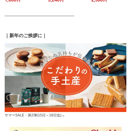
円
円
円
キセット MCA 宇治抹茶
枚 GODIVA 焼き菓子 ク
め合せ 果物 フルーツ 10
ケーキ 抹茶スイーツ ギ
ッキー チョコサンド ス
0％ジュース アップル グ
フト パウンドケーキ 詰
イーツ お菓子 おやつ 個
レープ ピーチ 送料無料
―――――――――――――――――
め合わせ 焼き菓子 御お
包装 小分け 人気 ブラン
ドリンク 飲料 缶 小分け
歳暮 お菓子 ケーキセッ
ド 205235 御中元 暑中見
人気 御中元 暑中見舞い
ト 加賀棒ほうじ茶 スイ
舞い 残暑見舞い 実家 両
残暑見舞い 実家 両親 取
ーツ ケーキ 2026 ホワイ
親 取引先 法人 友人 義実
引先 法人 友人 義実家 ご
｜新年のご挨拶に｜
トデー お返し 1000円
家 手土産 贈り物 送料無
挨拶 お礼
料
サマーSALE・第2弾(15日～18日迄)→