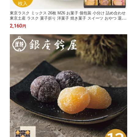
東京ラスク ミックス 26枚 M26 お菓子 個包装 小分け 詰め合わせ
東京土産 ラスク 菓子折り 洋菓子 焼き菓子 スイーツ おやつ 退職
プチギフト ギフト プレゼント 内祝い お返し 出産 結婚 香典返し
2,160
円
卒業 異動 お礼 手土産 挨拶 ホワイトデー お返し