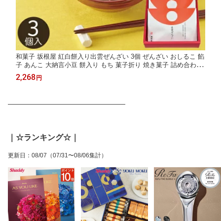
和菓子 坂根屋 紅白餅入り出雲ぜんざい 3個 ぜんざい おしるこ 餡
子 あんこ 大納言小豆 餅入り もち 菓子折り 焼き菓子 詰め合わせ
セット ギフト プレゼント 内祝い お返し 出産 結婚 香典返し お供
2,268
円
え お供え 個包装 小分け バレンタイン 2026 ホワイトデー お返し
―――――――――――――――――
｜☆ランキング☆｜
更新日
：
08/07
（07/31〜08/06集計）