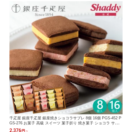
千疋屋 銀座千疋屋 銀座焼きショコラサブレ 8個 16個 PGS-452 P
GS-276 お菓子 高級 スイーツ 菓子折り 焼き菓子 ショコラ サブレ
詰め合わせ セット 内祝い お返し 結婚 出産 個包装 小分け 祝い
2,376
円
～