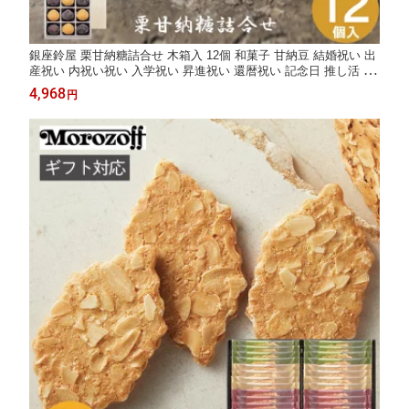
銀座鈴屋 栗甘納糖詰合せ 木箱入 12個 和菓子 甘納豆 結婚祝い 出
産祝い 内祝い祝い 入学祝い 昇進祝い 還暦祝い 記念日 推し活 プ
レゼント ギフト 贈り物 おすすめ ランキング 人気 実用的 高級感
4,968
円
サプライズ 菓子折り 退職 卒業 異動 定年 祝い 母の日 ホワイトデ
ー お返し