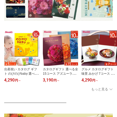
出産祝い カタログ ギフ
カタログギフト 選べる全
グルメ カタログギフト
ト のびのびbaby 選べる
15コース アズユーライ
味景 みかげ 7コース カタ
全5コース 送料無料 贈り
ク カタログ グルメ スイ
ログ グルメ 内祝い 香典
4,290
3,190
4,290
円
～
円
～
円
～
物 カタログ プレゼント
ーツ お菓子 選べるギフ
返し 結婚祝い 肉 海鮮 ス
出産 産後ママ 誕生日 ベ
ト 香典返し 内祝い 洋風
イーツ お菓子 ご馳走 名
もっと見る
ビー 赤ちゃん 子供 キッ
表紙 おしゃれ 詰め合わ
店 贅沢 美味しい お返し
ズ おもちゃ 1歳誕生日 男
せ セット お返し 出産 結
出産 新築 お祝い 快気祝
の子 女の子 育児 お祝い
婚祝い 快気祝い 新築 お
い 景品 記念品 退職 ギフ
―――――――――――――――――
妊娠 ママ パパ かわいい
祝い 景品 粗品 贈り物 メ
ト プレゼント 贈り物 お
ラッピング のし えらん
ッセージ 楽天 お中元 御
礼 異動 楽天 お中元 夏ギ
で 楽天 ベイビー 人気
中元 暑中見舞い 夏ギフ
フト 暑中見舞い