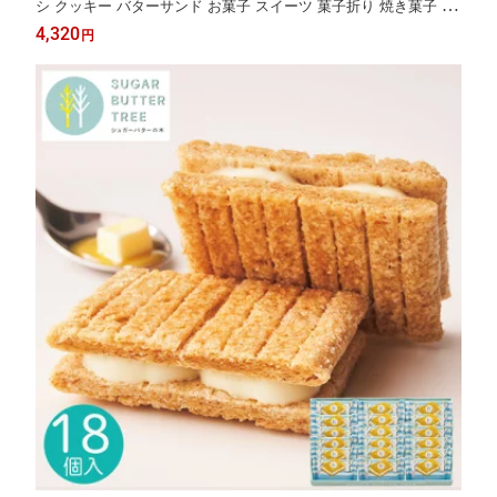
シ クッキー バターサンド お菓子 スイーツ 菓子折り 焼き菓子 詰
め合わせ セット 人気 ブランド 内祝い お返し 結婚 出産 香典返し
4,320
円
快気 お見舞い 新築 個包装 小分け 退職 祝い お礼 ギフト プレゼ
ント