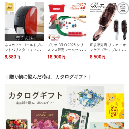
ネスカフェ ゴールドブレ
ブリオ BRIO 2025 クリ
正規販売店 リファ イオ
ンドバリスタ フィフティ
スマス限定レールセット
ンケアブラシ プレミアム
レッド コーヒーメーカー
車両付き 80000-144 限
ReFa ION CARE BRUS
8,880
18,900
8,500
円
円
円
コーヒーマシン バリスタ
定 レールセット 車両付
H PREMIUM ローズゴー
本体 操作簡単 本格コー
き 乗り物のおもちゃ 電
ルド ホワイト ブラック
ヒー SPM9639-R 珈琲 c
車 機関車 セット xmas
ヘアブラシ イオンブラシ
afe カフェラテ エスプレ
玩具 おもちゃ ギフト プ
頭皮 頭髪 美髪 コーム ブ
｜贈り物に悩んだ時は、カタログギフト｜
ッソ 給水タンク おうち
レゼント 知育玩具 対象
ラシ ヘアケア くし クシ
カフェ 在宅勤務 テレワ
年齢3歳以上 電車遊び コ
サラサラ 艶髪 風呂 MTG
ーク 結婚祝い 新築祝い
レクション ジオラマ 入
正規品 プチ ギフト プレ
引越祝い 内祝い 秋ギフ
園 入学 祝い 内祝い
ゼント 誕生日 あす楽 pn
ト
g 感謝