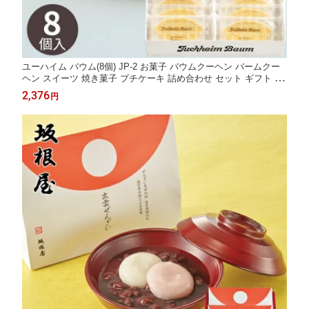
ユーハイム バウム(8個) JP-2 お菓子 バウムクーヘン バームクー
ヘン スイーツ 焼き菓子 プチケーキ 詰め合わせ セット ギフト プ
レゼント 内祝い お返し 出産 結婚 香典返し お見舞い お供え 小分
2,376
円
け 個包装 菓子折り 退職 卒業 異動 定年 祝い 母の日 ホワイトデ
ー お返し