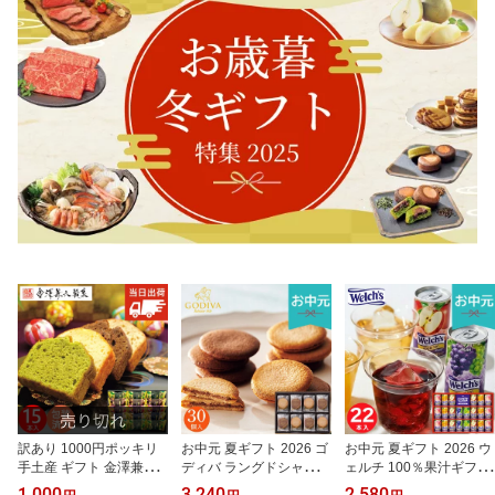
ト
訳あり 1000円ポッキリ
お中元 夏ギフト 2026 ゴ
お中元 夏ギフト 2026 ウ
手土産 ギフト 金澤兼六
ディバ ラングドシャクッ
ェルチ 100％果汁ギフト
製菓 宇治抹茶と3種ケー
キーアソートメント 30
22本 WS30T ジュース 詰
1,000
3,240
2,580