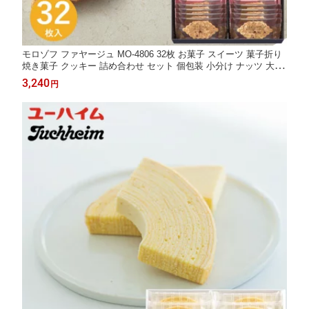
モロゾフ ファヤージュ MO-4806 32枚 お菓子 スイーツ 菓子折り
焼き菓子 クッキー 詰め合わせ セット 個包装 小分け ナッツ 大容
量 お返し 内祝い 出産 結婚 挨拶 手土産 退職 祝い プレゼント 引
3,240
円
越し 新築 御挨拶 粗品 快気祝い お見舞い返し 全快祝い 御礼 お礼