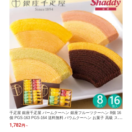
千疋屋 銀座千疋屋 バームクーヘン 銀座フルーツクーヘン 8個 16
個 PGS-163 PGS-164 送料無料 バウムクーヘン お菓子 高級 スイ
ーツ 菓子折り 焼き菓子 詰め合わせ セット 内祝い お返し 結婚 出
1,782
円
～
産 香典返し 快気 個包装 小分け 祝い お礼 ギフト 贈り物