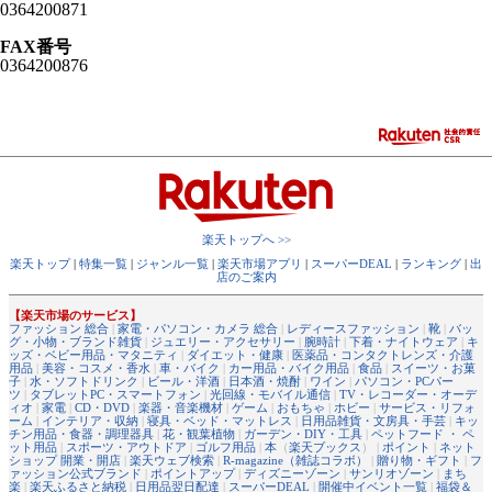
0364200871
FAX番号
0364200876
楽天トップへ >>
楽天トップ
|
特集一覧
|
ジャンル一覧
|
楽天市場アプリ
|
スーパーDEAL
|
ランキング
|
出
店のご案内
【楽天市場のサービス】
ファッション 総合
|
家電・パソコン・カメラ 総合
|
レディースファッション
|
靴
|
バッ
グ・小物・ブランド雑貨
|
ジュエリー・アクセサリー
|
腕時計
|
下着・ナイトウェア
|
キ
ッズ・ベビー用品・マタニティ
|
ダイエット・健康
|
医薬品・コンタクトレンズ・介護
用品
|
美容・コスメ・香水
|
車・バイク
|
カー用品・バイク用品
|
食品
|
スイーツ・お菓
子
|
水・ソフトドリンク
|
ビール・洋酒
|
日本酒・焼酎
|
ワイン
|
パソコン・PCパー
ツ
|
タブレットPC・スマートフォン
|
光回線・モバイル通信
|
TV・レコーダー・オーデ
ィオ
|
家電
|
CD・DVD
|
楽器・音楽機材
|
ゲーム
|
おもちゃ
|
ホビー
|
サービス・リフォ
ーム
|
インテリア・収納
|
寝具・ベッド・マットレス
|
日用品雑貨・文房具・手芸
|
キッ
チン用品・食器・調理器具
|
花・観葉植物
|
ガーデン・DIY・工具
|
ペットフード ・ ペ
ット用品
|
スポーツ・アウトドア
|
ゴルフ用品
|
本
（
楽天ブックス
） |
ポイント
|
ネット
ショップ 開業・開店
|
楽天ウェブ検索
|
R-magazine（雑誌コラボ）
|
贈り物・ギフト
|
フ
ァッション公式ブランド
|
ポイントアップ
|
ディズニーゾーン
|
サンリオゾーン
|
まち
楽
|
楽天ふるさと納税
|
日用品翌日配達
|
スーパーDEAL
|
開催中イベント一覧
|
福袋＆