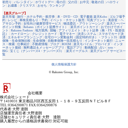
初売り
|
バレンタイン
|
ホワイトデー
|
母の日
|
父の日
|
お中元
|
敬老の日
|
ハロウィ
ン
|
お歳暮
|
クリスマス
|
おせち
|
ランキング
【楽天グループ】
楽天市場
|
旅行・ホテル予約・航空券
|
本・DVD・CD
|
電子書籍 楽天Kobo
|
ゴルフ場予
約
|
レシピ
|
車検見積もり・予約
|
イベント・チケット販売
|
写真プリント
|
美容室・ヘ
アサロン予約
|
女性向け健康管理サービス
|
物流委託・アウトソーシング
|
楽天スーパー
ポイント特集
|
Rebates（ポイント提携サイト）
|
楽天ポイントカード
|
おでかけでポイ
ント
|
Rakuten Fashion
|
地方競馬
|
競輪
|
アフィリエイト
|
ネット証券（株・FX・投資信
託）
|
カードローン
|
クレジットカード
|
電子マネー
|
決済システム
|
スマホでカード決
済
|
エネルギープランニング
|
住宅ローン変動金利（固定特約付き）・フラット35
|
損害
保険・生命保険比較
|
生命保険
|
自動車保険一括見積もり
|
インターネット銀行
|
ニュー
ス・検索
|
仕事紹介
|
不動産情報
|
ブログ
|
ROOM
|
楽天モバイル
|
プロバイダ・インタ
ーネット接続
|
無料通話＆メッセージアプリ
|
電話アプリ
|
動画配信
|
占い
|
toto・
BIG
|
宝くじ（ナンバーズ4・ナンバーズ3）
|
楽天イーグルス
|
楽天グループ サービス一
覧
個人情報保護方針
© Rakuten Group, Inc.
会社概要
株式会社シェード
〒1410031 東京都品川区西五反田１－１８－９五反田ＮＴビル８Ｆ
TEL:0364200871 FAX:0364200876
代表者
:
大野 達朗
店舗運営責任者
:
大野達朗
店舗セキュリティ責任者
:
大野 達朗
購入履歴からの適格請求書発行:対応可能