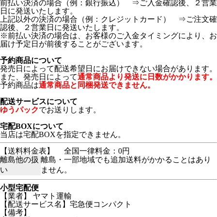
前払い決済の場合（例：銀行振込） ⇒ご入金確認後、２営業
日に発送いたします。
上記以外の決済の場合（例：クレジットカード） ⇒ご注文確
認後、２営業日に発送いたします。
※前払い決済の場合は、お客様のご入金タイミングにより、お
届け予定日が前後することがございます。
予約商品について
発売日によって配送希望日にお届けできない場合があります。
また、発売日によって
通常商品より発送に日数がかかります。
予約商品は
通常商品と同梱発送できません。
配送サービスについて
ゆうパック
でお送りします。
宅配BOXについて
当店は宅配BOXを指定できません。
【送料料金表】
全国一律料金：0円
離島他の扱
離島・一部地域でも追加送料がかかることはあり
い
ません。
小型宅配便
【業者】 ヤマト運輸
【配送サービス名】宅急便コンパクト
【備考】