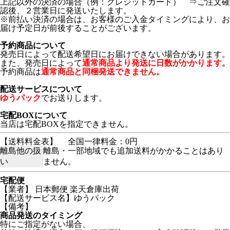
上記以外の決済の場合（例：クレジットカード） ⇒ご注文確
認後、２営業日に発送いたします。
※前払い決済の場合は、お客様のご入金タイミングにより、お
届け予定日が前後することがございます。
予約商品について
発売日によって配送希望日にお届けできない場合があります。
また、発売日によって
通常商品より発送に日数がかかります。
予約商品は
通常商品と同梱発送できません。
配送サービスについて
ゆうパック
でお送りします。
宅配BOXについて
当店は宅配BOXを指定できません。
【送料料金表】
全国一律料金：0円
離島他の扱
離島・一部地域でも追加送料がかかることはあり
い
ません。
宅配便
【業者】 日本郵便 楽天倉庫出荷
【配送サービス名】ゆうパック
【備考】
商品発送のタイミング
特にご指定がない場合、