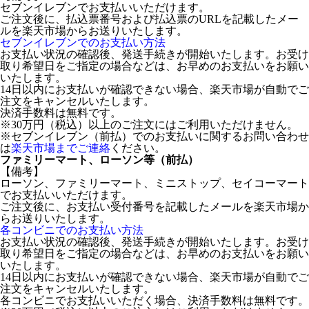
セブンイレブンでお支払いいただけます。
ご注文後に、払込票番号および払込票のURLを記載したメー
ルを楽天市場からお送りいたします。
セブンイレブンでのお支払い方法
お支払い状況の確認後、発送手続きが開始いたします。お受け
取り希望日をご指定の場合などは、お早めのお支払いをお願い
いたします。
14日以内にお支払いが確認できない場合、楽天市場が自動でご
注文をキャンセルいたします。
決済手数料は無料です。
※30万円（税込）以上のご注文にはご利用いただけません。
※セブンイレブン（前払）でのお支払いに関するお問い合わせ
は
楽天市場までご連絡
ください。
ファミリーマート、ローソン等（前払）
【備考】
ローソン、ファミリーマート、ミニストップ、セイコーマート
でお支払いいただけます。
ご注文後に、お支払い受付番号を記載したメールを楽天市場か
らお送りいたします。
各コンビニでのお支払い方法
お支払い状況の確認後、発送手続きが開始いたします。お受け
取り希望日をご指定の場合などは、お早めのお支払いをお願い
いたします。
14日以内にお支払いが確認できない場合、楽天市場が自動でご
注文をキャンセルいたします。
各コンビニでお支払いいただく場合、決済手数料は無料です。