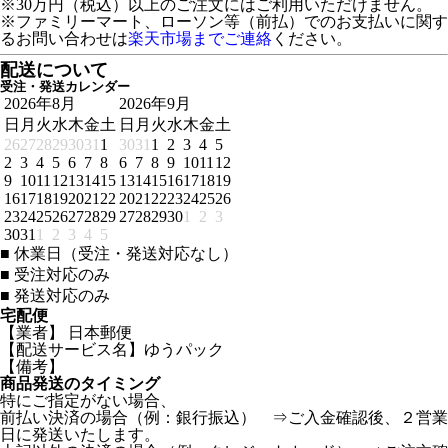
※30万円（税込）以上のご注文にはご利用いただけません。
※ファミリーマート、ローソン等（前払）でのお支払いに関す
るお問い合わせは
楽天市場までご連絡
ください。
配送について
受注・発送カレンダー
2026年8月
2026年9月
日
月
火
水
木
金
土
日
月
火
水
木
金
土
26
27
28
29
30
31
1
30
31
1
2
3
4
5
2
3
4
5
6
7
8
6
7
8
9
10
11
12
9
10
11
12
13
14
15
13
14
15
16
17
18
19
16
17
18
19
20
21
22
20
21
22
23
24
25
26
23
24
25
26
27
28
29
27
28
29
30
1
2
3
30
31
1
2
3
4
5
■
休業日（受注・発送対応なし）
■
受注対応のみ
■
発送対応のみ
宅配便
【業者】 日本郵便
【配送サービス名】ゆうパック
【備考】
商品発送のタイミング
特にご指定がない場合、
前払い決済の場合（例：銀行振込） ⇒ご入金確認後、２営業
日に発送いたします。