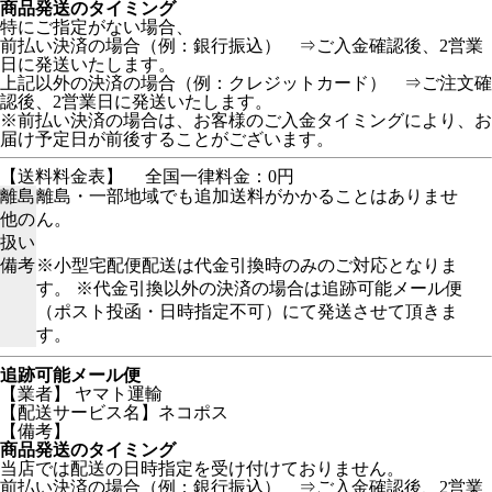
商品発送のタイミング
特にご指定がない場合、
前払い決済の場合（例：銀行振込） ⇒ご入金確認後、2営業
日に発送いたします。
上記以外の決済の場合（例：クレジットカード） ⇒ご注文確
認後、2営業日に発送いたします。
※前払い決済の場合は、お客様のご入金タイミングにより、お
届け予定日が前後することがございます。
【送料料金表】
全国一律料金：0円
離島
離島・一部地域でも追加送料がかかることはありませ
他の
ん。
扱い
備考
※小型宅配便配送は代金引換時のみのご対応となりま
す。 ※代金引換以外の決済の場合は追跡可能メール便
（ポスト投函・日時指定不可）にて発送させて頂きま
す。
追跡可能メール便
【業者】 ヤマト運輸
【配送サービス名】ネコポス
【備考】
商品発送のタイミング
当店では配送の日時指定を受け付けておりません。
前払い決済の場合（例：銀行振込） ⇒ご入金確認後、2営業