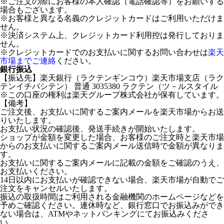
※ご注文の際にお客様の本人確認（電話確認等）をお願いする
場合もございます。
※お客様と異なる名義のクレジットカードはご利用いただけま
せん。
※決済システム上、クレジットカード利用控は発行しておりま
せん。
※クレジットカードでのお支払いに関するお問い合わせは
楽天
市場までご連絡
ください。
銀行振込
【振込先】楽天銀行（ラクテンギンコウ）楽天市場支店（ラク
テンイチバシテン） 普通 3035380 ラクテン（ツ－ルスタイル
※この口座の権利は楽天グループ株式会社が保有しています。
【備考】
ご注文後、お支払いに関するご案内メールを楽天市場からお送
りいたします。
お支払い状況の確認後、発送手続きが開始いたします。
ショップが金額を変更した場合、お客様のご注文時と楽天市場
からのお支払いに関するご案内メール送信時で金額が異なりま
す。
お支払いに関するご案内メールに記載の金額をご確認のうえ、
お支払いください。
14日以内にお支払いが確認できない場合、楽天市場が自動でご
注文をキャンセルいたします。
振込の取扱時間はご利用される金融機関のホームページなどを
予めご確認ください。連休時など、銀行窓口でお振込みができ
ない場合は、ATMやネットバンキングにてお振込みくださ
い。