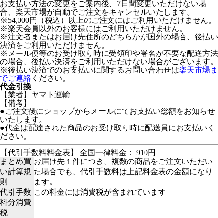
お支払い方法の変更をご案内後、7日間変更いただけない場
合、楽天市場が自動でご注文をキャンセルいたします。
※54,000円（税込）以上のご注文にはご利用いただけません。
※楽天会員以外のお客様にはご利用いただけません。
※注文者またはお届け先住所のどちらかが国外の場合、後払い
決済をご利用いただけません。
※メール便等のお受け取り時に受領印や署名が不要な配送方法
の場合、後払い決済をご利用いただけない場合がございます。
※後払い決済でのお支払いに関するお問い合わせは
楽天市場ま
でご連絡
ください。
代金引換
【業者】ヤマト運輸
【備考】
●ご注文後にショップからメールにてお支払い総額をお知らせ
いたします。
●代金は配達された商品のお受け取り時に配送員にお支払いく
ださい。
【代引手数料料金表】 全国一律料金： 910円
まとめ買
お届け先１件につき、複数の商品をご注文いただい
い計算規
た場合でも、代引手数料は上記料金表の金額になり
則
ます。
代引手数
この料金には消費税が含まれています
料分消費
税