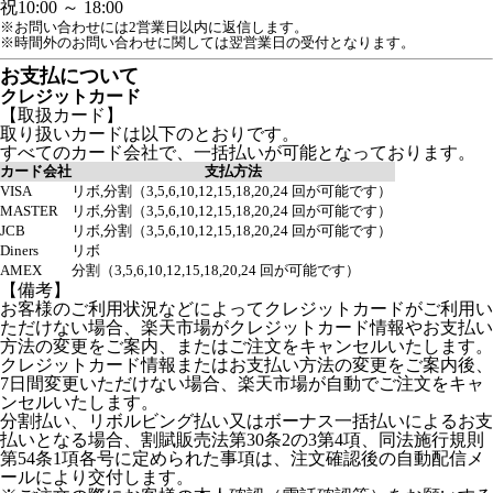
祝
10:00 ～ 18:00
※お問い合わせには2営業日以内に返信します。
※時間外のお問い合わせに関しては翌営業日の受付となります。
お支払について
クレジットカード
【取扱カード】
取り扱いカードは以下のとおりです。
すべてのカード会社で、一括払いが可能となっております。
カード会社
支払方法
VISA
リボ,分割（3,5,6,10,12,15,18,20,24 回が可能です）
MASTER
リボ,分割（3,5,6,10,12,15,18,20,24 回が可能です）
JCB
リボ,分割（3,5,6,10,12,15,18,20,24 回が可能です）
Diners
リボ
AMEX
分割（3,5,6,10,12,15,18,20,24 回が可能です）
【備考】
お客様のご利用状況などによってクレジットカードがご利用い
ただけない場合、楽天市場がクレジットカード情報やお支払い
方法の変更をご案内、またはご注文をキャンセルいたします。
クレジットカード情報またはお支払い方法の変更をご案内後、
7日間変更いただけない場合、楽天市場が自動でご注文をキャ
ンセルいたします。
分割払い、リボルビング払い又はボーナス一括払いによるお支
払いとなる場合、割賦販売法第30条2の3第4項、同法施行規則
第54条1項各号に定められた事項は、注文確認後の自動配信メ
ールにより交付します。