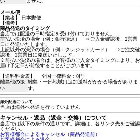
い
ません。
メール便
【業者】 日本郵便
【備考】
商品発送のタイミング
当店では配送の日時指定を受け付けておりません。
前払い決済の場合（例：銀行振込） ⇒ご入金確認後、2営業
日に発送いたします。
上記以外の決済の場合（例：クレジットカード） ⇒ご注文確
認後、2営業日に発送いたします。
※前払い決済の場合は、お客様のご入金タイミングにより、お
届け予定日が前後することがございます。
【送料料金表】
全国一律料金：0円
離島他の扱
離島・一部地域は追加送料がかかる場合がありま
い
す。
海外配送について
当店は海外へ発送を行っていません
キャンセル・返品（返金・交換）について
当店では以下の条件の通りです。詳細は、各リンク先をご確認
ください。
お客様都合によるキャンセル（商品発送前）
お客様都合による返金