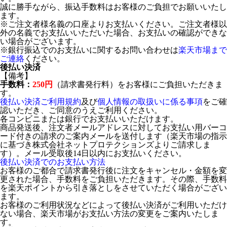
誠に勝手ながら、振込手数料はお客様のご負担でお願いいたし
ます。
※ご注文者様名義の口座よりお支払いください。ご注文者様以
外の名義でお支払いいただいた場合、お支払いの確認ができな
い場合がございます。
※銀行振込でのお支払いに関するお問い合わせは
楽天市場まで
ご連絡
ください。
後払い決済
【備考】
手数料：
250円
（請求書発行料）をお客様にご負担いただきま
す。
後払い決済ご利用規約
及び
個人情報の取扱いに係る事項
をご確
認いただき、ご同意のうえご利用ください。
各コンビニまたは銀行でお支払いいただけます。
商品発送後、注文者メールアドレスに対してお支払い用バーコ
ード付きの請求のご案内メールを送付します（楽天市場の指示
に基づき株式会社ネットプロテクションズよりご請求しま
す）。メール受取後14日以内にお支払いください。
後払い決済でのお支払い方法
お客様のご都合で請求書発行後に注文をキャンセル・金額を変
更された場合、手数料をご負担いただきます。その際、手数料
を楽天ポイントから引き落としをさせていただく場合がござい
ます。
お客様のご利用状況などによって後払い決済がご利用いただけ
ない場合、楽天市場がお支払い方法の変更をご案内いたしま
す。