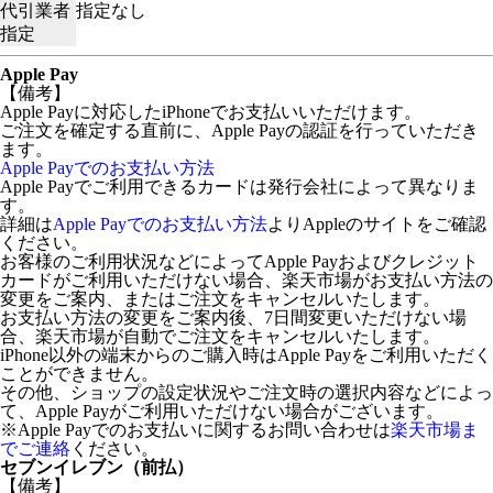
代引業者
指定なし
指定
Apple Pay
【備考】
Apple Payに対応したiPhoneでお支払いいただけます。
ご注文を確定する直前に、Apple Payの認証を行っていただき
ます。
Apple Payでのお支払い方法
Apple Payでご利用できるカードは発行会社によって異なりま
す。
詳細は
Apple Payでのお支払い方法
よりAppleのサイトをご確認
ください。
お客様のご利用状況などによってApple Payおよびクレジット
カードがご利用いただけない場合、楽天市場がお支払い方法の
変更をご案内、またはご注文をキャンセルいたします。
お支払い方法の変更をご案内後、7日間変更いただけない場
合、楽天市場が自動でご注文をキャンセルいたします。
iPhone以外の端末からのご購入時はApple Payをご利用いただく
ことができません。
その他、ショップの設定状況やご注文時の選択内容などによっ
て、Apple Payがご利用いただけない場合がございます。
※Apple Payでのお支払いに関するお問い合わせは
楽天市場ま
でご連絡
ください。
セブンイレブン（前払）
【備考】