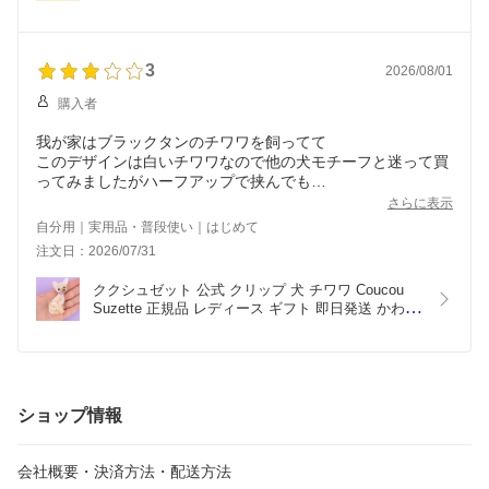
ト Coucou Suzette 本 ヘア クリップ Books Hair 
Clip ブルー×グリーン Blue×Green
3
2026/08/01
購入者
我が家はブラックタンのチワワを飼ってて
このデザインは白いチワワなので他の犬モチーフと迷って買
ってみましたがハーフアップで挟んでも
サイズが小さくて挟み口も他の買った物より緩いです。可愛
さらに表示
自分用｜実用品・普段使い｜はじめて
注文日：2026/07/31
ククシュゼット 公式 クリップ 犬 チワワ Coucou 
Suzette 正規品 レディース ギフト 即日発送 かわい
い おしゃれ フランス ヘアアクセ ヘアクロー 
Chihuahua Hair Claw
ショップ情報
会社概要・決済方法・配送方法