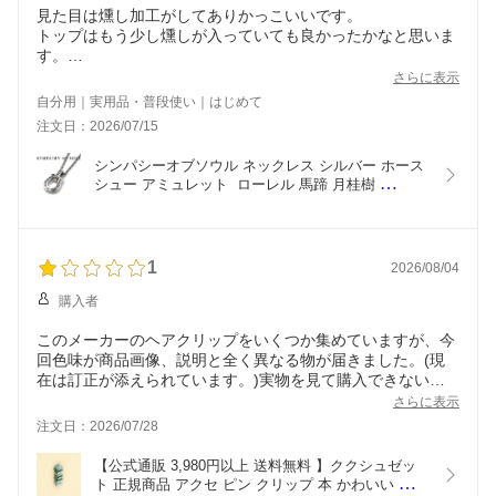
見た目は燻し加工がしてありかっこいいです。
トップはもう少し燻しが入っていても良かったかなと思いま
す。
また、写真で見るより実物のほうがチェーンが細かったで
さらに表示
す。
自分用｜実用品・普段使い｜はじめて
全体的には非常に満足のいく商品でした。
注文日：2026/07/15
シンパシーオブソウル ネックレス シルバー ホース
シュー アミュレット  ローレル 馬蹄 月桂樹 
SYMPATHY OF SOUL Horseshoe Amulet Necklace 
Laurel SILVER【正規商品 公式通販】
1
2026/08/04
購入者
このメーカーのヘアクリップをいくつか集めていますが、今
回色味が商品画像、説明と全く異なる物が届きました。(現
在は訂正が添えられています。)実物を見て購入できないの
で正しい情報を載せて頂きたいです。
さらに表示
注文日：2026/07/28
【公式通販 3,980円以上 送料無料 】ククシュゼッ
ト 正規商品 アクセ ピン クリップ 本 かわいい ギフ