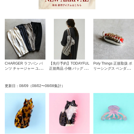
CHARGER ラフパン パ
【先行予約】TODAYFUL
Poly Things 正規取扱 ポ
ンツ チャージャー ユニ
正規商品 小物 バッグ リ
リーシングス ペンダント
セックス オリジナル オ
ュック トゥデイフル ユ
トップ アクセサリー ギ
ーバー イージー パンツ
ースフル シアー バック
フト ホットドッグ Hotdo
Over Pants ブラック/グ
パック Useful Sheer Bac
g シルバー925 真鍮 珊瑚
更新日
：
08/09
（08/02〜08/08集計）
レージュ/チャコール/ホ
kpack ブラック/アイスブ
Silver Brass w/Coral
ワイト 4色展開 2026春
ルー BLK/I.BLU 2色展開
夏新作
正規取り扱い店 2026春
夏新作