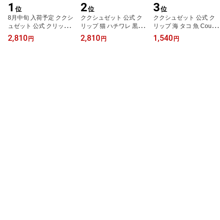
1
2
3
位
位
位
8月中旬 入荷予定 ククシ
ククシュゼット 公式 ク
ククシュゼット 公式 ク
ュゼット 公式 クリップ
リップ 猫 ハチワレ 黒白
リップ 海 タコ 魚 Couco
猫ベンガル Coucou Suz
猫 Coucou Suzette 正規
u Suzette 正規品 レディ
2,810
2,810
1,540
円
円
円
ette 正規品 レディース
品 レディース ギフト 即
ース ギフト 即日発送 か
ギフト 即日発送 かわい
日発送 かわいい おしゃ
わいい おしゃれ フラン
い おしゃれ フランス ヘ
れ フランス ヘアアクセ
ス ヘアアクセ ヘアクロ
アアクセ ヘアクロー Ben
ヘアクロー Black & Whit
ー Octopus Mini Hair Cla
gal Cat Hair Claw
e Cat Hair Claw
w