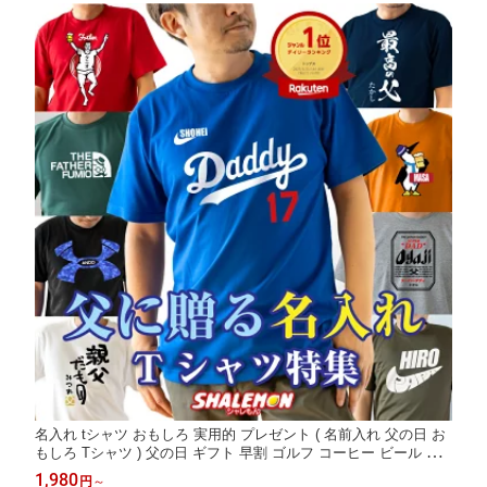
名入れ tシャツ おもしろ 実用的 プレゼント ( 名前入れ 父の日 お
もしろ Tシャツ ) 父の日 ギフト 早割 ゴルフ コーヒー ビール メ
ロン 最高の父 酒 焼酎 お父さん パパ 男性 メンズ 野球 スポーツ
1,980
円
～