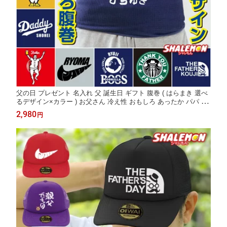
父の日 プレゼント 名入れ 父 誕生日 ギフト 腹巻 ( はらまき 選べ
るデザイン×カラー ) お父さん 冷え性 おもしろ あったか パパ 父
親 メンズ フリーサイズ 伸縮性抜群 冷え性対策 冬準備 寒さ対策
2,980
円
しゃれもん _CC1