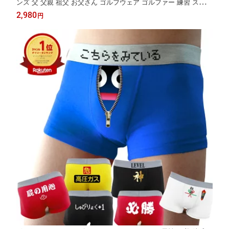
ンズ 父 父親 祖父 お父さん ゴルフウェア ゴルファー 練習 スポー
ツ 散歩 ウォーキング ジム フィットネス 上品 スポーティ 還暦 還
2,980
円
暦祝い 特別 快適 誕生日 敬老の日 プレゼント 贈り物 ・