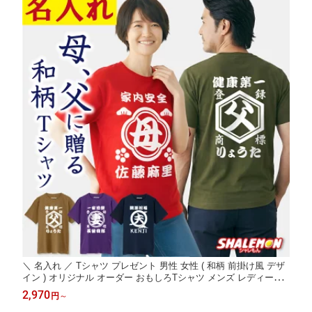
＼ 名入れ ／ Tシャツ プレゼント 男性 女性 ( 和柄 前掛け風 デザ
イン ) オリジナル オーダー おもしろTシャツ メンズ レディース
父 母 母の日 敬老の日 半袖 お揃い 名前入れ カスタム プリント
2,970
円
～
和風 記念 お祝い 還暦 古希 喜寿 米寿卒寿 ギフト 贈り物 _CC1