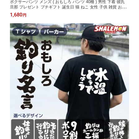
ボクサーパンツ メンズ ( おもしろ パンツ 40種 ) 男性 下着 彼氏
旦那 プレゼント プチギフト 誕生日 猫 ねこ 女性 子供 雑貨 おし
ゃれ かわいい ブランド レディース キッズ ローライズ デコピン
1,680
円
クリスマス おもしろtシャツ 専門店 が作る パンツ しゃれもん _c
p