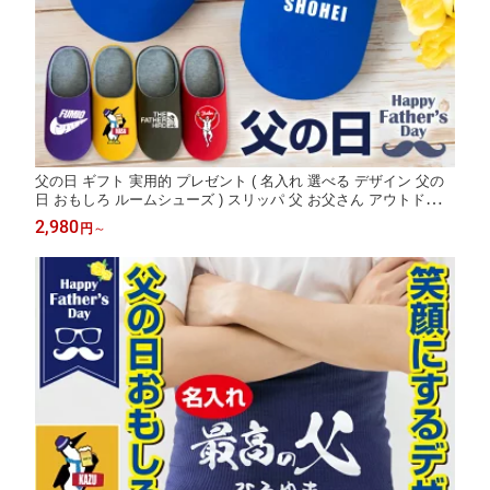
父の日 ギフト 実用的 プレゼント ( 名入れ 選べる デザイン 父の
日 おもしろ ルームシューズ ) スリッパ 父 お父さん アウトドア
スポーツ 野球 ビール コーヒー メガネ ゴリラ カフェ 筆文字 パイ
2,980
円
～
ク 和柄 室内履き 屋内 メンズ 男性 プレゼント _CC12