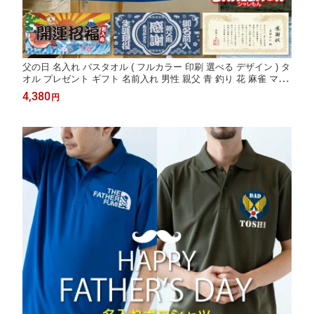
父の日 名入れ バスタオル ( フルカラー 印刷 選べる デザイン ) タ
オル プレゼント ギフト 名前入れ 男性 親父 青 釣り 花 麻雀 マー
ジャン 新選組 掛け軸 温泉 野球 スポーツ 実用的 スポーツ ジム
4,380
円
フィットネス サウナ 風呂 お祝い 誕生日 和風 和柄 _CC