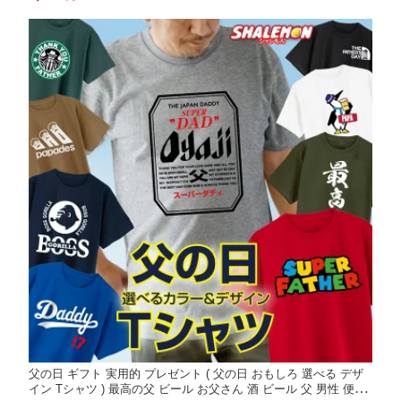
ジム バイク 釣り うなぎ 肉 還暦 古希 喜寿 _CC12
父の日 ギフト 実用的 プレゼント ( 父の日 おもしろ 選べる デザ
イン Tシャツ ) 最高の父 ビール お父さん 酒 ビール 父 男性 便利