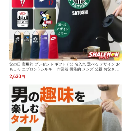
父の日 実用的 プレゼント ギフト ( 父 名入れ 選べる デザイン お
もしろ エプロン ) シルキー 作業着 機能的 メンズ 父親 お父さん
男性 食べ物 ビール うなぎ スイーツ と一緒に オトン 父バンザイ
2,630
円
スポーツ 野球 サプライズ father's day シャレもん _CC1