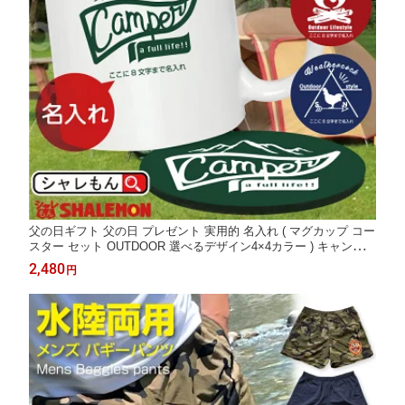
父の日ギフト 父の日 プレゼント 実用的 名入れ ( マグカップ コー
スター セット OUTDOOR 選べるデザイン4×4カラー ) キャンプ
アウトドア 男性 女性 父 母 誕生日 記念品 プレゼント しゃれもん
2,480
円
サプライズ