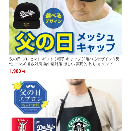
父の日 プレゼント ギフト ( 帽子 キャップ )( 選べるデザイン ) 男
性 メンズ 暑さ対策 熱中症対策 涼しい 実用的 釣り キャンプ アウ
トドア 野球 観戦 ゴルフ スポーツ 旅行 メッセージ 面白い ゲーム
1,980
円
daddy