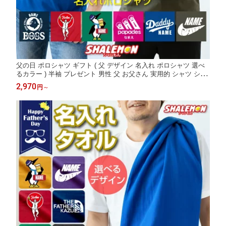
父の日 ポロシャツ ギフト ( 父 デザイン 名入れ ポロシャツ 選べ
るカラー ) 半袖 プレゼント 男性 父 お父さん 実用的 シャツ シニ
ア ワンポイント 30代 40代 50代 60代 70代 ドライ スポーツ 速乾
2,970
円
～
ポロ アウトドア ビール うなぎ コーヒー より トップス カジュア
ル _CC1