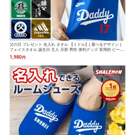
父の日 プレゼント 名入れ タオル 【ミドル】( 選べるデザイン )
フェイスタオル 誕生日 主人 旦那 男性 便利グッズ 実用的 ビール
おつまみ 酒 財布 食べ物 うなぎ コーヒー 和柄 スポーツ アウトド
1,980
円
ア おもしろ雑貨 しゃれもん _CC1