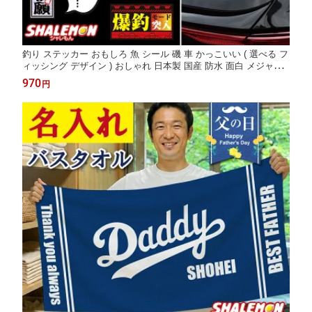
釣り ステッカー おもしろ 魚 シール 磯 車 かっこいい ( 選べる フ
ィッシング デザイン ) おしゃれ 日本製 国産 防水 面白 メジャー
ボックス アウトドア カッティング デカール 切文字 釣り具 釣具
970
円
ルアー リール ツール ロッド 釣り竿 タックルボックス 海釣り バ
ス釣り