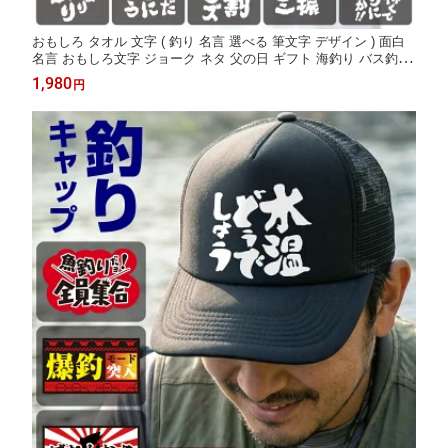
おもしろ タオル 文字 ( 釣り 名言 選べる 筆文字 デザイン ) 面白
名言 おもしろ文字 ジョーク ネタ 父の日 ギフト 海釣り バス釣り
釣り好き 釣り具 釣具 ルアー ワーム 魚釣り 日よけ 景品 宴会 居
1,980
円
酒屋 親父 贈り物 30代 40代 50代 60代 70代 誕生日 パパ プレゼン
ト