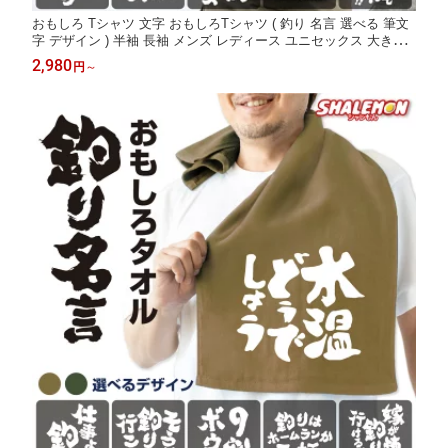
おもしろ Tシャツ 文字 おもしろTシャツ ( 釣り 名言 選べる 筆文
字 デザイン ) 半袖 長袖 メンズ レディース ユニセックス 大きい
サイズ 男性 女性 面白 迷言 ウケ狙い ネタ 父の日 海釣り バス釣
2,980
円
～
り 魚釣り 釣り好き 釣り具 釣具 ルアー ワーム パーカー S M L X
L 3L 4L _cp