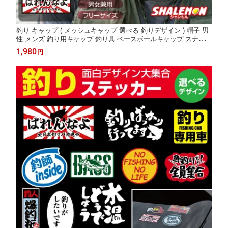
釣り キャップ ( メッシュキャップ 選べる 釣りデザイン ) 帽子 男
性 メンズ 釣り用キャップ 釣り具 ベースボールキャップ スナップ
バック スナップバック 夏 熱中症対策 おもしろ ジョーク ネタ 釣
1,980
円
りバカ 釣りキチ 海釣り 川釣り バス釣り 沖釣り 船釣り 渓流釣り