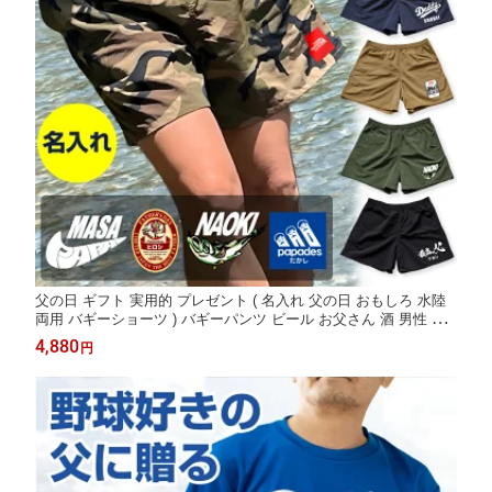
父の日 ギフト 実用的 プレゼント ( 名入れ 父の日 おもしろ 水陸
両用 バギーショーツ ) バギーパンツ ビール お父さん 酒 男性 彼
氏プール キャンプ 海水浴 夏 アウトドア メール便限定 送料無料
4,880
円
配送日指定可 father's day ハーフパンツ 短パン ・