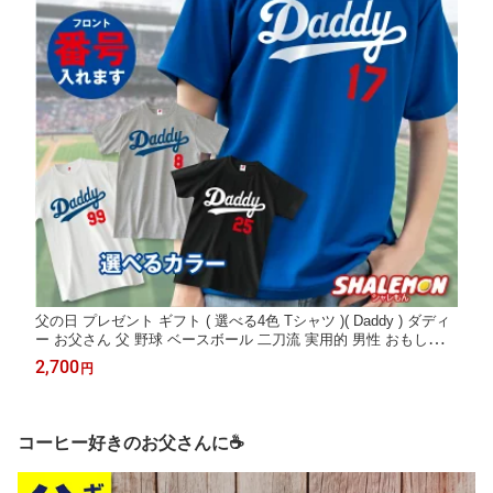
父の日 プレゼント ギフト ( 選べる4色 Tシャツ )( Daddy ) ダディ
ー お父さん 父 野球 ベースボール 二刀流 実用的 男性 おもしろ
サプライズ スポーツジム トレーニングウエア ユニフォーム 雑貨
2,700
円
グッズ ギフト 面白い シャレもん サプライズ
コーヒー好きのお父さんに☕