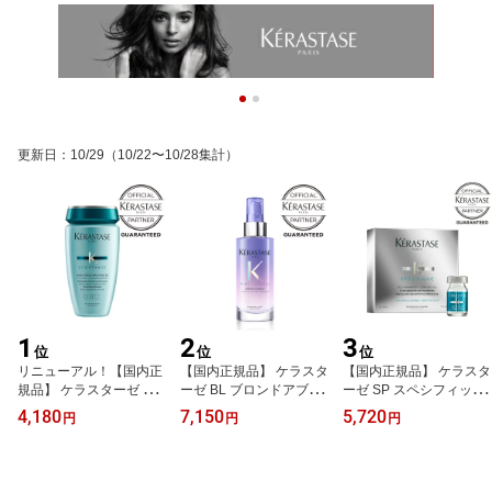
更新日
：
10/29
（10/22〜10/28集計）
1
2
3
位
位
位
リニューアル！【国内正
【国内正規品】 ケラスタ
【国内正規品】 ケラスタ
規品】 ケラスターゼ RE
ーゼ BL ブロンドアブソ
ーゼ SP スペシフィック
レジスタンス フォルスバ
リュ セラムシカニュイ
アペザントアンタンス 6
4,180
7,150
5,720
円
円
円
ンドフォルス 250ml NP
ヘアケア
ml×12本 洗い流さないト
リートメント ヘアケア