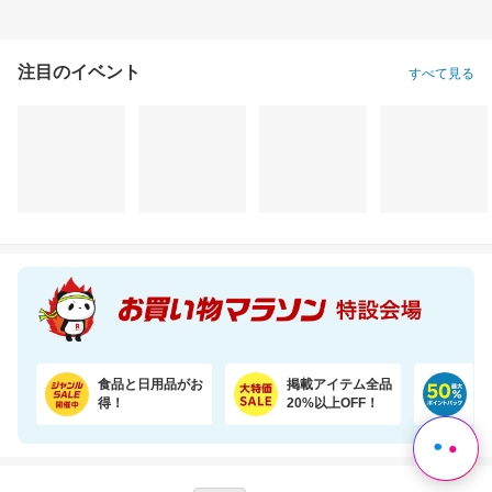
注目のイベント
すべて見る
＼45％OFF！／まとめ買いに！ペーパータオル 5パック×6個セット
保存食・お弁当にアレンジ無限大！無添加調理＆常温保存可能ミートボール50袋セット
6,620円
10,800円
3,
割引価格
割引価格
割引価格
3,580
9,720
2,780
円
円
円