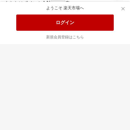
食品と日用品がお
掲載アイテム全品
日
得！
20%以上OFF！
ポ
ようこそ 楽天市場へ
ログイン
あなたはポイント
合計
倍
新規会員登録はこちら
最近チェックした商品
すべて見る