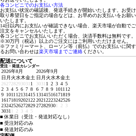
各コンビニでのお支払い方法
お支払い状況の確認後、発送手続きが開始いたします。お受け
取り希望日をご指定の場合などは、お早めのお支払いをお願い
いたします。
14日以内にお支払いが確認できない場合、楽天市場が自動でご
注文をキャンセルいたします。
各コンビニでお支払いいただく場合、決済手数料は無料です。
※30万円（税込）以上のご注文にはご利用いただけません。
※ファミリーマート、ローソン等（前払）でのお支払いに関す
るお問い合わせは
楽天市場までご連絡
ください。
配送について
受注・発送カレンダー
2026年8月
2026年9月
日
月
火
水
木
金
土
日
月
火
水
木
金
土
26
27
28
29
30
31
1
30
31
1
2
3
4
5
2
3
4
5
6
7
8
6
7
8
9
10
11
12
9
10
11
12
13
14
15
13
14
15
16
17
18
19
16
17
18
19
20
21
22
20
21
22
23
24
25
26
23
24
25
26
27
28
29
27
28
29
30
1
2
3
30
31
1
2
3
4
5
■
休業日（受注・発送対応なし）
■
受注対応のみ
■
発送対応のみ
宅配便