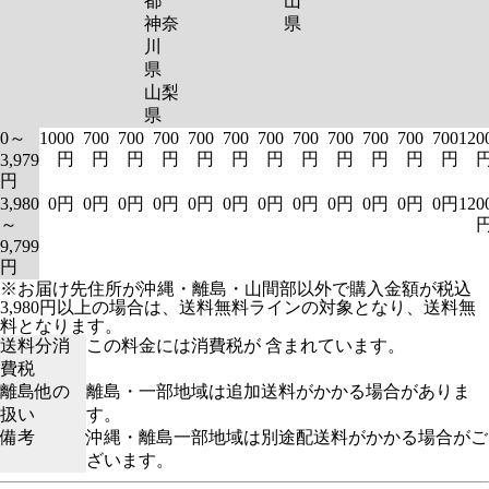
都
山
神奈
県
川
県
山梨
県
0～
1000
700
700
700
700
700
700
700
700
700
700
700
120
円
円
円
円
円
円
円
円
円
円
円
円
3,979
円
3,980
0円
0円
0円
0円
0円
0円
0円
0円
0円
0円
0円
0円
120
～
9,799
円
※お届け先住所が沖縄・離島・山間部以外で購入金額が税込
3,980円以上の場合は、送料無料ラインの対象となり、送料無
料となります。
送料分消
この料金には消費税が 含まれています。
費税
離島他の
離島・一部地域は追加送料がかかる場合がありま
扱い
す。
備考
沖縄・離島一部地域は別途配送料がかかる場合がご
ざいます。