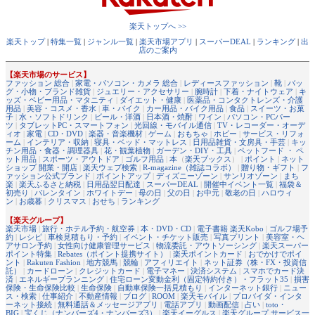
楽天トップへ >>
楽天トップ
|
特集一覧
|
ジャンル一覧
|
楽天市場アプリ
|
スーパーDEAL
|
ランキング
|
出
店のご案内
【楽天市場のサービス】
ファッション 総合
|
家電・パソコン・カメラ 総合
|
レディースファッション
|
靴
|
バッ
グ・小物・ブランド雑貨
|
ジュエリー・アクセサリー
|
腕時計
|
下着・ナイトウェア
|
キ
ッズ・ベビー用品・マタニティ
|
ダイエット・健康
|
医薬品・コンタクトレンズ・介護
用品
|
美容・コスメ・香水
|
車・バイク
|
カー用品・バイク用品
|
食品
|
スイーツ・お菓
子
|
水・ソフトドリンク
|
ビール・洋酒
|
日本酒・焼酎
|
ワイン
|
パソコン・PCパー
ツ
|
タブレットPC・スマートフォン
|
光回線・モバイル通信
|
TV・レコーダー・オーデ
ィオ
|
家電
|
CD・DVD
|
楽器・音楽機材
|
ゲーム
|
おもちゃ
|
ホビー
|
サービス・リフォ
ーム
|
インテリア・収納
|
寝具・ベッド・マットレス
|
日用品雑貨・文房具・手芸
|
キッ
チン用品・食器・調理器具
|
花・観葉植物
|
ガーデン・DIY・工具
|
ペットフード ・ ペ
ット用品
|
スポーツ・アウトドア
|
ゴルフ用品
|
本
（
楽天ブックス
） |
ポイント
|
ネット
ショップ 開業・開店
|
楽天ウェブ検索
|
R-magazine（雑誌コラボ）
|
贈り物・ギフト
|
フ
ァッション公式ブランド
|
ポイントアップ
|
ディズニーゾーン
|
サンリオゾーン
|
まち
楽
|
楽天ふるさと納税
|
日用品翌日配達
|
スーパーDEAL
|
開催中イベント一覧
|
福袋＆
初売り
|
バレンタイン
|
ホワイトデー
|
母の日
|
父の日
|
お中元
|
敬老の日
|
ハロウィ
ン
|
お歳暮
|
クリスマス
|
おせち
|
ランキング
【楽天グループ】
楽天市場
|
旅行・ホテル予約・航空券
|
本・DVD・CD
|
電子書籍 楽天Kobo
|
ゴルフ場予
約
|
レシピ
|
車検見積もり・予約
|
イベント・チケット販売
|
写真プリント
|
美容室・ヘ
アサロン予約
|
女性向け健康管理サービス
|
物流委託・アウトソーシング
|
楽天スーパー
ポイント特集
|
Rebates（ポイント提携サイト）
|
楽天ポイントカード
|
おでかけでポイ
ント
|
Rakuten Fashion
|
地方競馬
|
競輪
|
アフィリエイト
|
ネット証券（株・FX・投資信
託）
|
カードローン
|
クレジットカード
|
電子マネー
|
決済システム
|
スマホでカード決
済
|
エネルギープランニング
|
住宅ローン変動金利（固定特約付き）・フラット35
|
損害
保険・生命保険比較
|
生命保険
|
自動車保険一括見積もり
|
インターネット銀行
|
ニュー
ス・検索
|
仕事紹介
|
不動産情報
|
ブログ
|
ROOM
|
楽天モバイル
|
プロバイダ・インタ
ーネット接続
|
無料通話＆メッセージアプリ
|
電話アプリ
|
動画配信
|
占い
|
toto・
BIG
|
宝くじ（ナンバーズ4・ナンバーズ3）
|
楽天イーグルス
|
楽天グループ サービス一