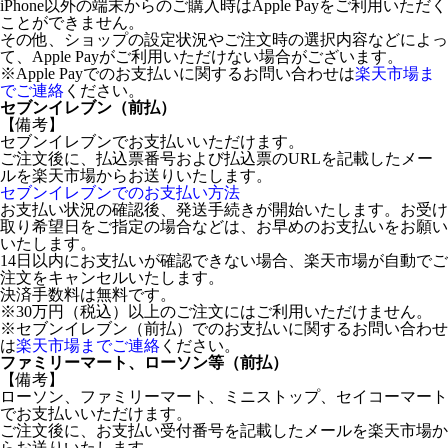
iPhone以外の端末からのご購入時はApple Payをご利用いただく
ことができません。
その他、ショップの設定状況やご注文時の選択内容などによっ
て、Apple Payがご利用いただけない場合がございます。
※Apple Payでのお支払いに関するお問い合わせは
楽天市場ま
でご連絡
ください。
セブンイレブン（前払）
【備考】
セブンイレブンでお支払いいただけます。
ご注文後に、払込票番号および払込票のURLを記載したメー
ルを楽天市場からお送りいたします。
セブンイレブンでのお支払い方法
お支払い状況の確認後、発送手続きが開始いたします。お受け
取り希望日をご指定の場合などは、お早めのお支払いをお願い
いたします。
14日以内にお支払いが確認できない場合、楽天市場が自動でご
注文をキャンセルいたします。
決済手数料は無料です。
※30万円（税込）以上のご注文にはご利用いただけません。
※セブンイレブン（前払）でのお支払いに関するお問い合わせ
は
楽天市場までご連絡
ください。
ファミリーマート、ローソン等（前払）
【備考】
ローソン、ファミリーマート、ミニストップ、セイコーマート
でお支払いいただけます。
ご注文後に、お支払い受付番号を記載したメールを楽天市場か
らお送りいたします。