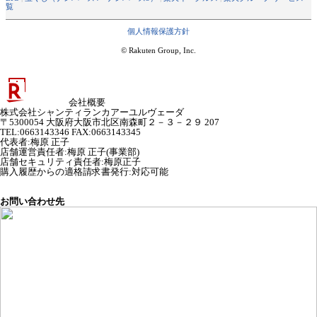
覧
個人情報保護方針
© Rakuten Group, Inc.
会社概要
株式会社シャンティランカアーユルヴェーダ
〒5300054 大阪府大阪市北区南森町２－３－２９ 207
TEL:0663143346 FAX:0663143345
代表者
:
梅原 正子
店舗運営責任者
:
梅原 正子(事業部)
店舗セキュリティ責任者
:
梅原正子
購入履歴からの適格請求書発行:対応可能
お問い合わせ先