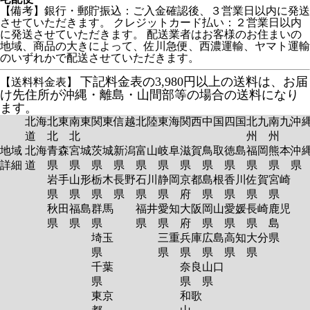
【備考】銀行・郵貯振込：ご入金確認後、３営業日以内に発送
させていただきます。 クレジットカード払い：２営業日以内
に発送させていただきます。 配送業者はお客様のお住まいの
地域、商品の大きによって、佐川急便、西濃運輸、ヤマト運輸
のいずれかで配送させていただきます。
下記料金表の3,980円以上の送料は、お届
【送料料金表】
け先住所が沖縄・離島・山間部等の場合の送料になり
ます。
北海
北東
南東
関東
信越
北陸
東海
関西
中国
四国
北九
南九
沖
道
北
北
州
州
地域
北海
青森
宮城
茨城
新潟
富山
岐阜
滋賀
鳥取
徳島
福岡
熊本
沖
詳細
道
県
県
県
県
県
県
県
県
県
県
県
岩手
山形
栃木
長野
石川
静岡
京都
島根
香川
佐賀
宮崎
県
県
県
県
県
県
府
県
県
県
県
秋田
福島
群馬
福井
愛知
大阪
岡山
愛媛
長崎
鹿児
県
県
県
県
県
府
県
県
県
島
埼玉
三重
兵庫
広島
高知
大分
県
県
県
県
県
県
県
千葉
奈良
山口
県
県
県
東京
和歌