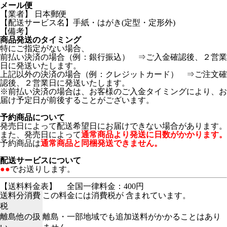
メール便
【業者】 日本郵便
【配送サービス名】手紙・はがき(定型・定形外)
【備考】
商品発送のタイミング
特にご指定がない場合、
前払い決済の場合（例：銀行振込） ⇒ご入金確認後、２営業
日に発送いたします。
上記以外の決済の場合（例：クレジットカード） ⇒ご注文確
認後、２営業日に発送いたします。
※前払い決済の場合は、お客様のご入金タイミングにより、お
届け予定日が前後することがございます。
予約商品について
発売日によって配送希望日にお届けできない場合があります。
また、発売日によって
通常商品より発送に日数がかかります。
予約商品は
通常商品と同梱発送できません。
配送サービスについて
●●
でお送りします。
【送料料金表】
全国一律料金：400円
送料分消費
この料金には消費税が 含まれています。
税
離島他の扱
離島・一部地域でも追加送料がかかることはあり