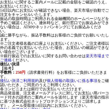
お支払いに関するご案内メールに記載の金額をご確認のうえ、
お支払いください。
14日以内にお支払いが確認できない場合、楽天市場が自動でご
注文をキャンセルいたします。
振込の取扱時間はご利用される金融機関のホームページなどを
予めご確認ください。連休時など、銀行窓口でお振込みができ
ない場合は、ATMやネットバンキングにてお振込みくださ
い。
誠に勝手ながら、振込手数料はお客様のご負担でお願いいたし
ます。
※ご注文者様名義の口座よりお支払いください。ご注文者様以
外の名義でお支払いいただいた場合、お支払いの確認ができな
い場合がございます。
※銀行振込でのお支払いに関するお問い合わせは
楽天市場まで
ご連絡
ください。
後払い決済
【備考】
手数料：
250円
（請求書発行料）をお客様にご負担いただきま
す。
後払い決済ご利用規約
及び
個人情報の取扱いに係る事項
をご確
認いただき、ご同意のうえご利用ください。
各コンビニまたは銀行でお支払いいただけます。
商品発送後、注文者メールアドレスに対してお支払い用バーコ
ード付きの請求のご案内メールを送付します（楽天市場の指示
に基づき株式会社ネットプロテクションズよりご請求しま
す）。メール受取後14日以内にお支払いください。