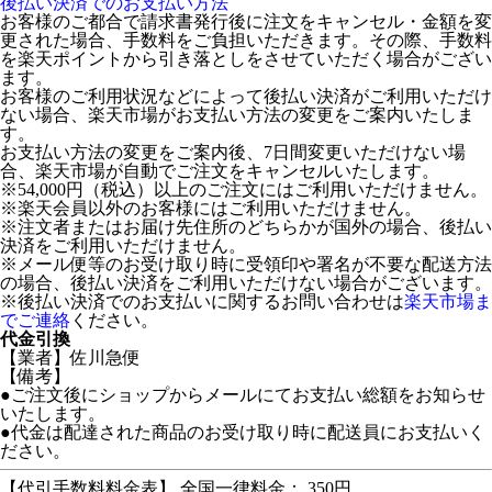
後払い決済でのお支払い方法
お客様のご都合で請求書発行後に注文をキャンセル・金額を変
更された場合、手数料をご負担いただきます。その際、手数料
を楽天ポイントから引き落としをさせていただく場合がござい
ます。
お客様のご利用状況などによって後払い決済がご利用いただけ
ない場合、楽天市場がお支払い方法の変更をご案内いたしま
す。
お支払い方法の変更をご案内後、7日間変更いただけない場
合、楽天市場が自動でご注文をキャンセルいたします。
※54,000円（税込）以上のご注文にはご利用いただけません。
※楽天会員以外のお客様にはご利用いただけません。
※注文者またはお届け先住所のどちらかが国外の場合、後払い
決済をご利用いただけません。
※メール便等のお受け取り時に受領印や署名が不要な配送方法
の場合、後払い決済をご利用いただけない場合がございます。
※後払い決済でのお支払いに関するお問い合わせは
楽天市場ま
でご連絡
ください。
代金引換
【業者】佐川急便
【備考】
●ご注文後にショップからメールにてお支払い総額をお知らせ
いたします。
●代金は配達された商品のお受け取り時に配送員にお支払いく
ださい。
【代引手数料料金表】 全国一律料金： 350円