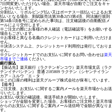
7日間変更いただけない場合、楽天市場が自動でご注文をキャ
ンセルいたします。
分割払い、リボルビング払い又はボーナス一括払いによるお支
払いとなる場合、割賦販売法第30条2の3第4項、同法施行規則
第54条1項各号に定められた事項は、注文確認後の自動配信メ
ールにより交付します。
※ご注文の際にお客様の本人確認（電話確認等）をお願いする
場合もございます。
※お客様と異なる名義のクレジットカードはご利用いただけま
せん。
※決済システム上、クレジットカード利用控は発行しておりま
せん。
※クレジットカードでのお支払いに関するお問い合わせは
楽天
市場までご連絡
ください。
銀行振込
【振込先】楽天銀行（ラクテンギンコウ）楽天市場支店（ラク
テンイチバシテン） 普通 2185809 ラクテン（シヤンテイラン
カア－ユルウ゛エ－タ゛
※この口座の権利は楽天グループ株式会社が保有しています。
【備考】
ご注文後、お支払いに関するご案内メールを楽天市場からお送
りいたします。
お支払い状況の確認後、発送手続きが開始いたします。
ショップが金額を変更した場合、お客様のご注文時と楽天市場
からのお支払いに関するご案内メール送信時で金額が異なりま
す。