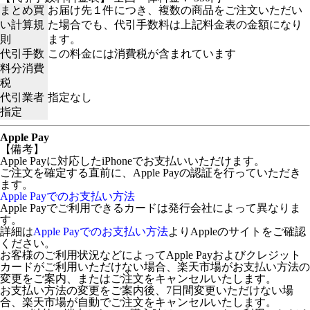
まとめ買
お届け先１件につき、複数の商品をご注文いただい
い計算規
た場合でも、代引手数料は上記料金表の金額になり
則
ます。
代引手数
この料金には消費税が含まれています
料分消費
税
代引業者
指定なし
指定
Apple Pay
【備考】
Apple Payに対応したiPhoneでお支払いいただけます。
ご注文を確定する直前に、Apple Payの認証を行っていただき
ます。
Apple Payでのお支払い方法
Apple Payでご利用できるカードは発行会社によって異なりま
す。
詳細は
Apple Payでのお支払い方法
よりAppleのサイトをご確認
ください。
お客様のご利用状況などによってApple Payおよびクレジット
カードがご利用いただけない場合、楽天市場がお支払い方法の
変更をご案内、またはご注文をキャンセルいたします。
お支払い方法の変更をご案内後、7日間変更いただけない場
合、楽天市場が自動でご注文をキャンセルいたします。