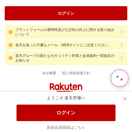
ログイン
プラットフォームの透明性及び公正性の向上に関する取り組み
について
楽天を装った不審なメール・WEBサイトにご注意ください
楽天グループの新たなセキュリティ対策と会員規約一部改定の
お知らせ
|
会社概要
個人情報保護方針
ようこそ 楽天市場へ
ログイン
Language
新規会員登録はこちら
© Rakuten Group, Inc.