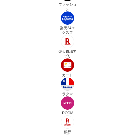
ファッショ
ン
楽天24エ
クスプ
楽天市場ア
プリ
カード
ラクマ
ROOM
銀行