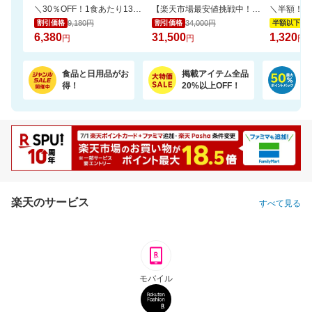
＼30％OFF！1食あたり133円／エコ梱包！パックご飯 180g×48食
【楽天市場最安値挑戦中！】ペリエ・ジュエ ベル・エポック (ACシャンパーニュ)
9,180円
34,000円
2,
割引価格
割引価格
半額以下
6,380
31,500
1,320
円
円
円
食品と日用品がお
掲載アイテム全品
日
得！
20%以上OFF！
ポ
楽天のサービス
すべて見る
モバイル