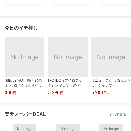
今日のイチ押し
[初回82％OFF]新世代の
IROTEC（アイロテッ
リニューアル つるりんち
オメガ3「クリルオイ
ク）レギュラーWバー
ょ。シャンプー
ル」
300
5,390
5,200
円
円
円
～
楽天スーパーDEAL
すべて見る
No Image
No Image
No Image