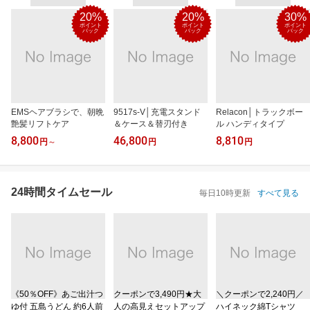
20%
20%
30%
ポイント
ポイント
ポイント
バック
バック
バック
EMSヘアブラシで、朝晩
9517s-V│充電スタンド
Relacon│トラックボー
艶髪リフトケア
＆ケース＆替刃付き
ル ハンディタイプ
8,800
46,800
8,810
円
～
円
円
24時間タイムセール
毎日10時更新
すべて見る
《50％OFF》あご出汁つ
クーポンで3,490円★大
＼クーポンで2,240円／
ゆ付 五島うどん 約6人前
人の高見えセットアップ
ハイネック綿Tシャツ