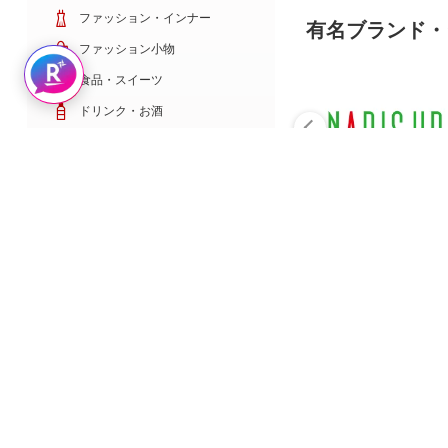
ファッション・インナー
有名ブランド・
ファッション小物
Rakuten AIで探す
食品・スイーツ
ドリンク・お酒
日用雑貨・キッチン用品
コスメ・健康・医薬品
キッズ・ベビー・玩具
家電・TV・カメラ
PC・スマホ・通信
スポーツ・ゴルフ
車・バイク
インテリア・寝具・収納
ペット・花・DIY工具
サービス・リフォーム