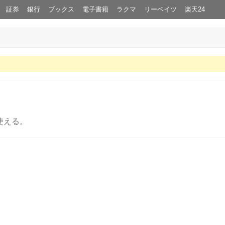
証券
銀行
ブックス
電子書籍
ラクマ
リーベイツ
楽天24
使える。