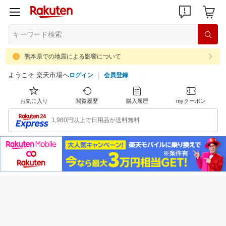
熊本県での地震による影響について
ようこそ 楽天市場へ
ログイン
会員登録
お気に入り
閲覧履歴
購入履歴
myクーポン
1,980円以上で日用品が送料無料