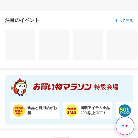
注目のイベント
すべて見る
食品と日用品がお
掲載アイテム全品
日
得！
20%以上OFF！
ポ