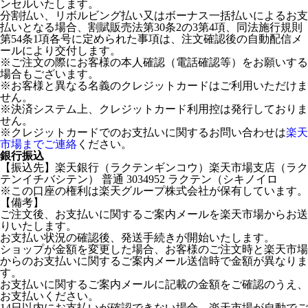
ンセルいたします。
分割払い、リボルビング払い又はボーナス一括払いによるお支
払いとなる場合、割賦販売法第30条2の3第4項、同法施行規則
第54条1項各号に定められた事項は、注文確認後の自動配信メ
ールにより交付します。
※ご注文の際にお客様の本人確認（電話確認等）をお願いする
場合もございます。
※お客様と異なる名義のクレジットカードはご利用いただけま
せん。
※決済システム上、クレジットカード利用控は発行しておりま
せん。
※クレジットカードでのお支払いに関するお問い合わせは
楽天
市場までご連絡
ください。
銀行振込
【振込先】楽天銀行（ラクテンギンコウ）楽天市場支店（ラク
テンイチバシテン） 普通 3034952 ラクテン（シキノイロ
※この口座の権利は楽天グループ株式会社が保有しています。
【備考】
ご注文後、お支払いに関するご案内メールを楽天市場からお送
りいたします。
お支払い状況の確認後、発送手続きが開始いたします。
ショップが金額を変更した場合、お客様のご注文時と楽天市場
からのお支払いに関するご案内メール送信時で金額が異なりま
す。
お支払いに関するご案内メールに記載の金額をご確認のうえ、
お支払いください。
14日以内にお支払いが確認できない場合、楽天市場が自動でご