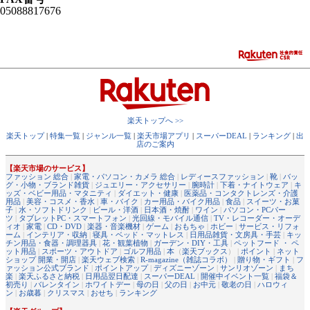
05088817676
楽天トップへ >>
楽天トップ
|
特集一覧
|
ジャンル一覧
|
楽天市場アプリ
|
スーパーDEAL
|
ランキング
|
出
店のご案内
【楽天市場のサービス】
ファッション 総合
|
家電・パソコン・カメラ 総合
|
レディースファッション
|
靴
|
バッ
グ・小物・ブランド雑貨
|
ジュエリー・アクセサリー
|
腕時計
|
下着・ナイトウェア
|
キ
ッズ・ベビー用品・マタニティ
|
ダイエット・健康
|
医薬品・コンタクトレンズ・介護
用品
|
美容・コスメ・香水
|
車・バイク
|
カー用品・バイク用品
|
食品
|
スイーツ・お菓
子
|
水・ソフトドリンク
|
ビール・洋酒
|
日本酒・焼酎
|
ワイン
|
パソコン・PCパー
ツ
|
タブレットPC・スマートフォン
|
光回線・モバイル通信
|
TV・レコーダー・オーデ
ィオ
|
家電
|
CD・DVD
|
楽器・音楽機材
|
ゲーム
|
おもちゃ
|
ホビー
|
サービス・リフォ
ーム
|
インテリア・収納
|
寝具・ベッド・マットレス
|
日用品雑貨・文房具・手芸
|
キッ
チン用品・食器・調理器具
|
花・観葉植物
|
ガーデン・DIY・工具
|
ペットフード ・ ペ
ット用品
|
スポーツ・アウトドア
|
ゴルフ用品
|
本
（
楽天ブックス
） |
ポイント
|
ネット
ショップ 開業・開店
|
楽天ウェブ検索
|
R-magazine（雑誌コラボ）
|
贈り物・ギフト
|
フ
ァッション公式ブランド
|
ポイントアップ
|
ディズニーゾーン
|
サンリオゾーン
|
まち
楽
|
楽天ふるさと納税
|
日用品翌日配達
|
スーパーDEAL
|
開催中イベント一覧
|
福袋＆
初売り
|
バレンタイン
|
ホワイトデー
|
母の日
|
父の日
|
お中元
|
敬老の日
|
ハロウィ
ン
|
お歳暮
|
クリスマス
|
おせち
|
ランキング