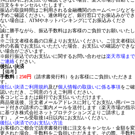
注文をキャンセルいたします。
振込の取扱時間はご利用される金融機関のホームページなどを
予めご確認ください。連休時など、銀行窓口でお振込みができ
ない場合は、ATMやネットバンキングにてお振込みくださ
い。
誠に勝手ながら、振込手数料はお客様のご負担でお願いいたし
ます。
※ご注文者様名義の口座よりお支払いください。ご注文者様以
外の名義でお支払いいただいた場合、お支払いの確認ができな
い場合がございます。
※銀行振込でのお支払いに関するお問い合わせは
楽天市場まで
ご連絡
ください。
後払い決済
【備考】
手数料：
250円
（請求書発行料）をお客様にご負担いただきま
す。
後払い決済ご利用規約
及び
個人情報の取扱いに係る事項
をご確
認いただき、ご同意のうえご利用ください。
各コンビニまたは銀行でお支払いいただけます。
商品発送後、注文者メールアドレスに対してお支払い用バーコ
ード付きの請求のご案内メールを送付します（楽天市場の指示
に基づき株式会社ネットプロテクションズよりご請求しま
す）。メール受取後14日以内にお支払いください。
後払い決済でのお支払い方法
お客様のご都合で請求書発行後に注文をキャンセル・金額を変
更された場合、手数料をご負担いただきます。その際、手数料