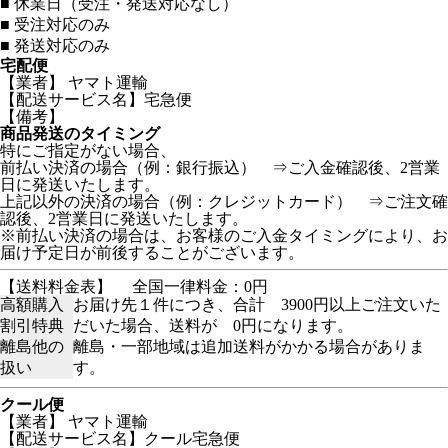
■
休業日（受注・発送対応なし）
■
受注対応のみ
■
発送対応のみ
宅配便
【業者】 ヤマト運輸
【配送サービス名】宅急便
【備考】
商品発送のタイミング
特にご指定がない場合、
前払い決済の場合（例：銀行振込） ⇒ご入金確認後、2営業
日に発送いたします。
上記以外の決済の場合（例：クレジットカード） ⇒ご注文確
認後、2営業日に発送いたします。
※前払い決済の場合は、お客様のご入金タイミングにより、お
届け予定日が前後することがございます。
【送料料金表】
全国一律料金：0円
高額購入
お届け先１件につき、合計 3900円以上ご注文いた
割引特典
だいた場合、送料が 0円になります。
離島他の
離島・一部地域は追加送料がかかる場合がありま
扱い
す。
クール便
【業者】 ヤマト運輸
【配送サービス名】クール宅急便