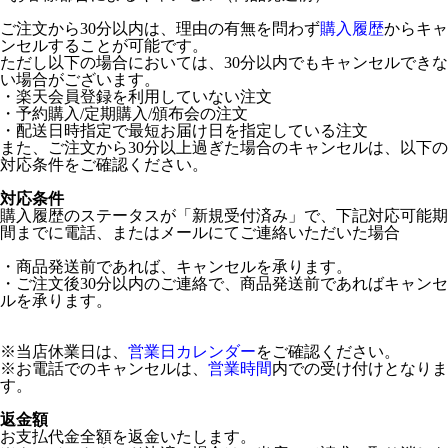
ご注文から30分以内は、理由の有無を問わず
購入履歴
からキャ
ンセルすることが可能です。
ただし以下の場合においては、30分以内でもキャンセルできな
い場合がございます。
・楽天会員登録を利用していない注文
・予約購入/定期購入/頒布会の注文
・配送日時指定で最短お届け日を指定している注文
また、ご注文から30分以上過ぎた場合のキャンセルは、以下の
対応条件をご確認ください。
対応条件
購入履歴のステータスが「新規受付済み」で、下記対応可能期
間までに電話、またはメールにてご連絡いただいた場合
・商品発送前であれば、キャンセルを承ります。
・ご注文後30分以内のご連絡で、商品発送前であればキャンセ
ルを承ります。
※当店休業日は、
営業日カレンダー
をご確認ください。
※お電話でのキャンセルは、
営業時間
内での受け付けとなりま
す。
返金額
お支払代金全額を返金いたします。