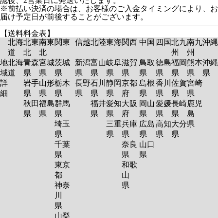
認後、2営業日に発送いたします。
※前払い決済の場合は、お客様のご入金タイミングにより、お
届け予定日が前後することがございます。
【送料料金表】
北海
北東
南東
関東
信越
北陸
東海
関西
中国
四国
北九
南九
沖縄
道
北
北
州
州
地
北海
青森
宮城
茨城
新潟
富山
岐阜
滋賀
鳥取
徳島
福岡
熊本
沖縄
域
道
県
県
県
県
県
県
県
県
県
県
県
県
詳
岩手
山形
栃木
長野
石川
静岡
京都
島根
香川
佐賀
宮崎
細
県
県
県
県
県
県
府
県
県
県
県
秋田
福島
群馬
福井
愛知
大阪
岡山
愛媛
長崎
鹿児
県
県
県
県
県
府
県
県
県
島
埼玉
三重
兵庫
広島
高知
大分
県
県
県
県
県
県
県
千葉
奈良
山口
県
県
県
東京
和歌
都
山
神奈
県
川
県
山梨