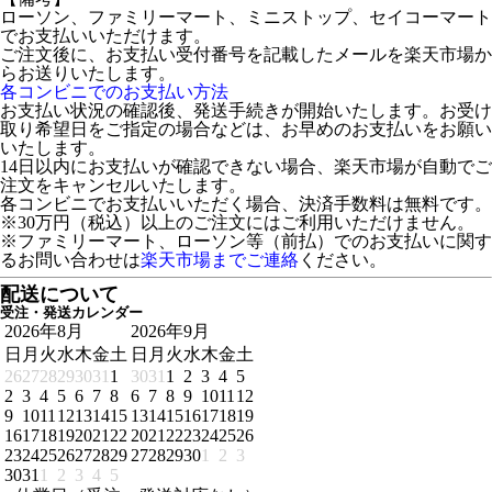
ローソン、ファミリーマート、ミニストップ、セイコーマート
でお支払いいただけます。
ご注文後に、お支払い受付番号を記載したメールを楽天市場か
らお送りいたします。
各コンビニでのお支払い方法
お支払い状況の確認後、発送手続きが開始いたします。お受け
取り希望日をご指定の場合などは、お早めのお支払いをお願い
いたします。
14日以内にお支払いが確認できない場合、楽天市場が自動でご
注文をキャンセルいたします。
各コンビニでお支払いいただく場合、決済手数料は無料です。
※30万円（税込）以上のご注文にはご利用いただけません。
※ファミリーマート、ローソン等（前払）でのお支払いに関す
るお問い合わせは
楽天市場までご連絡
ください。
配送について
受注・発送カレンダー
2026年8月
2026年9月
日
月
火
水
木
金
土
日
月
火
水
木
金
土
26
27
28
29
30
31
1
30
31
1
2
3
4
5
2
3
4
5
6
7
8
6
7
8
9
10
11
12
9
10
11
12
13
14
15
13
14
15
16
17
18
19
16
17
18
19
20
21
22
20
21
22
23
24
25
26
23
24
25
26
27
28
29
27
28
29
30
1
2
3
30
31
1
2
3
4
5