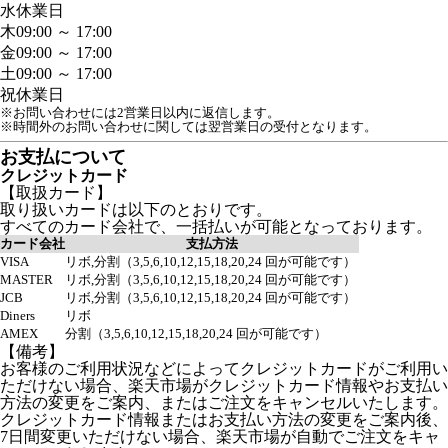
水
休業日
木
09:00 ～ 17:00
金
09:00 ～ 17:00
土
09:00 ～ 17:00
祝
休業日
※お問い合わせには2営業日以内に返信します。
※時間外のお問い合わせに関しては翌営業日の受付となります。
お支払について
クレジットカード
【取扱カード】
取り扱いカードは以下のとおりです。
すべてのカード会社で、一括払いが可能となっております。
カード会社
支払方法
VISA
リボ,分割（3,5,6,10,12,15,18,20,24 回が可能です）
MASTER
リボ,分割（3,5,6,10,12,15,18,20,24 回が可能です）
JCB
リボ,分割（3,5,6,10,12,15,18,20,24 回が可能です）
Diners
リボ
AMEX
分割（3,5,6,10,12,15,18,20,24 回が可能です）
【備考】
お客様のご利用状況などによってクレジットカードがご利用い
ただけない場合、楽天市場がクレジットカード情報やお支払い
方法の変更をご案内、またはご注文をキャンセルいたします。
クレジットカード情報またはお支払い方法の変更をご案内後、
7日間変更いただけない場合、楽天市場が自動でご注文をキャ