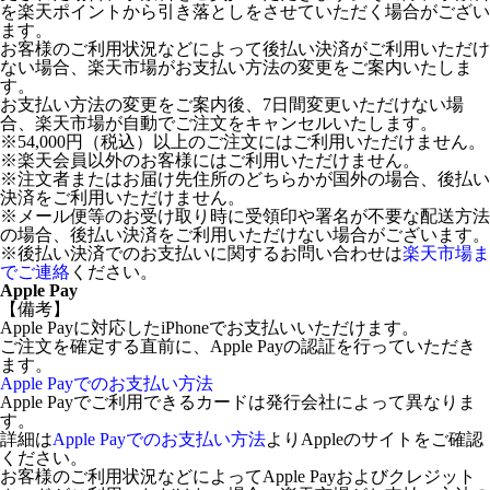
を楽天ポイントから引き落としをさせていただく場合がござい
ます。
お客様のご利用状況などによって後払い決済がご利用いただけ
ない場合、楽天市場がお支払い方法の変更をご案内いたしま
す。
お支払い方法の変更をご案内後、7日間変更いただけない場
合、楽天市場が自動でご注文をキャンセルいたします。
※54,000円（税込）以上のご注文にはご利用いただけません。
※楽天会員以外のお客様にはご利用いただけません。
※注文者またはお届け先住所のどちらかが国外の場合、後払い
決済をご利用いただけません。
※メール便等のお受け取り時に受領印や署名が不要な配送方法
の場合、後払い決済をご利用いただけない場合がございます。
※後払い決済でのお支払いに関するお問い合わせは
楽天市場ま
でご連絡
ください。
Apple Pay
【備考】
Apple Payに対応したiPhoneでお支払いいただけます。
ご注文を確定する直前に、Apple Payの認証を行っていただき
ます。
Apple Payでのお支払い方法
Apple Payでご利用できるカードは発行会社によって異なりま
す。
詳細は
Apple Payでのお支払い方法
よりAppleのサイトをご確認
ください。
お客様のご利用状況などによってApple Payおよびクレジット