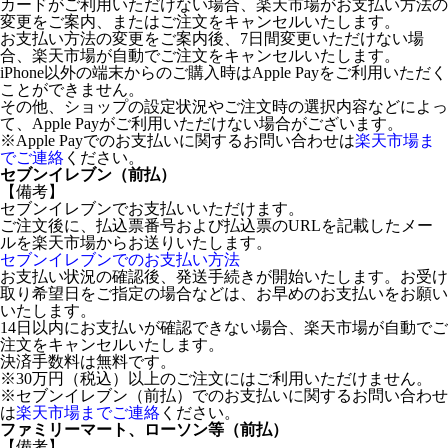
カードがご利用いただけない場合、楽天市場がお支払い方法の
変更をご案内、またはご注文をキャンセルいたします。
お支払い方法の変更をご案内後、7日間変更いただけない場
合、楽天市場が自動でご注文をキャンセルいたします。
iPhone以外の端末からのご購入時はApple Payをご利用いただく
ことができません。
その他、ショップの設定状況やご注文時の選択内容などによっ
て、Apple Payがご利用いただけない場合がございます。
※Apple Payでのお支払いに関するお問い合わせは
楽天市場ま
でご連絡
ください。
セブンイレブン（前払）
【備考】
セブンイレブンでお支払いいただけます。
ご注文後に、払込票番号および払込票のURLを記載したメー
ルを楽天市場からお送りいたします。
セブンイレブンでのお支払い方法
お支払い状況の確認後、発送手続きが開始いたします。お受け
取り希望日をご指定の場合などは、お早めのお支払いをお願い
いたします。
14日以内にお支払いが確認できない場合、楽天市場が自動でご
注文をキャンセルいたします。
決済手数料は無料です。
※30万円（税込）以上のご注文にはご利用いただけません。
※セブンイレブン（前払）でのお支払いに関するお問い合わせ
は
楽天市場までご連絡
ください。
ファミリーマート、ローソン等（前払）
【備考】