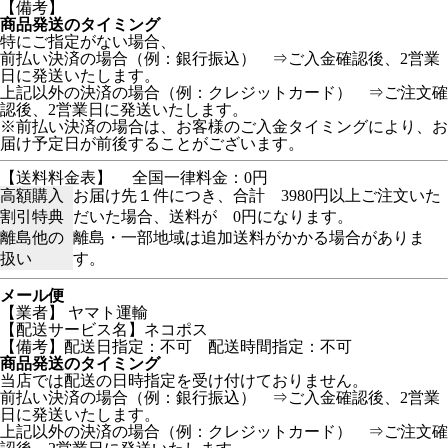
【備考】
商品発送のタイミング
特にご指定がない場合、
前払い決済の場合（例：銀行振込） ⇒ご入金確認後、2営業
日に発送いたします。
上記以外の決済の場合（例：クレジットカード） ⇒ご注文確
認後、2営業日に発送いたします。
※前払い決済の場合は、お客様のご入金タイミングにより、お
届け予定日が前後することがございます。
【送料料金表】
全国一律料金：0円
高額購入
お届け先１件につき、合計 3980円以上ご注文いた
割引特典
だいた場合、送料が 0円になります。
離島他の
離島・一部地域は追加送料がかかる場合がありま
扱い
す。
メール便
【業者】 ヤマト運輸
【配送サービス名】ネコポス
【備考】配送日指定：不可 配送時間指定：不可
商品発送のタイミング
当店では配送の日時指定を受け付けておりません。
前払い決済の場合（例：銀行振込） ⇒ご入金確認後、2営業
日に発送いたします。
上記以外の決済の場合（例：クレジットカード） ⇒ご注文確