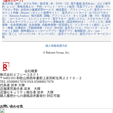
【楽天グループ】
楽天市場
|
旅行・ホテル予約・航空券
|
本・DVD・CD
|
電子書籍 楽天Kobo
|
ゴルフ場予
約
|
レシピ
|
車検見積もり・予約
|
イベント・チケット販売
|
写真プリント
|
美容室・ヘ
アサロン予約
|
女性向け健康管理サービス
|
物流委託・アウトソーシング
|
楽天スーパー
ポイント特集
|
Rebates（ポイント提携サイト）
|
楽天ポイントカード
|
おでかけでポイ
ント
|
Rakuten Fashion
|
地方競馬
|
競輪
|
アフィリエイト
|
ネット証券（株・FX・投資信
託）
|
カードローン
|
クレジットカード
|
電子マネー
|
決済システム
|
スマホでカード決
済
|
エネルギープランニング
|
住宅ローン変動金利（固定特約付き）・フラット35
|
損害
保険・生命保険比較
|
生命保険
|
自動車保険一括見積もり
|
インターネット銀行
|
ニュー
ス・検索
|
仕事紹介
|
不動産情報
|
ブログ
|
ROOM
|
楽天モバイル
|
プロバイダ・インタ
ーネット接続
|
無料通話＆メッセージアプリ
|
電話アプリ
|
動画配信
|
占い
|
toto・
BIG
|
宝くじ（ナンバーズ4・ナンバーズ3）
|
楽天イーグルス
|
楽天グループ サービス一
覧
個人情報保護方針
© Rakuten Group, Inc.
会社概要
株式会社エフシーコネクト
〒6492103 和歌山県西牟婁郡上富田町生馬２２７０－２
TEL:05088817676 FAX:05088817676
代表者
:
岩本 大輝
店舗運営責任者
:
岩本 大輝
店舗セキュリティ責任者
:
岩本 大輝
購入履歴からの適格請求書発行:対応可能
お問い合わせ先