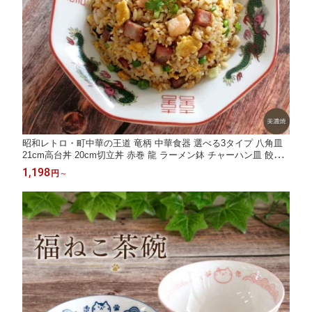
昭和レトロ・町中華の王道 竜柄 中華食器 選べる3タイプ 八角皿
21cm高台丼 20cm切立丼 赤巻 龍 ラーメン鉢 チャーハン皿 餃子
焼き飯 ラーメン丼 美濃焼 日本製 陶器 手書き
1,198
円
～