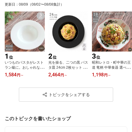
更新日
：
08/09
（08/02〜08/08集計）
1
2
3
位
位
位
いつものパスタがレスト
光を操る、二つの黒 パス
昭和レトロ・町中華の王
ラン級に。おしゃれなく
タ皿 24cm 2枚セット 送
道 竜柄 中華食器 選べる3
ぼみ皿 22〜26cm 美濃焼
料無料 美濃焼 質感で魅
タイプ 八角皿 21cm高台
1,584
2,464
1,198
円
～
円
～
円
～
【選べる3サイズ】ディ
せるリム皿 マット×シャ
丼 20cm切立丼 赤巻 龍
ープ スープボウル リム
イン プロ仕様 大皿 おし
ラーメン鉢 チャーハン皿
皿 カフェ風 食器 陶器 四
ゃれ モダン シック 四季
餃子 焼き飯 ラーメン丼
季彩
彩 ナイトストリーム
美濃焼 日本製 陶器 手書
トピックをシェアする
き
このトピックを書いたショップ