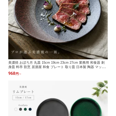
美濃焼 おぼろ月 丸皿 15cm 19cm 23cm 27cm 業務用 和食器 刺
身皿 料亭 割烹 居酒屋 和食 プレート 取り皿 日本製 陶器 マット
釉 おしゃれ
968
円
～