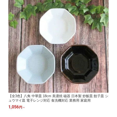
【全3色】八角 中華皿 18cm 美濃焼 磁器 日本製 炒飯皿 餃子皿 シ
ュウマイ皿 電子レンジ対応 食洗機対応 業務用 家庭用
1,056
円
～