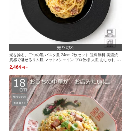
光を操る、二つの黒 パスタ皿 24cm 2枚セット 送料無料 美濃焼
質感で魅せるリム皿 マット×シャイン プロ仕様 大皿 おしゃれ モ
ダン シック 四季彩 ナイトストリーム
2,464
円
～