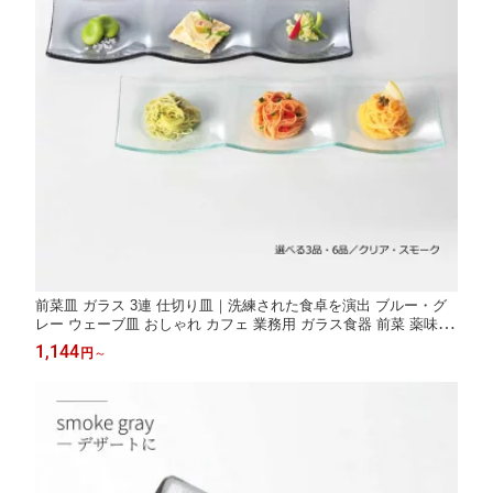
前菜皿 ガラス 3連 仕切り皿｜洗練された食卓を演出 ブルー・グ
レー ウェーブ皿 おしゃれ カフェ 業務用 ガラス食器 前菜 薬味皿
小皿
1,144
円
～