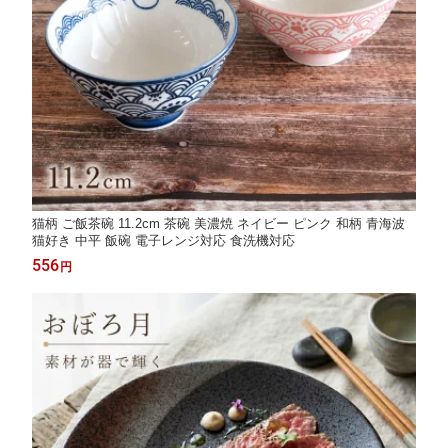
猫柄 ご飯茶碗 11.2cm 茶碗 美濃焼 ネイビー ピンク 和柄 青海波
猫好き 中平 飯碗 電子レンジ対応 食洗機対応
556
円