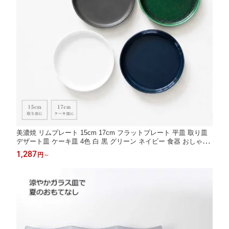
美濃焼 リムプレート 15cm 17cm フラットプレート 平皿 取り皿
デザート皿 ケーキ皿 4色 白 黒 グリーン ネイビー 食器 おしゃれ
日本製
1,287
円
～