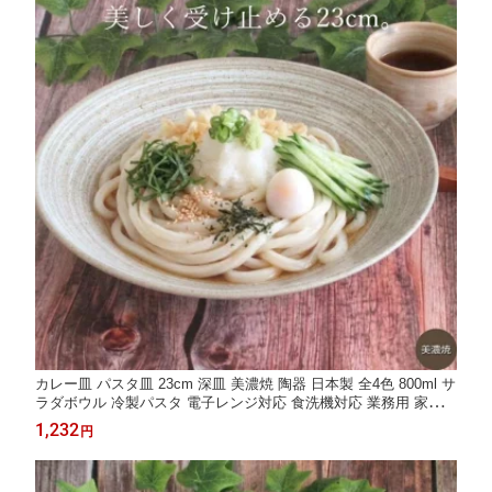
カレー皿 パスタ皿 23cm 深皿 美濃焼 陶器 日本製 全4色 800ml サ
ラダボウル 冷製パスタ 電子レンジ対応 食洗機対応 業務用 家庭用
ピンク ブルー ベージュ 黒
1,232
円