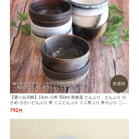
【選べる10柄】13cm 小丼 550ml 和食器 どんぶり どんぶり 小
さめ 小さいどんぶり 丼 ミニどんぶり ミニ丼ぶり 丼小ぶり ご飯
茶碗 大きめ 美濃焼 業務用
792
円