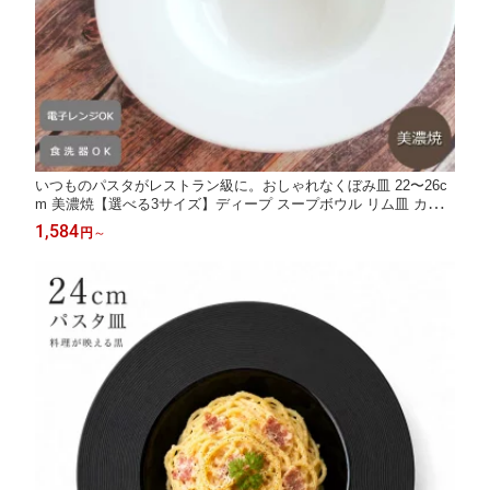
いつものパスタがレストラン級に。おしゃれなくぼみ皿 22〜26c
m 美濃焼【選べる3サイズ】ディープ スープボウル リム皿 カフ
ェ風 食器 陶器 四季彩
1,584
円
～