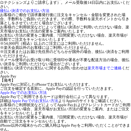
ロテクションズよりご請求します）。メール受取後14日以内にお支払いくだ
さい。
後払い決済でのお支払い方法
お客様のご都合で請求書発行後に注文をキャンセル・金額を変更された場
合、手数料をご負担いただきます。その際、手数料を楽天ポイントから引き
落としをさせていただく場合がございます。
お客様のご利用状況などによって後払い決済がご利用いただけない場合、楽
天市場がお支払い方法の変更をご案内いたします。
お支払い方法の変更をご案内後、7日間変更いただけない場合、楽天市場が
自動でご注文をキャンセルいたします。
※54,000円（税込）以上のご注文にはご利用いただけません。
※楽天会員以外のお客様にはご利用いただけません。
※注文者またはお届け先住所のどちらかが国外の場合、後払い決済をご利用
いただけません。
※メール便等のお受け取り時に受領印や署名が不要な配送方法の場合、後払
い決済をご利用いただけない場合がございます。
※後払い決済でのお支払いに関するお問い合わせは
楽天市場までご連絡
くだ
さい。
Apple Pay
【備考】
Apple Payに対応したiPhoneでお支払いいただけます。
ご注文を確定する直前に、Apple Payの認証を行っていただきます。
Apple Payでのお支払い方法
Apple Payでご利用できるカードは発行会社によって異なります。
詳細は
Apple Payでのお支払い方法
よりAppleのサイトをご確認ください。
お客様のご利用状況などによってApple Payおよびクレジットカードがご利用
いただけない場合、楽天市場がお支払い方法の変更をご案内、またはご注文
をキャンセルいたします。
お支払い方法の変更をご案内後、7日間変更いただけない場合、楽天市場が
自動でご注文をキャンセルいたします。
iPhone以外の端末からのご購入時はApple Payをご利用いただくことができま
せん。