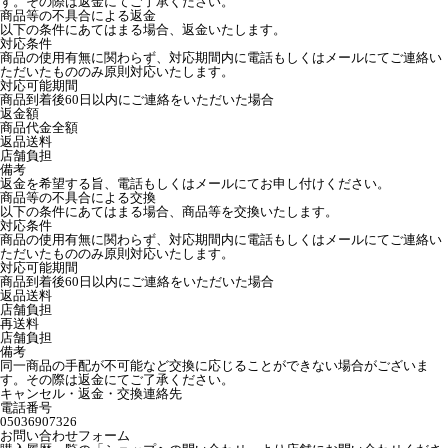
す。その際は返金にてご了承ください。
商品等の不具合による返金
以下の条件にあてはまる場合、返金いたします。
対応条件
商品の使用有無に関わらず、対応期間内に電話もしくはメールにてご連絡い
ただいたもののみ原則対応いたします。
対応可能期間
商品到着後60日以内にご連絡をいただいた場合
返金額
商品代金全額
返品送料
店舗負担
備考
返金を希望する旨、電話もしくはメールにてお申し付けください。
商品等の不具合による交換
以下の条件にあてはまる場合、商品等を交換いたします。
対応条件
商品の使用有無に関わらず、対応期間内に電話もしくはメールにてご連絡い
ただいたもののみ原則対応いたします。
対応可能期間
商品到着後60日以内にご連絡をいただいた場合
返品送料
店舗負担
再送料
店舗負担
備考
同一商品の手配が不可能など交換に応じることができない場合がございま
す。その際は返金にてご了承ください。
キャンセル・返金・交換連絡先
電話番号
05036907326
お問い合わせフォーム