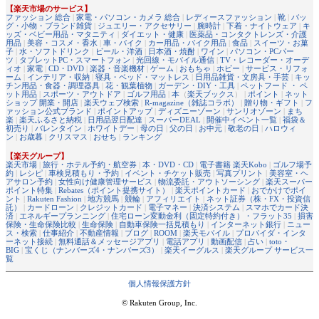
【楽天市場のサービス】
ファッション 総合
|
家電・パソコン・カメラ 総合
|
レディースファッション
|
靴
|
バッ
グ・小物・ブランド雑貨
|
ジュエリー・アクセサリー
|
腕時計
|
下着・ナイトウェア
|
キ
ッズ・ベビー用品・マタニティ
|
ダイエット・健康
|
医薬品・コンタクトレンズ・介護
用品
|
美容・コスメ・香水
|
車・バイク
|
カー用品・バイク用品
|
食品
|
スイーツ・お菓
子
|
水・ソフトドリンク
|
ビール・洋酒
|
日本酒・焼酎
|
ワイン
|
パソコン・PCパー
ツ
|
タブレットPC・スマートフォン
|
光回線・モバイル通信
|
TV・レコーダー・オーデ
ィオ
|
家電
|
CD・DVD
|
楽器・音楽機材
|
ゲーム
|
おもちゃ
|
ホビー
|
サービス・リフォ
ーム
|
インテリア・収納
|
寝具・ベッド・マットレス
|
日用品雑貨・文房具・手芸
|
キッ
チン用品・食器・調理器具
|
花・観葉植物
|
ガーデン・DIY・工具
|
ペットフード ・ ペ
ット用品
|
スポーツ・アウトドア
|
ゴルフ用品
|
本
（
楽天ブックス
） |
ポイント
|
ネット
ショップ 開業・開店
|
楽天ウェブ検索
|
R-magazine（雑誌コラボ）
|
贈り物・ギフト
|
フ
ァッション公式ブランド
|
ポイントアップ
|
ディズニーゾーン
|
サンリオゾーン
|
まち
楽
|
楽天ふるさと納税
|
日用品翌日配達
|
スーパーDEAL
|
開催中イベント一覧
|
福袋＆
初売り
|
バレンタイン
|
ホワイトデー
|
母の日
|
父の日
|
お中元
|
敬老の日
|
ハロウィ
ン
|
お歳暮
|
クリスマス
|
おせち
|
ランキング
【楽天グループ】
楽天市場
|
旅行・ホテル予約・航空券
|
本・DVD・CD
|
電子書籍 楽天Kobo
|
ゴルフ場予
約
|
レシピ
|
車検見積もり・予約
|
イベント・チケット販売
|
写真プリント
|
美容室・ヘ
アサロン予約
|
女性向け健康管理サービス
|
物流委託・アウトソーシング
|
楽天スーパー
ポイント特集
|
Rebates（ポイント提携サイト）
|
楽天ポイントカード
|
おでかけでポイ
ント
|
Rakuten Fashion
|
地方競馬
|
競輪
|
アフィリエイト
|
ネット証券（株・FX・投資信
託）
|
カードローン
|
クレジットカード
|
電子マネー
|
決済システム
|
スマホでカード決
済
|
エネルギープランニング
|
住宅ローン変動金利（固定特約付き）・フラット35
|
損害
保険・生命保険比較
|
生命保険
|
自動車保険一括見積もり
|
インターネット銀行
|
ニュー
ス・検索
|
仕事紹介
|
不動産情報
|
ブログ
|
ROOM
|
楽天モバイル
|
プロバイダ・インタ
ーネット接続
|
無料通話＆メッセージアプリ
|
電話アプリ
|
動画配信
|
占い
|
toto・
BIG
|
宝くじ（ナンバーズ4・ナンバーズ3）
|
楽天イーグルス
|
楽天グループ サービス一
覧
個人情報保護方針
© Rakuten Group, Inc.