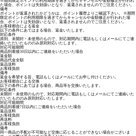
※期間限定ポイントの利用期限を過ぎてからキャンセルや金額修正が行われ
た場合、ポイントは失効扱いとなり、返還されませんのでご注意ください。
備考
ポイントが返還されたかどうかは、ポイント履歴よりご確認下さい。 ※期間
限定ポイントの利用期限を過ぎてからキャンセルや金額修正が行われた場
合、ポイントは失効扱いとなり、返還されませんのでご注意ください。
お客様都合による返金
以下の条件にあてはまる場合、返金いたします。
対応条件
原則、未開封・未使用のもので、対応期間内に電話もしくはメールにてご連
絡いただいたもののみ原則対応いたします。
対応可能期間
商品到着後30日以内にご連絡をいただいた場合
返金額
商品代金全額
返品送料
お客様負担
備考
返金を希望する旨、電話もしくはメールにてお申し付けください。
お客様都合による交換
以下の条件にあてはまる場合、商品等を交換いたします。
対応条件
未開封・未使用のもので、対応期間内に電話もしくはメールにてご連絡いた
だいたもののみ原則対応いたします。
対応可能期間
商品到着後7日以内にご連絡をいただいた場合
返品送料
お客様負担
再送料
お客様負担
備考
同一商品の手配が不可能など交換に応じることができない場合がございま