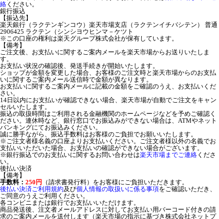
絡
ください。
銀行振込
【振込先】
楽天銀行（ラクテンギンコウ）楽天市場支店（ラクテンイチバシテン） 普通
2906425 ラクテン（シンシヨウヒンマ－ケツト
※この口座の権利は楽天グループ株式会社が保有しています。
【備考】
ご注文後、お支払いに関するご案内メールを楽天市場からお送りいたしま
す。
お支払い状況の確認後、発送手続きが開始いたします。
ショップが金額を変更した場合、お客様のご注文時と楽天市場からのお支払
いに関するご案内メール送信時で金額が異なります。
お支払いに関するご案内メールに記載の金額をご確認のうえ、お支払いくだ
さい。
14日以内にお支払いが確認できない場合、楽天市場が自動でご注文をキャン
セルいたします。
振込の取扱時間はご利用される金融機関のホームページなどを予めご確認く
ださい。連休時など、銀行窓口でお振込みができない場合は、ATMやネット
バンキングにてお振込みください。
誠に勝手ながら、振込手数料はお客様のご負担でお願いいたします。
※ご注文者様名義の口座よりお支払いください。ご注文者様以外の名義でお
支払いいただいた場合、お支払いの確認ができない場合がございます。
※銀行振込でのお支払いに関するお問い合わせは
楽天市場までご連絡
くださ
い。
後払い決済
【備考】
手数料：
250円
（請求書発行料）をお客様にご負担いただきます。
後払い決済ご利用規約
及び
個人情報の取扱いに係る事項
をご確認いただき、
ご同意のうえご利用ください。
各コンビニまたは銀行でお支払いいただけます。
商品発送後、注文者メールアドレスに対してお支払い用バーコード付きの請
求のご案内メールを送付します（楽天市場の指示に基づき株式会社ネットプ