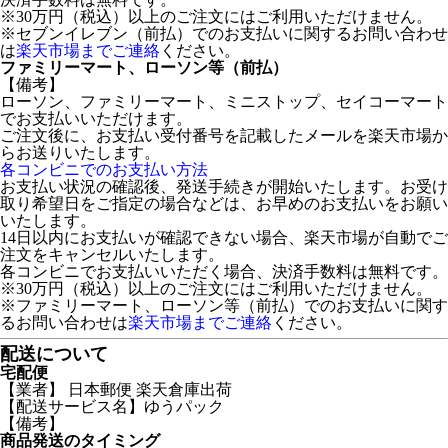
※30万円（税込）以上のご注文にはご利用いただけません。
※セブンイレブン（前払）でのお支払いに関するお問い合わせ
は
楽天市場までご連絡
ください。
ファミリーマート、ローソン等（前払）
【備考】
ローソン、ファミリーマート、ミニストップ、セイコーマート
でお支払いいただけます。
ご注文後に、お支払い受付番号を記載したメールを楽天市場か
らお送りいたします。
各コンビニでのお支払い方法
お支払い状況の確認後、発送手続きが開始いたします。お受け
取り希望日をご指定の場合などは、お早めのお支払いをお願い
いたします。
14日以内にお支払いが確認できない場合、楽天市場が自動でご
注文をキャンセルいたします。
各コンビニでお支払いいただく場合、決済手数料は無料です。
※30万円（税込）以上のご注文にはご利用いただけません。
※ファミリーマート、ローソン等（前払）でのお支払いに関す
るお問い合わせは
楽天市場までご連絡
ください。
配送について
宅配便
【業者】 日本郵便 楽天倉庫出荷
【配送サービス名】ゆうパック
【備考】
商品発送のタイミング