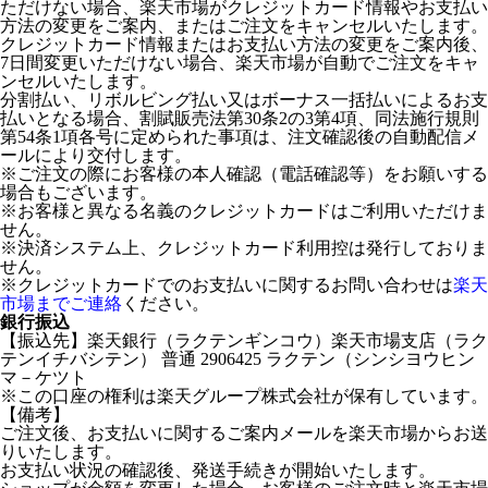
ただけない場合、楽天市場がクレジットカード情報やお支払い
方法の変更をご案内、またはご注文をキャンセルいたします。
クレジットカード情報またはお支払い方法の変更をご案内後、
7日間変更いただけない場合、楽天市場が自動でご注文をキャ
ンセルいたします。
分割払い、リボルビング払い又はボーナス一括払いによるお支
払いとなる場合、割賦販売法第30条2の3第4項、同法施行規則
第54条1項各号に定められた事項は、注文確認後の自動配信メ
ールにより交付します。
※ご注文の際にお客様の本人確認（電話確認等）をお願いする
場合もございます。
※お客様と異なる名義のクレジットカードはご利用いただけま
せん。
※決済システム上、クレジットカード利用控は発行しておりま
せん。
※クレジットカードでのお支払いに関するお問い合わせは
楽天
市場までご連絡
ください。
銀行振込
【振込先】楽天銀行（ラクテンギンコウ）楽天市場支店（ラク
テンイチバシテン） 普通 2906425 ラクテン（シンシヨウヒン
マ－ケツト
※この口座の権利は楽天グループ株式会社が保有しています。
【備考】
ご注文後、お支払いに関するご案内メールを楽天市場からお送
りいたします。
お支払い状況の確認後、発送手続きが開始いたします。