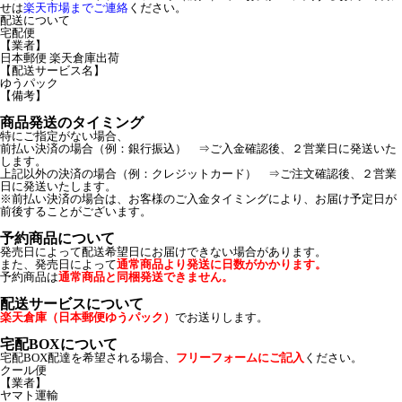
せは
楽天市場までご連絡
ください。
配送について
宅配便
【業者】
日本郵便 楽天倉庫出荷
【配送サービス名】
ゆうパック
【備考】
商品発送のタイミング
特にご指定がない場合、
前払い決済の場合（例：銀行振込） ⇒ご入金確認後、２営業日に発送いた
します。
上記以外の決済の場合（例：クレジットカード） ⇒ご注文確認後、２営業
日に発送いたします。
※前払い決済の場合は、お客様のご入金タイミングにより、お届け予定日が
前後することがございます。
予約商品について
発売日によって配送希望日にお届けできない場合があります。
また、発売日によって
通常商品より発送に日数がかかります。
予約商品は
通常商品と同梱発送できません。
配送サービスについて
楽天倉庫（日本郵便ゆうパック）
でお送りします。
宅配BOXについて
宅配BOX配達を希望される場合、
フリーフォームにご記入
ください。
クール便
【業者】
ヤマト運輸