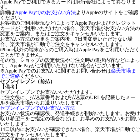
Apple Payでご利用できるカードは発行会社によって異なりま
す。
詳細は
Apple Payでのお支払い方法
よりAppleのサイトをご確認
ください。
お客様のご利用状況などによってApple Payおよびクレジット
カードがご利用いただけない場合、楽天市場がお支払い方法の
変更をご案内、またはご注文をキャンセルいたします。
お支払い方法の変更をご案内後、7日間変更いただけない場
合、楽天市場が自動でご注文をキャンセルいたします。
iPhone以外の端末からのご購入時はApple Payをご利用いただく
ことができません。
その他、ショップの設定状況やご注文時の選択内容などによっ
て、Apple Payがご利用いただけない場合がございます。
※Apple Payでのお支払いに関するお問い合わせは
楽天市場ま
でご連絡
ください。
セブンイレブン（前払）
【備考】
セブンイレブンでお支払いいただけます。
ご注文後に、払込票番号および払込票のURLを記載したメー
ルを楽天市場からお送りいたします。
セブンイレブンでのお支払い方法
お支払い状況の確認後、発送手続きが開始いたします。お受け
取り希望日をご指定の場合などは、お早めのお支払いをお願い
いたします。
14日以内にお支払いが確認できない場合、楽天市場が自動でご
注文をキャンセルいたします。
決済手数料は無料です。