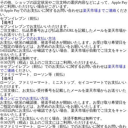
その他、ショップの設定状況やご注文時の選択内容などによって、Apple Pay
がご利用いただけない場合がございます。
※Apple Payでのお支払いに関するお問い合わせは
楽天市場までご連絡
くださ
い。
セブンイレブン（前払）
【備考】
セブンイレブンでお支払いいただけます。
ご注文後に、払込票番号および払込票のURLを記載したメールを楽天市場か
らお送りいたします。
セブンイレブンでのお支払い方法
お支払い状況の確認後、発送手続きが開始いたします。お受け取り希望日を
ご指定の場合などは、お早めのお支払いをお願いいたします。
14日以内にお支払いが確認できない場合、楽天市場が自動でご注文をキャン
セルいたします。
決済手数料は無料です。
※30万円（税込）以上のご注文にはご利用いただけません。
※セブンイレブン（前払）でのお支払いに関するお問い合わせは
楽天市場ま
でご連絡
ください。
ファミリーマート、ローソン等（前払）
【備考】
ローソン、ファミリーマート、ミニストップ、セイコーマートでお支払いい
ただけます。
ご注文後に、お支払い受付番号を記載したメールを楽天市場からお送りいた
します。
各コンビニでのお支払い方法
お支払い状況の確認後、発送手続きが開始いたします。お受け取り希望日を
ご指定の場合などは、お早めのお支払いをお願いいたします。
14日以内にお支払いが確認できない場合、楽天市場が自動でご注文をキャン
セルいたします。
各コンビニでお支払いいただく場合、決済手数料は無料です。
※30万円（税込）以上のご注文にはご利用いただけません。
※ファミリーマート、ローソン等（前払）でのお支払いに関するお問い合わ