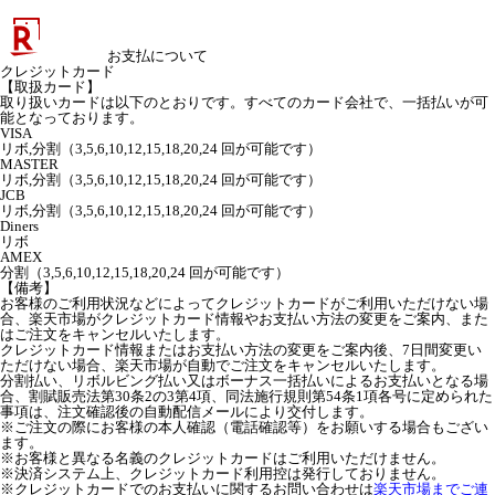
お支払について
クレジットカード
【取扱カード】
取り扱いカードは以下のとおりです。すべてのカード会社で、一括払いが可
能となっております。
VISA
リボ,分割（3,5,6,10,12,15,18,20,24 回が可能です）
MASTER
リボ,分割（3,5,6,10,12,15,18,20,24 回が可能です）
JCB
リボ,分割（3,5,6,10,12,15,18,20,24 回が可能です）
Diners
リボ
AMEX
分割（3,5,6,10,12,15,18,20,24 回が可能です）
【備考】
お客様のご利用状況などによってクレジットカードがご利用いただけない場
合、楽天市場がクレジットカード情報やお支払い方法の変更をご案内、また
はご注文をキャンセルいたします。
クレジットカード情報またはお支払い方法の変更をご案内後、7日間変更い
ただけない場合、楽天市場が自動でご注文をキャンセルいたします。
分割払い、リボルビング払い又はボーナス一括払いによるお支払いとなる場
合、割賦販売法第30条2の3第4項、同法施行規則第54条1項各号に定められた
事項は、注文確認後の自動配信メールにより交付します。
※ご注文の際にお客様の本人確認（電話確認等）をお願いする場合もござい
ます。
※お客様と異なる名義のクレジットカードはご利用いただけません。
※決済システム上、クレジットカード利用控は発行しておりません。
※クレジットカードでのお支払いに関するお問い合わせは
楽天市場までご連