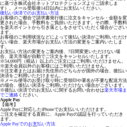
に基づき株式会社ネットプロテクションズよりご請求しま
す）。メール受取後14日以内にお支払いください。
後払い決済でのお支払い方法
お客様のご都合で請求書発行後に注文をキャンセル・金額を変
更された場合、手数料をご負担いただきます。その際、手数料
を楽天ポイントから引き落としをさせていただく場合がござい
ます。
お客様のご利用状況などによって後払い決済がご利用いただけ
ない場合、楽天市場がお支払い方法の変更をご案内いたしま
す。
お支払い方法の変更をご案内後、7日間変更いただけない場
合、楽天市場が自動でご注文をキャンセルいたします。
※54,000円（税込）以上のご注文にはご利用いただけません。
※楽天会員以外のお客様にはご利用いただけません。
※注文者またはお届け先住所のどちらかが国外の場合、後払い
決済をご利用いただけません。
※メール便等のお受け取り時に受領印や署名が不要な配送方法
の場合、後払い決済をご利用いただけない場合がございます。
※後払い決済でのお支払いに関するお問い合わせは
楽天市場ま
でご連絡
ください。
Apple Pay
【備考】
Apple Payに対応したiPhoneでお支払いいただけます。
ご注文を確定する直前に、Apple Payの認証を行っていただき
ます。
Apple Payでのお支払い方法