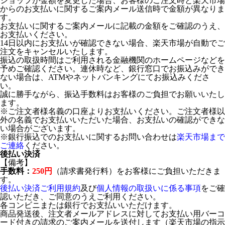
ショップが金額を変更した場合、お客様のご注文時と楽天市場
からのお支払いに関するご案内メール送信時で金額が異なりま
す。
お支払いに関するご案内メールに記載の金額をご確認のうえ、
お支払いください。
14日以内にお支払いが確認できない場合、楽天市場が自動でご
注文をキャンセルいたします。
振込の取扱時間はご利用される金融機関のホームページなどを
予めご確認ください。連休時など、銀行窓口でお振込みができ
ない場合は、ATMやネットバンキングにてお振込みくださ
い。
誠に勝手ながら、振込手数料はお客様のご負担でお願いいたし
ます。
※ご注文者様名義の口座よりお支払いください。ご注文者様以
外の名義でお支払いいただいた場合、お支払いの確認ができな
い場合がございます。
※銀行振込でのお支払いに関するお問い合わせは
楽天市場まで
ご連絡
ください。
後払い決済
【備考】
手数料：
250円
（請求書発行料）をお客様にご負担いただきま
す。
後払い決済ご利用規約
及び
個人情報の取扱いに係る事項
をご確
認いただき、ご同意のうえご利用ください。
各コンビニまたは銀行でお支払いいただけます。
商品発送後、注文者メールアドレスに対してお支払い用バーコ
ード付きの請求のご案内メールを送付します（楽天市場の指示