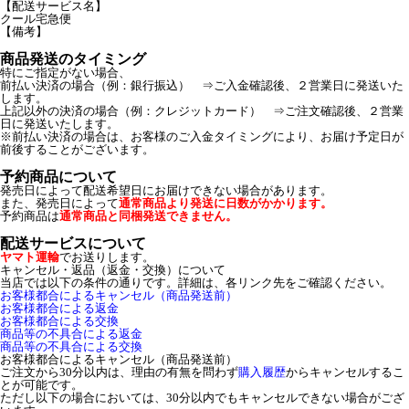
【配送サービス名】
クール宅急便
【備考】
商品発送のタイミング
特にご指定がない場合、
前払い決済の場合（例：銀行振込） ⇒ご入金確認後、２営業日に発送いた
します。
上記以外の決済の場合（例：クレジットカード） ⇒ご注文確認後、２営業
日に発送いたします。
※前払い決済の場合は、お客様のご入金タイミングにより、お届け予定日が
前後することがございます。
予約商品について
発売日によって配送希望日にお届けできない場合があります。
また、発売日によって
通常商品より発送に日数がかかります。
予約商品は
通常商品と同梱発送できません。
配送サービスについて
ヤマト運輸
でお送りします。
キャンセル・返品（返金・交換）について
当店では以下の条件の通りです。詳細は、各リンク先をご確認ください。
お客様都合によるキャンセル（商品発送前）
お客様都合による返金
お客様都合による交換
商品等の不具合による返金
商品等の不具合による交換
お客様都合によるキャンセル（商品発送前）
ご注文から30分以内は、理由の有無を問わず
購入履歴
からキャンセルするこ
とが可能です。
ただし以下の場合においては、30分以内でもキャンセルできない場合がござ