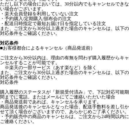
ただし以下の場合においては、30分以内でもキャンセルできな
い場合がございます。
・楽天会員登録を利用していない注文
・予約購入/定期購入/頒布会の注文
・配送日時指定で最短お届け日を指定している注文
また、ご注文から30分以上過ぎた場合のキャンセルは、以下の
対応条件をご確認ください。
対応条件
■お客様都合によるキャンセル（商品発送前）
ご注文から30分以内は、理由の有無を問わず購入履歴からキャ
ンセルすることが可能です。
※楽天の一部サービス（あす楽など）を除く
また、ご注文から30分以上過ぎた場合のキャンセルは、以下の
対応条件をご確認ください。
対応条件
購入履歴のステータスが「新規受付済み」で、下記対応可能期
間までに電話、またはメールにてご連絡いただいた場合
・商品発送前であれば、キャンセルを承ります。
商品発送後のキャンセルとなった場合、配送手数料を差し引か
せて頂く場合がございますので、あらかじめご了承ください。
・予約販売中の商品のキャンセルは、ご注文から24時間以内に
ご連絡ください。