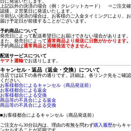
日に発送いたします。
上記以外の決済の場合（例：クレジットカード） ⇒ご注文確
認後、２営業日に発送いたします。
※前払い決済の場合は、お客様のご入金タイミングにより、お
届け予定日が前後することがございます。
予約商品について
発売日によって配送希望日にお届けできない場合があります。
また、発売日によって
通常商品より発送に日数がかかります。
予約商品は
通常商品と同梱発送できません。
配送サービスについて
ヤマト運輸
でお送りします。
キャンセル・返品（返金・交換）について
当店では以下の条件の通りです。詳細は、各リンク先をご確認
ください。
お客様都合によるキャンセル（商品発送前）
お客様都合による返金
お客様都合による交換
商品等の不具合による返金
商品等の不具合による交換
■
お客様都合によるキャンセル（商品発送前）
ご注文から30分以内は、理由の有無を問わず
購入履歴
からキャ
ンセルすることが可能です。