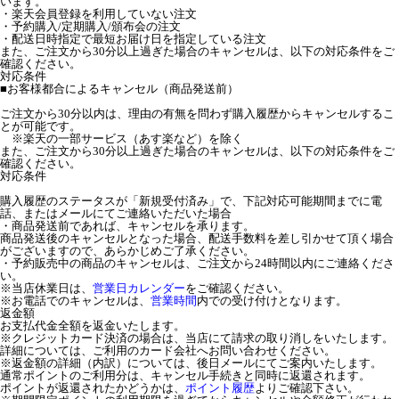
います。
・楽天会員登録を利用していない注文
・予約購入/定期購入/頒布会の注文
・配送日時指定で最短お届け日を指定している注文
また、ご注文から30分以上過ぎた場合のキャンセルは、以下の対応条件をご
確認ください。
対応条件
■お客様都合によるキャンセル（商品発送前）
ご注文から30分以内は、理由の有無を問わず購入履歴からキャンセルするこ
とが可能です。
※楽天の一部サービス（あす楽など）を除く
また、ご注文から30分以上過ぎた場合のキャンセルは、以下の対応条件をご
確認ください。
対応条件
購入履歴のステータスが「新規受付済み」で、下記対応可能期間までに電
話、またはメールにてご連絡いただいた場合
・商品発送前であれば、キャンセルを承ります。
商品発送後のキャンセルとなった場合、配送手数料を差し引かせて頂く場合
がございますので、あらかじめご了承ください。
・予約販売中の商品のキャンセルは、ご注文から24時間以内にご連絡くださ
い。
※当店休業日は、
営業日カレンダー
をご確認ください。
※お電話でのキャンセルは、
営業時間
内での受け付けとなります。
返金額
お支払代金全額を返金いたします。
※クレジットカード決済の場合は、当店にて請求の取り消しをいたします。
詳細については、ご利用のカード会社へお問い合わせください。
※返金額の詳細（内訳）については、後日メールにてご案内いたします。
通常ポイントのご利用分は、キャンセル手続きと同時に返還されます。
ポイントが返還されたかどうかは、
ポイント履歴
よりご確認下さい。