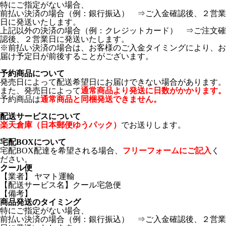
特にご指定がない場合、
前払い決済の場合（例：銀行振込） ⇒ご入金確認後、２営業
日に発送いたします。
上記以外の決済の場合（例：クレジットカード） ⇒ご注文確
認後、２営業日に発送いたします。
※前払い決済の場合は、お客様のご入金タイミングにより、お
届け予定日が前後することがございます。
予約商品について
発売日によって配送希望日にお届けできない場合があります。
また、発売日によって
通常商品より発送に日数がかかります。
予約商品は
通常商品と同梱発送できません。
配送サービスについて
楽天倉庫（日本郵便ゆうパック）
でお送りします。
宅配BOXについて
宅配BOX配達を希望される場合、
フリーフォームにご記入
く
ださい。
クール便
【業者】 ヤマト運輸
【配送サービス名】クール宅急便
【備考】
商品発送のタイミング
特にご指定がない場合、
前払い決済の場合（例：銀行振込） ⇒ご入金確認後、２営業