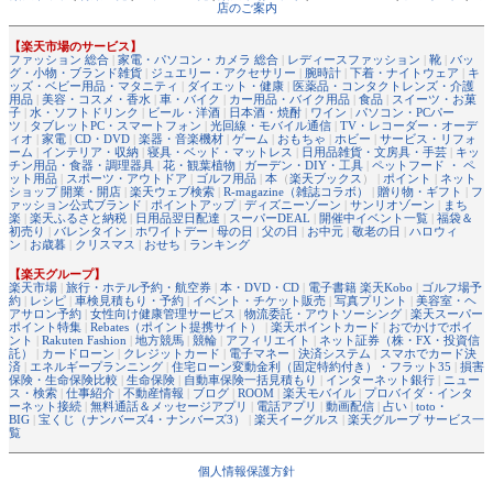
店のご案内
【楽天市場のサービス】
ファッション 総合
|
家電・パソコン・カメラ 総合
|
レディースファッション
|
靴
|
バッ
グ・小物・ブランド雑貨
|
ジュエリー・アクセサリー
|
腕時計
|
下着・ナイトウェア
|
キ
ッズ・ベビー用品・マタニティ
|
ダイエット・健康
|
医薬品・コンタクトレンズ・介護
用品
|
美容・コスメ・香水
|
車・バイク
|
カー用品・バイク用品
|
食品
|
スイーツ・お菓
子
|
水・ソフトドリンク
|
ビール・洋酒
|
日本酒・焼酎
|
ワイン
|
パソコン・PCパー
ツ
|
タブレットPC・スマートフォン
|
光回線・モバイル通信
|
TV・レコーダー・オーデ
ィオ
|
家電
|
CD・DVD
|
楽器・音楽機材
|
ゲーム
|
おもちゃ
|
ホビー
|
サービス・リフォ
ーム
|
インテリア・収納
|
寝具・ベッド・マットレス
|
日用品雑貨・文房具・手芸
|
キッ
チン用品・食器・調理器具
|
花・観葉植物
|
ガーデン・DIY・工具
|
ペットフード ・ ペ
ット用品
|
スポーツ・アウトドア
|
ゴルフ用品
|
本
（
楽天ブックス
） |
ポイント
|
ネット
ショップ 開業・開店
|
楽天ウェブ検索
|
R-magazine（雑誌コラボ）
|
贈り物・ギフト
|
フ
ァッション公式ブランド
|
ポイントアップ
|
ディズニーゾーン
|
サンリオゾーン
|
まち
楽
|
楽天ふるさと納税
|
日用品翌日配達
|
スーパーDEAL
|
開催中イベント一覧
|
福袋＆
初売り
|
バレンタイン
|
ホワイトデー
|
母の日
|
父の日
|
お中元
|
敬老の日
|
ハロウィ
ン
|
お歳暮
|
クリスマス
|
おせち
|
ランキング
【楽天グループ】
楽天市場
|
旅行・ホテル予約・航空券
|
本・DVD・CD
|
電子書籍 楽天Kobo
|
ゴルフ場予
約
|
レシピ
|
車検見積もり・予約
|
イベント・チケット販売
|
写真プリント
|
美容室・ヘ
アサロン予約
|
女性向け健康管理サービス
|
物流委託・アウトソーシング
|
楽天スーパー
ポイント特集
|
Rebates（ポイント提携サイト）
|
楽天ポイントカード
|
おでかけでポイ
ント
|
Rakuten Fashion
|
地方競馬
|
競輪
|
アフィリエイト
|
ネット証券（株・FX・投資信
託）
|
カードローン
|
クレジットカード
|
電子マネー
|
決済システム
|
スマホでカード決
済
|
エネルギープランニング
|
住宅ローン変動金利（固定特約付き）・フラット35
|
損害
保険・生命保険比較
|
生命保険
|
自動車保険一括見積もり
|
インターネット銀行
|
ニュー
ス・検索
|
仕事紹介
|
不動産情報
|
ブログ
|
ROOM
|
楽天モバイル
|
プロバイダ・インタ
ーネット接続
|
無料通話＆メッセージアプリ
|
電話アプリ
|
動画配信
|
占い
|
toto・
BIG
|
宝くじ（ナンバーズ4・ナンバーズ3）
|
楽天イーグルス
|
楽天グループ サービス一
覧
個人情報保護方針