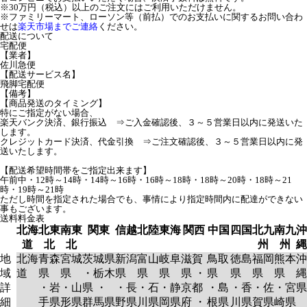
※30万円（税込）以上のご注文にはご利用いただけません。
※ファミリーマート、ローソン等（前払）でのお支払いに関するお問い合わ
せは
楽天市場までご連絡
ください。
配送について
宅配便
【業者】
佐川急便
【配送サービス名】
飛脚宅配便
【備考】
【商品発送のタイミング】
特にご指定がない場合、
楽天バンク決済、銀行振込 ⇒ご入金確認後、３～５営業日以内に発送いた
します。
クレジットカード決済、代金引換 ⇒ご注文確認後、３～５営業日以内に発
送いたします。
【配送希望時間帯をご指定出来ます】
午前中・12時～14時・14時～16時・16時～18時・18時～20時・18時～21
時・19時～21時
ただし時間を指定された場合でも、事情により指定時間内に配達ができない
事もございます。
送料料金表
北海
北東
南東
関東
信越
北陸
東海
関西
中国
四国
北九
南九
沖
道
北
北
州
州
縄
地
北海
青森
宮城
茨城県
新潟
富山
岐阜
滋賀
鳥取
徳島
福岡
熊本
沖
域
道
県
県
・栃木
県
県
県
県 ・
県
県
県
県
縄
詳
・岩
・山
県 ・
・長
・石
・静
京都
・島
・香
・佐
・宮
県
細
手県
形県
群馬県
野県
川県
岡県
府 ・
根県
川県
賀県
崎県