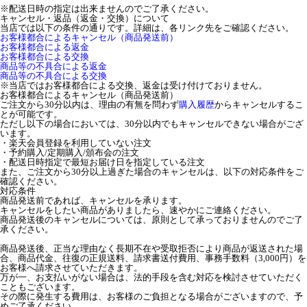
※配送日時の指定は出来ませんのでご了承ください。
キャンセル・返品（返金・交換）について
当店では以下の条件の通りです。詳細は、各リンク先をご確認ください。
お客様都合によるキャンセル（商品発送前）
お客様都合による返金
お客様都合による交換
商品等の不具合による返金
商品等の不具合による交換
※当店ではお客様都合による交換、返金は受け付けておりません。
お客様都合によるキャンセル（商品発送前）
ご注文から30分以内は、理由の有無を問わず
購入履歴
からキャンセルするこ
とが可能です。
ただし以下の場合においては、30分以内でもキャンセルできない場合がござ
います。
・楽天会員登録を利用していない注文
・予約購入/定期購入/頒布会の注文
・配送日時指定で最短お届け日を指定している注文
また、ご注文から30分以上過ぎた場合のキャンセルは、以下の対応条件をご
確認ください。
対応条件
商品発送前であれば、キャンセルを承ります。
キャンセルをしたい商品がありましたら、速やかにご連絡ください。
商品発送後のキャンセルについては、原則として承っておりませんのでご了
承ください。
商品発送後、正当な理由なく長期不在や受取拒否により商品が返送された場
合、商品代金、往復の正規送料、請求書送付費用、事務手数料（3,000円）を
お客様へ請求させていただきます。
万が一、お支払いがない場合は、法的手段を含む対応を検討させていただく
こともございます。
その際に発生する費用は、お客様のご負担となる場合がございますので、予
めご了承ください。