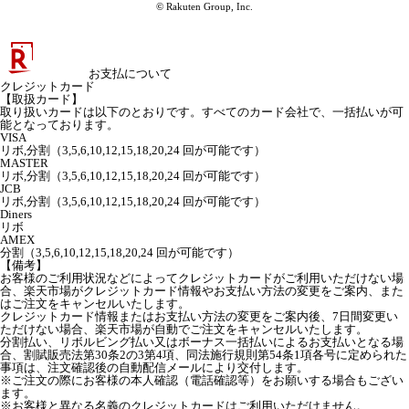
© Rakuten Group, Inc.
お支払について
クレジットカード
【取扱カード】
取り扱いカードは以下のとおりです。すべてのカード会社で、一括払いが可
能となっております。
VISA
リボ,分割（3,5,6,10,12,15,18,20,24 回が可能です）
MASTER
リボ,分割（3,5,6,10,12,15,18,20,24 回が可能です）
JCB
リボ,分割（3,5,6,10,12,15,18,20,24 回が可能です）
Diners
リボ
AMEX
分割（3,5,6,10,12,15,18,20,24 回が可能です）
【備考】
お客様のご利用状況などによってクレジットカードがご利用いただけない場
合、楽天市場がクレジットカード情報やお支払い方法の変更をご案内、また
はご注文をキャンセルいたします。
クレジットカード情報またはお支払い方法の変更をご案内後、7日間変更い
ただけない場合、楽天市場が自動でご注文をキャンセルいたします。
分割払い、リボルビング払い又はボーナス一括払いによるお支払いとなる場
合、割賦販売法第30条2の3第4項、同法施行規則第54条1項各号に定められた
事項は、注文確認後の自動配信メールにより交付します。
※ご注文の際にお客様の本人確認（電話確認等）をお願いする場合もござい
ます。
※お客様と異なる名義のクレジットカードはご利用いただけません。