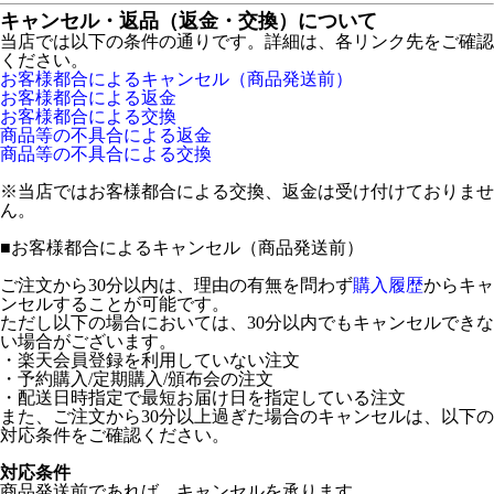
キャンセル・返品（返金・交換）について
当店では以下の条件の通りです。詳細は、各リンク先をご確認
ください。
お客様都合によるキャンセル（商品発送前）
お客様都合による返金
お客様都合による交換
商品等の不具合による返金
商品等の不具合による交換
※当店ではお客様都合による交換、返金は受け付けておりませ
ん。
■
お客様都合によるキャンセル（商品発送前）
ご注文から30分以内は、理由の有無を問わず
購入履歴
からキャ
ンセルすることが可能です。
ただし以下の場合においては、30分以内でもキャンセルできな
い場合がございます。
・楽天会員登録を利用していない注文
・予約購入/定期購入/頒布会の注文
・配送日時指定で最短お届け日を指定している注文
また、ご注文から30分以上過ぎた場合のキャンセルは、以下の
対応条件をご確認ください。
対応条件
商品発送前であれば、キャンセルを承ります。