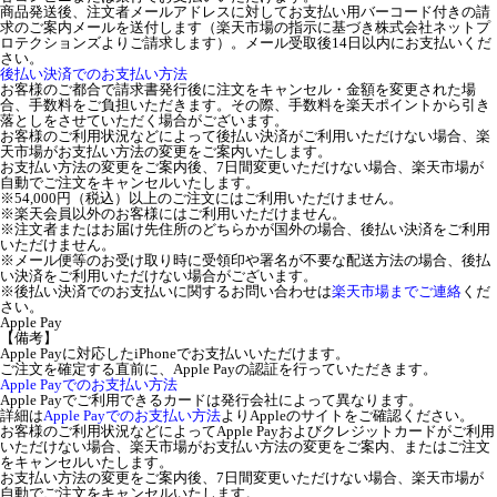
商品発送後、注文者メールアドレスに対してお支払い用バーコード付きの請
求のご案内メールを送付します（楽天市場の指示に基づき株式会社ネットプ
ロテクションズよりご請求します）。メール受取後14日以内にお支払いくだ
さい。
後払い決済でのお支払い方法
お客様のご都合で請求書発行後に注文をキャンセル・金額を変更された場
合、手数料をご負担いただきます。その際、手数料を楽天ポイントから引き
落としをさせていただく場合がございます。
お客様のご利用状況などによって後払い決済がご利用いただけない場合、楽
天市場がお支払い方法の変更をご案内いたします。
お支払い方法の変更をご案内後、7日間変更いただけない場合、楽天市場が
自動でご注文をキャンセルいたします。
※54,000円（税込）以上のご注文にはご利用いただけません。
※楽天会員以外のお客様にはご利用いただけません。
※注文者またはお届け先住所のどちらかが国外の場合、後払い決済をご利用
いただけません。
※メール便等のお受け取り時に受領印や署名が不要な配送方法の場合、後払
い決済をご利用いただけない場合がございます。
※後払い決済でのお支払いに関するお問い合わせは
楽天市場までご連絡
くだ
さい。
Apple Pay
【備考】
Apple Payに対応したiPhoneでお支払いいただけます。
ご注文を確定する直前に、Apple Payの認証を行っていただきます。
Apple Payでのお支払い方法
Apple Payでご利用できるカードは発行会社によって異なります。
詳細は
Apple Payでのお支払い方法
よりAppleのサイトをご確認ください。
お客様のご利用状況などによってApple Payおよびクレジットカードがご利用
いただけない場合、楽天市場がお支払い方法の変更をご案内、またはご注文
をキャンセルいたします。
お支払い方法の変更をご案内後、7日間変更いただけない場合、楽天市場が
自動でご注文をキャンセルいたします。