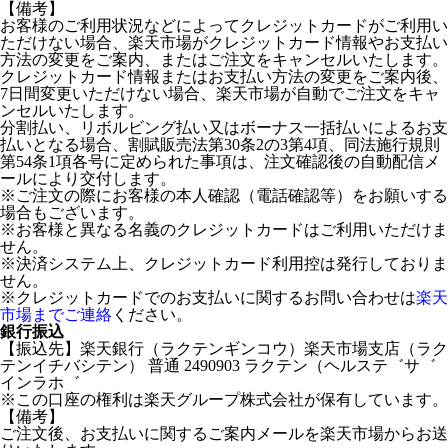
【備考】
お客様のご利用状況などによってクレジットカードがご利用い
ただけない場合、楽天市場がクレジットカード情報やお支払い
方法の変更をご案内、またはご注文をキャンセルいたします。
クレジットカード情報またはお支払い方法の変更をご案内後、
7日間変更いただけない場合、楽天市場が自動でご注文をキャ
ンセルいたします。
分割払い、リボルビング払い又はボーナス一括払いによるお支
払いとなる場合、割賦販売法第30条2の3第4項、同法施行規則
第54条1項各号に定められた事項は、注文確認後の自動配信メ
ールにより交付します。
※ご注文の際にお客様の本人確認（電話確認等）をお願いする
場合もございます。
※お客様と異なる名義のクレジットカードはご利用いただけま
せん。
※決済システム上、クレジットカード利用控は発行しておりま
せん。
※クレジットカードでのお支払いに関するお問い合わせは
楽天
市場までご連絡
ください。
銀行振込
【振込先】楽天銀行（ラクテンギンコウ）楽天市場支店（ラク
テンイチバシテン） 普通 2490903 ラクテン（ヘルステ゛サ゛
インラホ゛
※この口座の権利は楽天グループ株式会社が保有しています。
【備考】
ご注文後、お支払いに関するご案内メールを楽天市場からお送