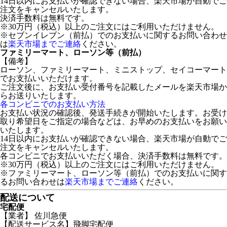
14日以内にお支払いが確認できない場合、楽天市場が自動でご
注文をキャンセルいたします。
決済手数料は無料です。
※30万円（税込）以上のご注文にはご利用いただけません。
※セブンイレブン（前払）でのお支払いに関するお問い合わせ
は
楽天市場までご連絡
ください。
ファミリーマート、ローソン等（前払）
【備考】
ローソン、ファミリーマート、ミニストップ、セイコーマート
でお支払いいただけます。
ご注文後に、お支払い受付番号を記載したメールを楽天市場か
らお送りいたします。
各コンビニでのお支払い方法
お支払い状況の確認後、発送手続きが開始いたします。お受け
取り希望日をご指定の場合などは、お早めのお支払いをお願い
いたします。
14日以内にお支払いが確認できない場合、楽天市場が自動でご
注文をキャンセルいたします。
各コンビニでお支払いいただく場合、決済手数料は無料です。
※30万円（税込）以上のご注文にはご利用いただけません。
※ファミリーマート、ローソン等（前払）でのお支払いに関す
るお問い合わせは
楽天市場までご連絡
ください。
配送について
宅配便
【業者】 佐川急便
【配送サービス名】飛脚宅配便