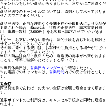
キャンセルをしたい商品がありましたら、速やかにご連絡くだ
さい。
商品発送後のキャンセルについては、原則として承っておりま
せんのでご了承ください。
商品発送後、正当な理由なく長期不在や受取拒否により商品が
返送された場合、商品代金、往復の正規送料、請求書送付費
用、事務手数料（3,000円）をお客様へ請求させていただきま
す。
万が一、お支払いがない場合は、法的手段を含む対応を検討さ
せていただくこともございます。
その際に発生する費用は、お客様のご負担となる場合がござい
ますので、予めご了承ください。
当店の商品は食品・飲料のため、返送後の再販が出来かねます
ことを、何卒ご理解いただけますと幸いです。
※当店休業日は、
営業日カレンダー
をご確認ください。
※お電話でのキャンセルは、
営業時間
内での受け付けとなりま
す。
返金額
商品発送前であれば、お支払い金額は全額ご返金させて頂きま
す。
通常ポイントのご利用分は、キャンセル手続きと同時に返還さ
れます。