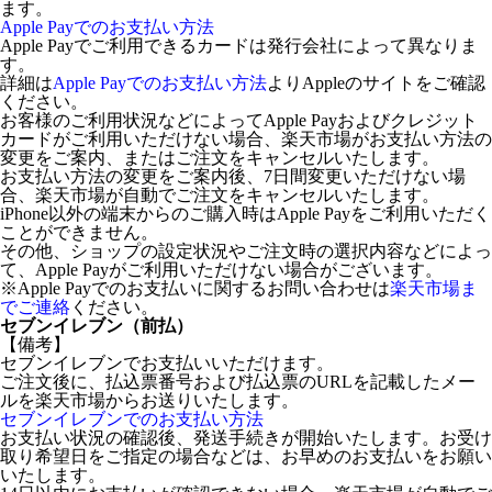
ます。
Apple Payでのお支払い方法
Apple Payでご利用できるカードは発行会社によって異なりま
す。
詳細は
Apple Payでのお支払い方法
よりAppleのサイトをご確認
ください。
お客様のご利用状況などによってApple Payおよびクレジット
カードがご利用いただけない場合、楽天市場がお支払い方法の
変更をご案内、またはご注文をキャンセルいたします。
お支払い方法の変更をご案内後、7日間変更いただけない場
合、楽天市場が自動でご注文をキャンセルいたします。
iPhone以外の端末からのご購入時はApple Payをご利用いただく
ことができません。
その他、ショップの設定状況やご注文時の選択内容などによっ
て、Apple Payがご利用いただけない場合がございます。
※Apple Payでのお支払いに関するお問い合わせは
楽天市場ま
でご連絡
ください。
セブンイレブン（前払）
【備考】
セブンイレブンでお支払いいただけます。
ご注文後に、払込票番号および払込票のURLを記載したメー
ルを楽天市場からお送りいたします。
セブンイレブンでのお支払い方法
お支払い状況の確認後、発送手続きが開始いたします。お受け
取り希望日をご指定の場合などは、お早めのお支払いをお願い
いたします。