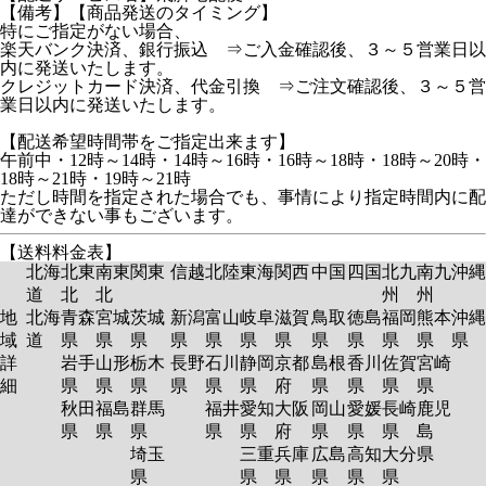
【備考】【商品発送のタイミング】
特にご指定がない場合、
楽天バンク決済、銀行振込 ⇒ご入金確認後、３～５営業日以
内に発送いたします。
クレジットカード決済、代金引換 ⇒ご注文確認後、３～５営
業日以内に発送いたします。
【配送希望時間帯をご指定出来ます】
午前中・12時～14時・14時～16時・16時～18時・18時～20時・
18時～21時・19時～21時
ただし時間を指定された場合でも、事情により指定時間内に配
達ができない事もございます。
【送料料金表】
北海
北東
南東
関東
信越
北陸
東海
関西
中国
四国
北九
南九
沖縄
道
北
北
州
州
地
北海
青森
宮城
茨城
新潟
富山
岐阜
滋賀
鳥取
徳島
福岡
熊本
沖縄
域
道
県
県
県
県
県
県
県
県
県
県
県
県
詳
岩手
山形
栃木
長野
石川
静岡
京都
島根
香川
佐賀
宮崎
細
県
県
県
県
県
県
府
県
県
県
県
秋田
福島
群馬
福井
愛知
大阪
岡山
愛媛
長崎
鹿児
県
県
県
県
県
府
県
県
県
島
埼玉
三重
兵庫
広島
高知
大分
県
県
県
県
県
県
県