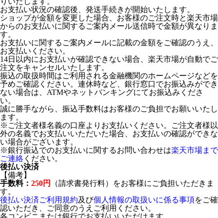
りいたします。
お支払い状況の確認後、発送手続きが開始いたします。
ショップが金額を変更した場合、お客様のご注文時と楽天市場
からのお支払いに関するご案内メール送信時で金額が異なりま
す。
お支払いに関するご案内メールに記載の金額をご確認のうえ、
お支払いください。
14日以内にお支払いが確認できない場合、楽天市場が自動でご
注文をキャンセルいたします。
振込の取扱時間はご利用される金融機関のホームページなどを
予めご確認ください。連休時など、銀行窓口でお振込みができ
ない場合は、ATMやネットバンキングにてお振込みくださ
い。
誠に勝手ながら、振込手数料はお客様のご負担でお願いいたし
ます。
※ご注文者様名義の口座よりお支払いください。ご注文者様以
外の名義でお支払いいただいた場合、お支払いの確認ができな
い場合がございます。
※銀行振込でのお支払いに関するお問い合わせは
楽天市場まで
ご連絡
ください。
後払い決済
【備考】
手数料：
250円
（請求書発行料）をお客様にご負担いただきま
す。
後払い決済ご利用規約
及び
個人情報の取扱いに係る事項
をご確
認いただき、ご同意のうえご利用ください。
各コンビニまたは銀行でお支払いいただけます。