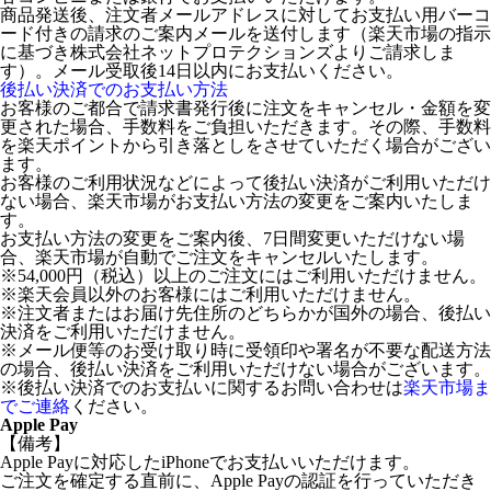
商品発送後、注文者メールアドレスに対してお支払い用バーコ
ード付きの請求のご案内メールを送付します（楽天市場の指示
に基づき株式会社ネットプロテクションズよりご請求しま
す）。メール受取後14日以内にお支払いください。
後払い決済でのお支払い方法
お客様のご都合で請求書発行後に注文をキャンセル・金額を変
更された場合、手数料をご負担いただきます。その際、手数料
を楽天ポイントから引き落としをさせていただく場合がござい
ます。
お客様のご利用状況などによって後払い決済がご利用いただけ
ない場合、楽天市場がお支払い方法の変更をご案内いたしま
す。
お支払い方法の変更をご案内後、7日間変更いただけない場
合、楽天市場が自動でご注文をキャンセルいたします。
※54,000円（税込）以上のご注文にはご利用いただけません。
※楽天会員以外のお客様にはご利用いただけません。
※注文者またはお届け先住所のどちらかが国外の場合、後払い
決済をご利用いただけません。
※メール便等のお受け取り時に受領印や署名が不要な配送方法
の場合、後払い決済をご利用いただけない場合がございます。
※後払い決済でのお支払いに関するお問い合わせは
楽天市場ま
でご連絡
ください。
Apple Pay
【備考】
Apple Payに対応したiPhoneでお支払いいただけます。
ご注文を確定する直前に、Apple Payの認証を行っていただき