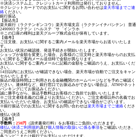
※決済システム上、クレジットカード利用控は発行しておりません。
※クレジットカードでのお支払いに関するお問い合わせは
楽天市場までご連
絡
ください。
銀行振込
【振込先】
楽天銀行（ラクテンギンコウ）楽天市場支店（ラクテンイチバシテン） 普通
2490903 ラクテン（ヘルステ゛サ゛インラホ゛
※この口座の権利は楽天グループ株式会社が保有しています。
【備考】
ご注文後、お支払いに関するご案内メールを楽天市場からお送りいたしま
す。
お支払い状況の確認後、発送手続きが開始いたします。
ショップが金額を変更した場合、お客様のご注文時と楽天市場からのお支払
いに関するご案内メール送信時で金額が異なります。
お支払いに関するご案内メールに記載の金額をご確認のうえ、お支払いくだ
さい。
14日以内にお支払いが確認できない場合、楽天市場が自動でご注文をキャン
セルいたします。
振込の取扱時間はご利用される金融機関のホームページなどを予めご確認く
ださい。連休時など、銀行窓口でお振込みができない場合は、ATMやネット
バンキングにてお振込みください。
誠に勝手ながら、振込手数料はお客様のご負担でお願いいたします。
※ご注文者様名義の口座よりお支払いください。ご注文者様以外の名義でお
支払いいただいた場合、お支払いの確認ができない場合がございます。
※銀行振込でのお支払いに関するお問い合わせは
楽天市場までご連絡
くださ
い。
後払い決済
【備考】
手数料：
250円
（請求書発行料）をお客様にご負担いただきます。
後払い決済ご利用規約
及び
個人情報の取扱いに係る事項
をご確認いただき、
ご同意のうえご利用ください。
各コンビニまたは銀行でお支払いいただけます。