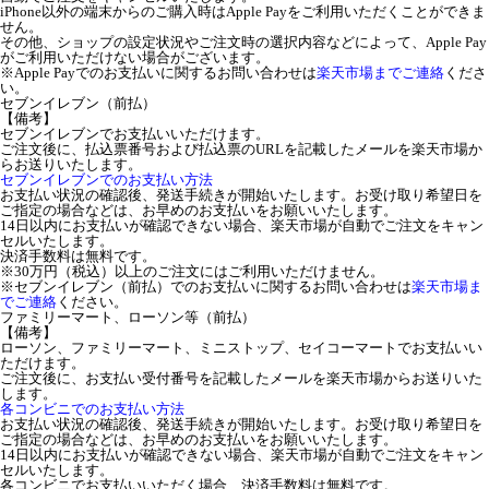
iPhone以外の端末からのご購入時はApple Payをご利用いただくことができま
せん。
その他、ショップの設定状況やご注文時の選択内容などによって、Apple Pay
がご利用いただけない場合がございます。
※Apple Payでのお支払いに関するお問い合わせは
楽天市場までご連絡
くださ
い。
セブンイレブン（前払）
【備考】
セブンイレブンでお支払いいただけます。
ご注文後に、払込票番号および払込票のURLを記載したメールを楽天市場か
らお送りいたします。
セブンイレブンでのお支払い方法
お支払い状況の確認後、発送手続きが開始いたします。お受け取り希望日を
ご指定の場合などは、お早めのお支払いをお願いいたします。
14日以内にお支払いが確認できない場合、楽天市場が自動でご注文をキャン
セルいたします。
決済手数料は無料です。
※30万円（税込）以上のご注文にはご利用いただけません。
※セブンイレブン（前払）でのお支払いに関するお問い合わせは
楽天市場ま
でご連絡
ください。
ファミリーマート、ローソン等（前払）
【備考】
ローソン、ファミリーマート、ミニストップ、セイコーマートでお支払いい
ただけます。
ご注文後に、お支払い受付番号を記載したメールを楽天市場からお送りいた
します。
各コンビニでのお支払い方法
お支払い状況の確認後、発送手続きが開始いたします。お受け取り希望日を
ご指定の場合などは、お早めのお支払いをお願いいたします。
14日以内にお支払いが確認できない場合、楽天市場が自動でご注文をキャン
セルいたします。
各コンビニでお支払いいただく場合、決済手数料は無料です。