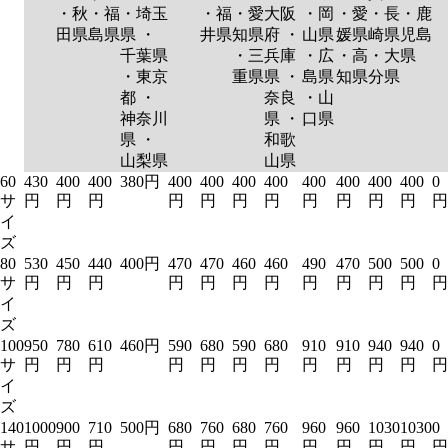
・秋
・福
・埼玉
・福
・愛
大阪
・岡
・愛
・長
・鹿
田県
島県
県 ・
井県
知県
府 ・
山県
媛県
崎県
児島
千葉県
・三
兵庫
・広
・高
・大
県
・東京
重県
県 ・
島県
知県
分県
都 ・
奈良
・山
神奈川
県 ・
口県
県 ・
和歌
山梨県
山県
60
430
400
400
380円
400
400
400
400
400
400
400
400
0
サ
円
円
円
円
円
円
円
円
円
円
円
円
イ
ズ
80
530
450
440
400円
470
470
460
460
490
470
500
500
0
サ
円
円
円
円
円
円
円
円
円
円
円
円
イ
ズ
100
950
780
610
460円
590
680
590
680
910
910
940
940
0
サ
円
円
円
円
円
円
円
円
円
円
円
円
イ
ズ
140
1000
900
710
500円
680
760
680
760
960
960
1030
1030
0
サ
円
円
円
円
円
円
円
円
円
円
円
円