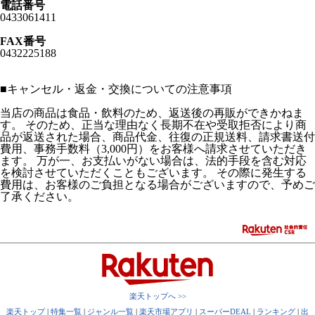
電話番号
0433061411
FAX番号
0432225188
■
キャンセル・返金・交換についての注意事項
当店の商品は食品・飲料のため、返送後の再販ができかねま
す。 そのため、正当な理由なく長期不在や受取拒否により商
品が返送された場合、商品代金、往復の正規送料、請求書送付
費用、事務手数料（3,000円）をお客様へ請求させていただき
ます。 万が一、お支払いがない場合は、法的手段を含む対応
を検討させていただくこともございます。 その際に発生する
費用は、お客様のご負担となる場合がございますので、予めご
了承ください。
楽天トップへ >>
楽天トップ
|
特集一覧
|
ジャンル一覧
|
楽天市場アプリ
|
スーパーDEAL
|
ランキング
|
出