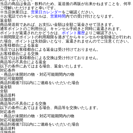
当店の商品は食品・飲料のため、返送後の再販が出来かねますことを、何卒
ご理解いただけますと幸いです。
※当店休業日は、
営業日カレンダー
をご確認ください。
※お電話でのキャンセルは、
営業時間
内での受け付けとなります。
返金額
商品発送前であれば、お支払い金額は全額ご返金させて頂きます。
通常ポイントのご利用分は、キャンセル手続きと同時に返還されます。
ポイントが返還されたかどうかは、
ポイント履歴
よりご確認下さい。
※期間限定ポイントの利用期限を過ぎてからキャンセルや金額修正が行われ
た場合、ポイントは失効扱いとなり、返還されませんのでご注意ください。
お客様都合による返金
当店ではお客様都合による返金は受け付けておりません。
お客様都合による交換
当店ではお客様都合による交換は受け付けておりません。
商品等の不具合による返金
以下の条件にあてはまる場合、返金いたします。
対応条件
・商品が未開封の物 ・対応可能期間内の物
対応可能期間
商品到着後7日以内にご連絡をいただいた場合
返金額
全額
返品送料
店舗負担
商品等の不具合による交換
以下の条件にあてはまる場合、商品等を交換いたします。
対応条件
・商品が未開封の物 ・対応可能期間内の物
対応可能期間
商品到着後7日以内にご連絡をいただいた場合
返品送料
店舗負担