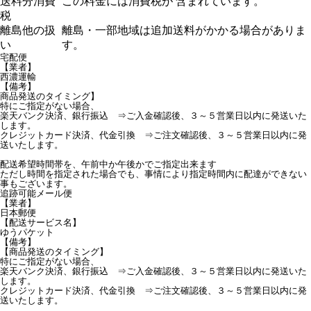
送料分消費
この料金には消費税が 含まれています。
税
離島他の扱
離島・一部地域は追加送料がかかる場合がありま
い
す。
宅配便
【業者】
西濃運輸
【備考】
商品発送のタイミング】
特にご指定がない場合、
楽天バンク決済、銀行振込 ⇒ご入金確認後、３～５営業日以内に発送いた
します。
クレジットカード決済、代金引換 ⇒ご注文確認後、３～５営業日以内に発
送いたします。
配送希望時間帯を、午前中か午後かでご指定出来ます
ただし時間を指定された場合でも、事情により指定時間内に配達ができない
事もございます。
追跡可能メール便
【業者】
日本郵便
【配送サービス名】
ゆうパケット
【備考】
【商品発送のタイミング】
特にご指定がない場合、
楽天バンク決済、銀行振込 ⇒ご入金確認後、３～５営業日以内に発送いた
します。
クレジットカード決済、代金引換 ⇒ご注文確認後、３～５営業日以内に発
送いたします。