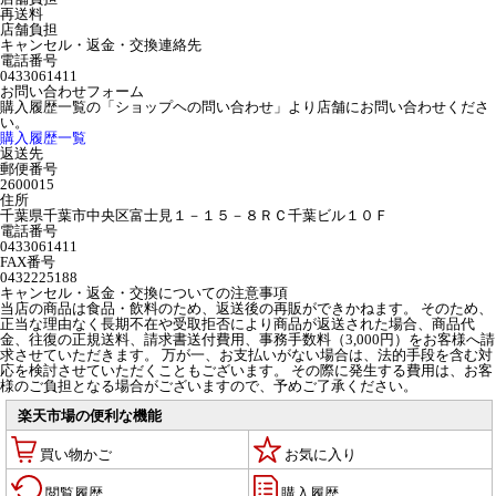
再送料
店舗負担
キャンセル・返金・交換連絡先
電話番号
0433061411
お問い合わせフォーム
購入履歴一覧の「ショップヘの問い合わせ」より店舗にお問い合わせくださ
い。
購入履歴一覧
返送先
郵便番号
2600015
住所
千葉県千葉市中央区富士見１－１５－８ＲＣ千葉ビル１０Ｆ
電話番号
0433061411
FAX番号
0432225188
キャンセル・返金・交換についての注意事項
当店の商品は食品・飲料のため、返送後の再販ができかねます。 そのため、
正当な理由なく長期不在や受取拒否により商品が返送された場合、商品代
金、往復の正規送料、請求書送付費用、事務手数料（3,000円）をお客様へ請
求させていただきます。 万が一、お支払いがない場合は、法的手段を含む対
応を検討させていただくこともございます。 その際に発生する費用は、お客
様のご負担となる場合がございますので、予めご了承ください。
楽天市場の便利な機能
買い物かご
お気に入り
閲覧履歴
購入履歴