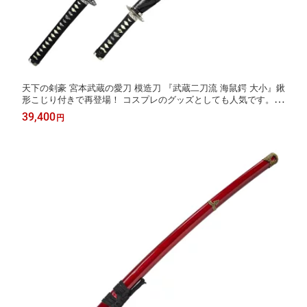
天下の剣豪 宮本武蔵の愛刀 模造刀 『武蔵二刀流 海鼠鍔 大小』鍬
形こじり付きで再登場！ コスプレのグッズとしても人気です。 [
美術刀剣 模造刀 模擬刀 美術刀 日本刀 刀 コスプレ 黒鞘 大刀小刀
39,400
円
セット 観賞用 抜刀 ] 亜鉛合金 クリーニングクロス付