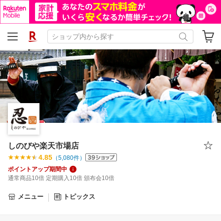
しのびや楽天市場店
4.85
（
5,080
件）
ポイントアップ期間中
通常商品10倍 定期購入10倍 頒布会10倍
メニュー
トピックス