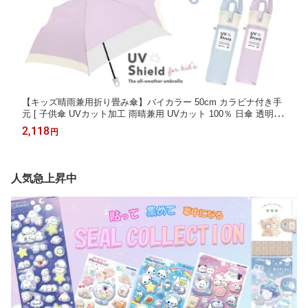
【キッズ晴雨兼用折り畳み傘】バイカラー 50cm カラビナ付き手
元 [ 子供傘 UVカット加工 雨晴兼用 UVカット 100％ 日傘 透明窓
付き 無地 シンプル くすみカラー 無地 かわいい 折畳 折りたたみ
2,118
円
常備傘 置き傘 小学生 中学生] sps
人気急上昇中