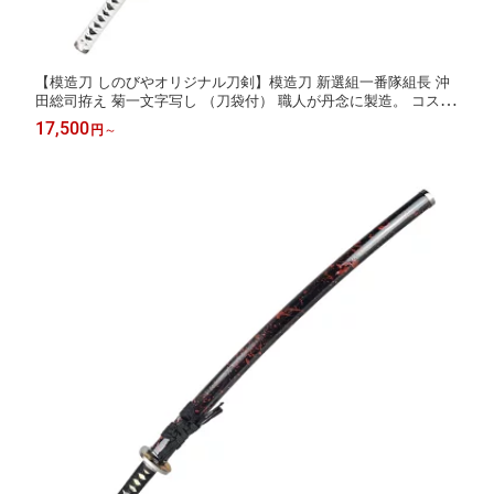
【模造刀 しのびやオリジナル刀剣】模造刀 新選組一番隊組長 沖
田総司拵え 菊一文字写し （刀袋付） 職人が丹念に製造。 コスプ
レのグッズとしても人気です。模造刀 日本刀 抜刀 新撰組 観賞用
17,500
円
～
クリーニングクロス付