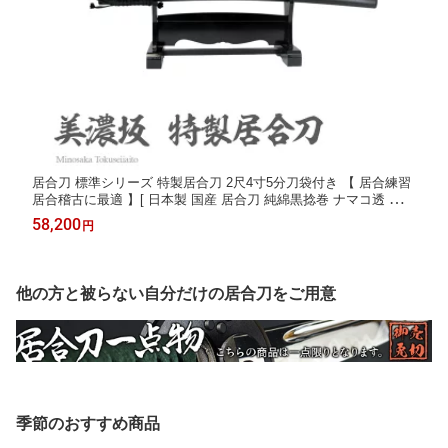
居合刀 標準シリーズ 特製居合刀 2尺4寸5分刀袋付き 【 居合練習
居合稽古に最適 】[ 日本製 国産 居合刀 純綿黒捻巻 ナマコ透 海鼠
龍 直刃仕上げ 居合道 ] クリーニングクロス付
58,200
円
他の方と被らない自分だけの居合刀をご用意
季節のおすすめ商品