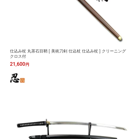
仕込み杖 丸茶石目鞘 [ 美術刀剣 仕込杖 仕込み杖 ] クリーニング
クロス付
21,600
円