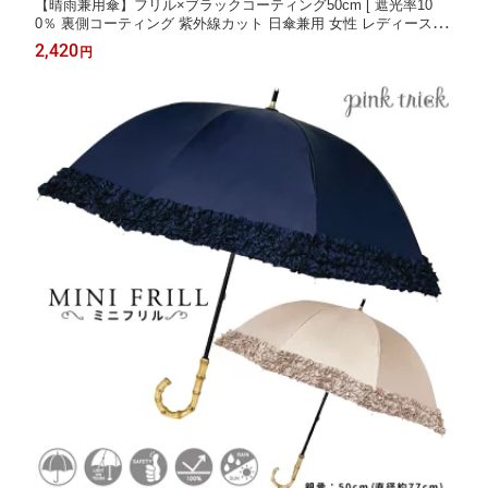
【晴雨兼用傘】フリル×ブラックコーティング50cm [ 遮光率10
0％ 裏側コーティング 紫外線カット 日傘兼用 女性 レディース フ
リル ドーム型 手開き 無地 シンプル 黒 ペールグレー フリフリ か
2,420
円
わいい ] sps