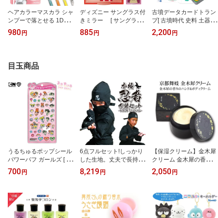
ヘアカラーマスカラ シャ
ディズニー サングラス付
古墳データカードトラン
ンプーで落とせる 1DAY
きミラー [ サングラス
プ[ 古墳時代 史料 土器 埴
カラーチェンジ [ ワンデ
パーツ付き 手鏡 コンパ
輪 石室 解説 知識 知育 日
980
885
2,200
円
円
円
イ 1日だけ 髪色チェンジ
クトミラー 携帯 かがみ
本史 歴史 マニア トラン
インナーカラー ポイント
かわいい スティッチ ミ
プ クリアケース入り グ
カラー ポーチインサイズ
ニー ズートピア トイ・
ッズ ] sps
イベント 文化祭 学園祭
ストーリー Disney ギフ
目玉商品
コスプレ ライブ 推しカ
ト プレゼント ]
ラー 推し活 部分髪染め
小学生 中学生 高校生 子
供 キッズ ] sps
うるちゅるポップシール
6点フルセット!しっかり
【保湿クリーム】金木犀
パワーパフ ガールズ [ ぷ
した生地。丈夫で長持
クリーム 金木犀の香りの
っくり立体シール ホログ
ち。 ちびっ子忍者に大変
ハンド＆ボディクリーム
700
8,219
2,050
円
円
円
ラム キラツヤ キラキラ
身！ 本格子供用忍者スー
[ レディース キンモクセ
金箔 ホログラム ステッ
ツセット 【RP】[ 忍者
イ オスマンサス ハンド
カー コレクション デコ
コスチューム コスプレ
クリーム 全身ボディケア
かわいい ポップ 平成レ
キッズ 衣装 忍者衣装 仮
シアバター スクワラン
トロ ファンシー パワパ
装 クリスマス プレゼン
乾燥肌 しっとり 京都 コ
フ PPG クラックス crux ]
ト なりきり 装束 イベン
スメ ホワイトデー お返