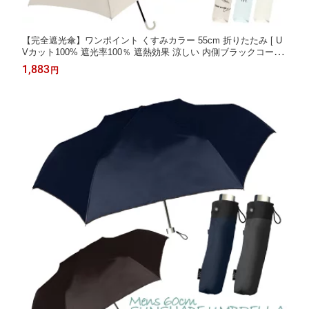
【完全遮光傘】ワンポイント くすみカラー 55cm 折りたたみ [ U
Vカット100% 遮光率100％ 遮熱効果 涼しい 内側ブラックコーテ
ィング 日傘兼用 晴雨兼用 女性 レディース 大人女子 折り畳み 手
1,883
円
開き シンプル 韓国風 線画 ボタニカル 雲 花柄 大人 かわいい ] sp
s