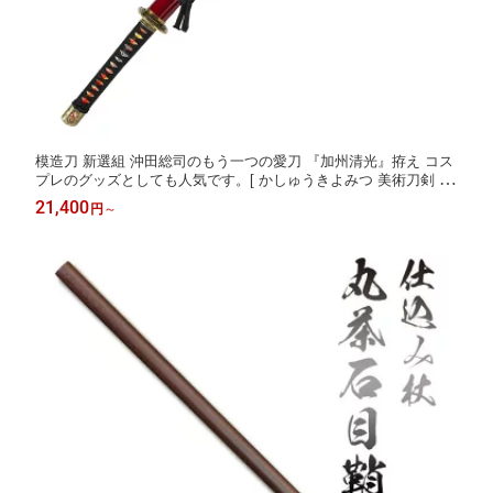
模造刀 新選組 沖田総司のもう一つの愛刀 『加州清光』拵え コス
プレのグッズとしても人気です。[ かしゅうきよみつ 美術刀剣 模
造刀 模擬刀 日本刀 小豆呂塗り 赤 コスプレ 観賞用 抜刀 ] 亜鉛合
21,400
円
～
金 qk14 クリーニングクロス付