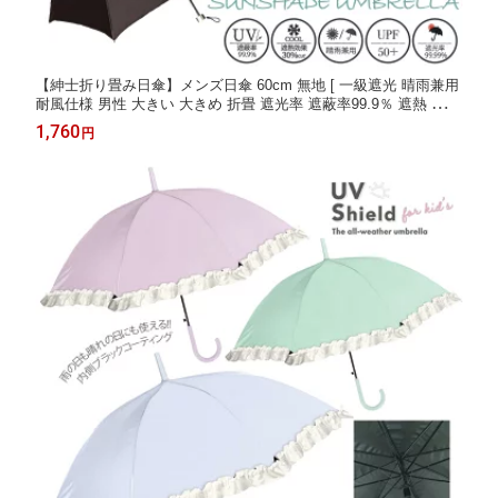
【紳士折り畳み日傘】メンズ日傘 60cm 無地 [ 一級遮光 晴雨兼用
耐風仕様 男性 大きい 大きめ 折畳 遮光率 遮蔽率99.9％ 遮熱 涼し
い ブラックコーティング 耐風仕様 グラスファイバー シンプル 黒
1,760
円
紺 ブラック ネイビー ビジネス カジュアル ] sps