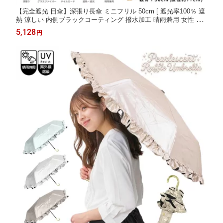
【完全遮光 日傘】深張り長傘 ミニフリル 50cm [ 遮光率100％ 遮
熱 涼しい 内側ブラックコーティング 撥水加工 晴雨兼用 女性 ド
ーム型 バンブー持ち手 竹ハンドル ネイルガード グラスファイバ
5,128
円
ー 大人かわいい フリフリ pink trick ] sps