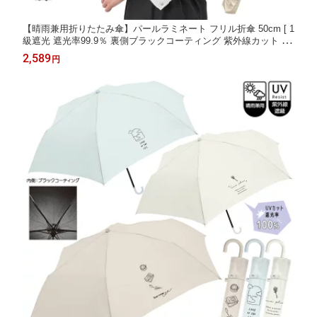
【晴雨兼用折りたたみ傘】パールラミネート フリル折傘 50cm [ 1
級遮光 遮光率99.9％ 裏側ブラックコーティング 紫外線カット 遮
熱 涼しい 日傘 折り畳み 折畳 女性 レディース フリル 無地 光沢
2,589
円
パール素材 フリフリ かわいい 韓国風 ] sps