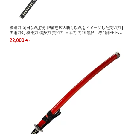
模造刀 岡田以蔵拵え 肥前忠広人斬り以蔵をイメージした美術刀 [
美術刀剣 模造刀 模擬刀 美術刀 日本刀 刀剣 黒呂 赤飛沫仕上げ
コスプレ 観賞用 抜刀 ] クリーニングクロス付
22,000
円
～