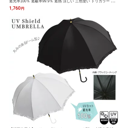
遮光率100％ 遮蔽率99.9％ 遮熱 涼しい 三色使い トリカラー モカ
ブラック 無地 シンプル 折りたたみ 折り畳み キレイ目 おしゃれ
1,760
円
かわいい レディース 日傘 晴雨兼用 ] sps