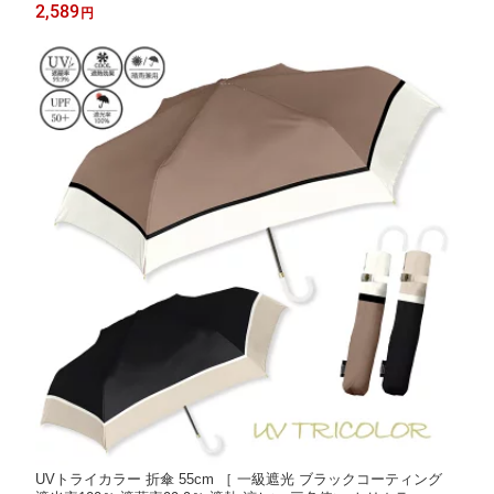
日傘 女性 レディース フリル 無地 光沢 パール素材 フリフリ かわ
2,589
円
いい 韓国風 ] sps
UVトライカラー 折傘 55cm ［ 一級遮光 ブラックコーティング