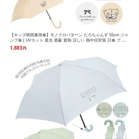
【キッズ晴雨兼用傘】モノクロパターン たろちゃんず 55cm ジャ
ンプ傘 [ UVカット 遮光 遮蔽 遮熱 涼しい 熱中症対策 日傘 ブラッ
クコーティング 小学生 中学生 子供用 女の子 女子 リボン くまた
1,883
円
ろず ホワイト ベージュ かわいい 名前欄付き ] sps