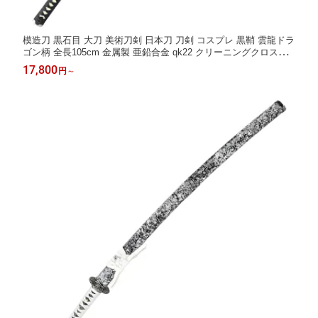
模造刀 黒石目 大刀 美術刀剣 日本刀 刀剣 コスプレ 黒鞘 雲龍ドラ
ゴン柄 全長105cm 金属製 亜鉛合金 qk22 クリーニングクロス付
しのびや
17,800
円
～