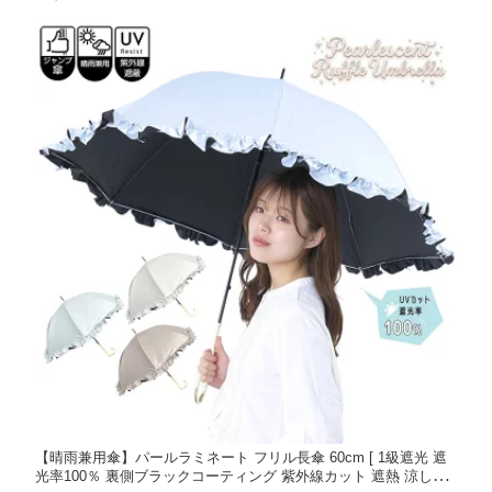
能 日傘 高級 長傘 大きめ スペースクール ホワイトローズ ]
【晴雨兼用傘】パールラミネート フリル長傘 60cm [ 1級遮光 遮
光率100％ 裏側ブラックコーティング 紫外線カット 遮熱 涼しい