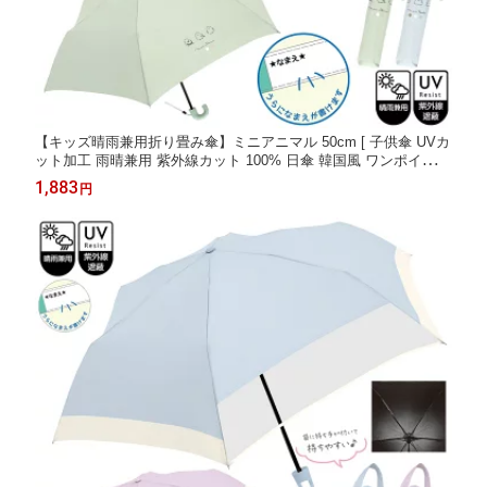
【キッズ晴雨兼用折り畳み傘】ミニアニマル 50cm [ 子供傘 UVカ
ット加工 雨晴兼用 紫外線カット 100% 日傘 韓国風 ワンポイント
かわいい 折畳 折りたたみ プードル シマエナガ コンパクト 常備
1,883
円
傘 小学生 中学生] sps