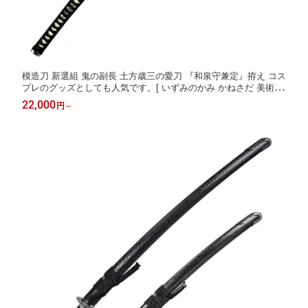
模造刀 新選組 鬼の副長 土方歳三の愛刀 『和泉守兼定』拵え コス
プレのグッズとしても人気です。[ いずみのかみ かねさだ 美術刀
剣 模造刀 模擬刀 美術刀 日本刀 大刀 刀剣 印伝風朱塗り 抜刀 赤
22,000
円
～
新撰組 コスプレ 観賞用 ] クリーニングクロス付