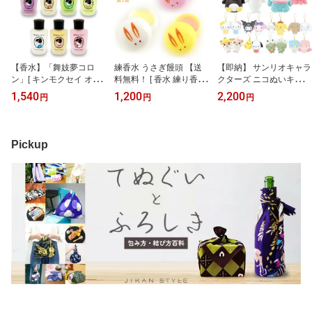
ト グッズ ] sps
し ギフト ] sps
【香水】「舞妓夢コロ
練香水 うさぎ饅頭 【送
【即納】 サンリオキャラ
ン」[ キンモクセイ オス
料無料！ [ 香水 練り香水
クターズ ニコぬいキーホ
マンサス オーデコロン
ソリッドパフューム フレ
ルダー [ おそろい ぬいぐ
1,540
1,200
2,200
円
円
円
フレグランス fragrance
グランス 金木犀 キンモ
るみ くっつく マスコッ
金木犀 きんもくせい 桜
クセイ オスマンサス ]qk
ト ボールチェーン キテ
さくら 山梔子 くちなし
03
ィちゃん マイメロ クロ
グリーンティ白檀 プレゼ
ミ ポチャッコ ポムポム
Pickup
ント ギフト 京都限定 ] qk
プリン コロコロクリリン
03
ハンギョドン バッドばつ
丸 ケロケロけろっぴ 友
達 かわいい 2体セット ]