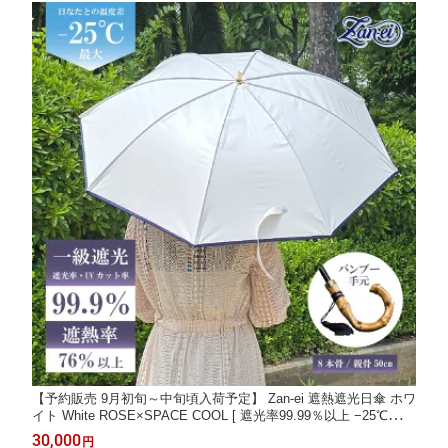
【予約販売 9月初旬～中旬頃入荷予定】 Zan-ei 遮熱遮光日傘 ホワ
イト White ROSE×SPACE COOL [ 遮光率99.99％以上 −25℃遮熱
涼しい 男女兼用 女性 バンブー持ち手 遮熱 遮光 高遮熱 高級 高機
30,000
円