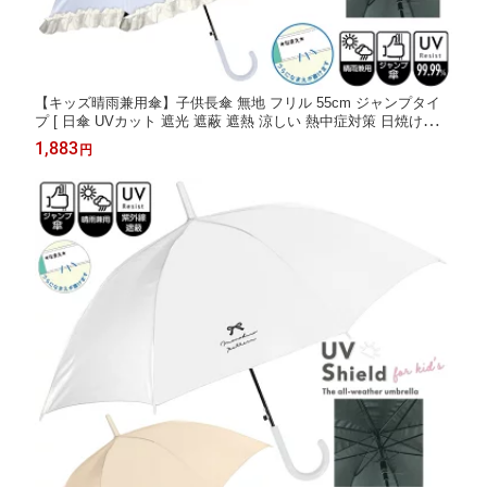
【キッズ晴雨兼用傘】子供長傘 無地 フリル 55cm ジャンプタイ
プ [ 日傘 UVカット 遮光 遮蔽 遮熱 涼しい 熱中症対策 日焼け対策
ブラックコーティング 通学 小学生 中学生 子供用 女の子 女子 く
1,883
円
すみカラー フリフリ かわいい おしゃれ 名前欄付き ] sps