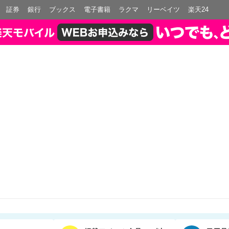
証券
銀行
ブックス
電子書籍
ラクマ
リーベイツ
楽天24