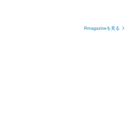
Rmagazineを見る
上半期に楽天で最も売れたレデ
人気キャラクター集結！豪華な
ィースファッション
アクションフィギュアセット