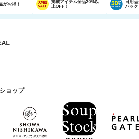
掲載アイテム全品20%以
日用品
品がお得！
上OFF！
バック
AL
ショップ