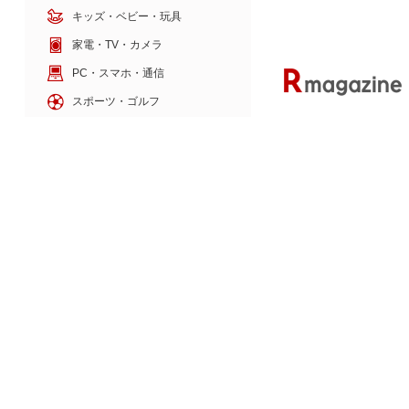
キッズ・ベビー・玩具
家電・TV・カメラ
PC・スマホ・通信
スポーツ・ゴルフ
車・バイク
インテリア・寝具・収納
ペット・花・DIY工具
サービス・リフォーム
ゲーム・ホビー・楽器
本・電子書籍・音楽
POPMART×PIXARシ
ブラインドボックス
楽天のサービス
旅行・暮らし
本・エンタメ
金融・マネー