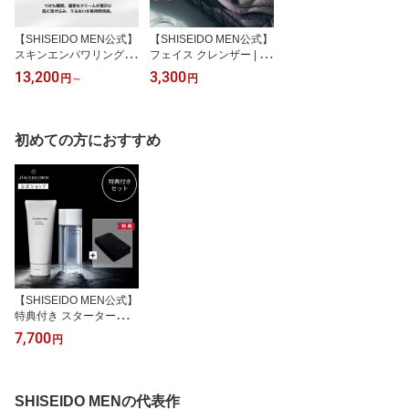
【SHISEIDO MEN公式】
【SHISEIDO MEN公式】
スキンエンパワリングク
フェイス クレンザー | 資
リーム N ★ | 資生堂メン
生堂メン | 洗顔 洗顔料 メ
13,200
3,300
円
～
円
| クリーム メンズ 乾燥 酢
ンズ 男性用 フェイスウ
酸レチノール 保湿 肌悩
ォッシュ シェービングに
み べたつかない
使える シェービングフォ
ーム うるおい シトラス
初めての方におすすめ
ウッディ
【SHISEIDO MEN公式】
特典付き スターターセッ
ト（フェイス クレンザー
7,700
円
＆ハイドレーティング ロ
ーション C ＋ 特製タオ
ル）| 資生堂メン | メンズ
スキンケア メンズコスメ
SHISEIDO MENの代表作
洗顔 化粧水 プレゼント