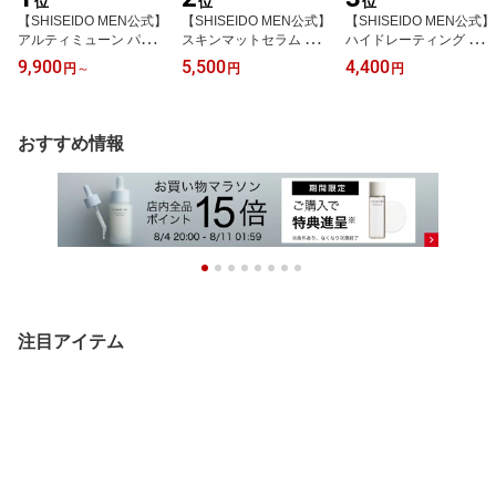
位
位
位
【SHISEIDO MEN公式】
【SHISEIDO MEN公式】
【SHISEIDO MEN公式】
アルティミューン パワラ
スキンマットセラム ☆ |
ハイドレーティング ロー
イジング セラム （30mL
資生堂メン | 美容液 メン
ション C | 資生堂メン |
9,900
5,500
4,400
円
～
円
円
/ 50mL）■ | 資生堂メン |
ズスキンケア 男性肌 テ
化粧水 メンズ 男性用 男
メンズ 美容液 ギフト 保
カリ防止 皮脂吸着パウダ
性向け しっとり 水分補
湿 乾燥 メンズスキンケ
ー 清潔感 皮脂毛穴ケア
給 べたつかない ひげそ
ア 男性用 男性肌 アフタ
サラサラ マット ベタつ
り 乾燥 うるおい メンズ
おすすめ情報
ーシェーブローション べ
かない 脂性肌 ユニセッ
スキンケア 男性用スキン
たつかない
クス 化粧崩れ防止
ケア
注目アイテム