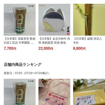
【日本製】高級茶筅 数穂
【日本製】金谷宗林作 高
【日本製】錫製 掛花入
伝統工芸品 竹華園製 茶
岡 唐銅蓋置 団扇 無地
氷柱
道に 使いやすいスタンダ
7,700
22,000
8,800
円
円
円
ードな茶筅
店舗内商品ランキング
更新日
：
07/25
（07/18〜07/24集計）