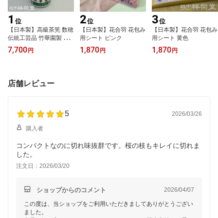
1
2
3
位
位
位
【日本製】高級茶筅 数穂
【日本製】花合羽 花包み
【日本製】花合羽 花包み
伝統工芸品 竹華園製 茶
用シート ピンク
用シート 黄色
道に 使いやすいスタンダ
7,700
1,870
1,870
円
円
円
ードな茶筅
店舗レビュー
5
2026/03/26
購入者
コンパクトなのに切れ味抜群です。桜の枝もキレイに切れま
した。
注文日：2026/03/20
ショップからのコメント
2026/04/07
この度は、当ショップをご利用いただきましてありがとうござい
ました。