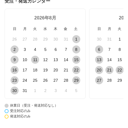
受注・発送カレンダー
2026年8月
20
日
月
火
水
木
金
土
日
月
火
26
27
28
29
30
31
1
30
31
1
2
3
4
5
6
7
8
6
7
8
9
10
11
12
13
14
15
13
14
15
16
17
18
19
20
21
22
20
21
22
23
24
25
26
27
28
29
27
28
29
30
31
1
2
3
4
5
休業日（受注・発送対応なし）
受注対応のみ
発送対応のみ