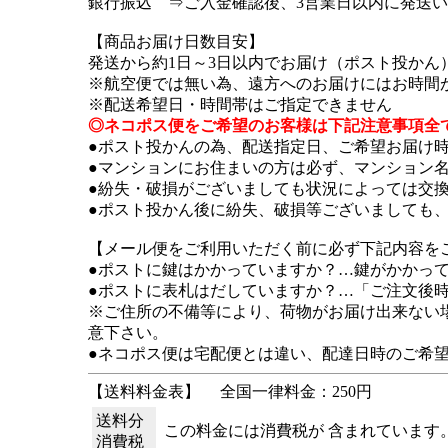
銀行振込 ⇒ご入金確認後、3営業日以内に発送
【商品お届け日数目安】
発送から約1日～3日以内でお届け（ポスト投かん
※航空便では無い為、遠方へのお届けにはお時間
※配送希望日・時間帯はご指定できません
◎ネコポス便をご希望のお客様は下記注意事項全
●ポスト投かんの為、配送指定日、ご希望お届け
●マンションにお住まいの方は必ず、マンション
●紛失・破損がございましても状況によっては交
●ポスト投かん後に紛失、破損等ございましても
【メール便をご利用いただく前に必ず下記内容を
●ポストに鍵はかかっていますか？…鍵がかかっ
●ポストに表札はだしていますか？…「ご注文後
※ご住所の不備等により、荷物がお届け出来ない
意下さい。
●ネコポス便は宅配便とは違い、配達日時のご希
【送料料金表】
全国一律料金：250円
送料分
この料金には消費税が 含まれています
消費税