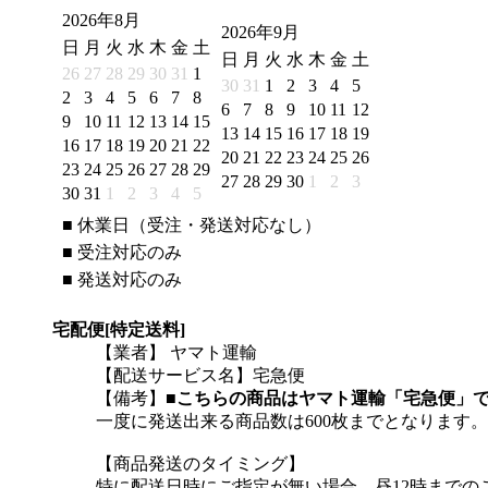
2026年8月
2026年9月
日
月
火
水
木
金
土
日
月
火
水
木
金
土
26
27
28
29
30
31
1
30
31
1
2
3
4
5
2
3
4
5
6
7
8
6
7
8
9
10
11
12
9
10
11
12
13
14
15
13
14
15
16
17
18
19
16
17
18
19
20
21
22
20
21
22
23
24
25
26
23
24
25
26
27
28
29
27
28
29
30
1
2
3
30
31
1
2
3
4
5
■
休業日（受注・発送対応なし）
■
受注対応のみ
■
発送対応のみ
宅配便[特定送料]
【業者】 ヤマト運輸
【配送サービス名】宅急便
【備考】
■こちらの商品はヤマト運輸「宅急便」
一度に発送出来る商品数は600枚までとなります。
【商品発送のタイミング】
特に配送日時にご指定が無い場合、昼12時まで