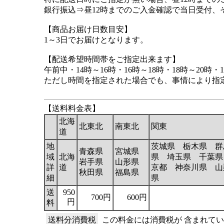
銀行振込⇒昼12時までのご入金確認で当日受付、
【商品お届け日数目安】
1～3日でお届けとなります。
【配送希望時間帯をご指定出来ます】
午前中・14時～16時・16時～18時・18時～20時・1
ただし時間を指定された場合でも、事情により指
【送料料金表】
北海
北東北
南東北
関東
道
地
茨城県 栃木県 群
青森県
宮城県
域
北海
県 埼玉県 千葉県
岩手県
山形県
詳
道
京都 神奈川県 山
秋田県
福島県
細
県
送
950
700円
600円
円
料
送料分消費税
この料金には消費税が 含まれて