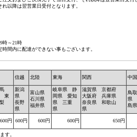
それ以降は翌営業日受付となります。
9時～21時
定時間内に配達ができない事もございます。
信越
北陸
東海
関西
中
馬
新潟
岐阜県 静
滋賀県 京都府
富山県
鳥
 東
県
岡県 愛知
大阪府 兵庫県
石川県
県
梨
長野
県 三重
奈良県 和歌山
福井県
島
県
県
県
600円
600円
600円
600円
650円
います。