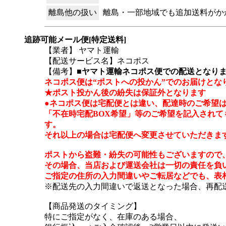
離島他の扱い
離島・一部地域でも追加送料がか
追跡可能メール便[特定送料]
【業者】 ヤマト運輸
【配送サービス名】ネコポス
【備考】
■ヤマト運輸ネコポス便での配送となり
ネコポス便は“ポストへの投かん”でのお届けとな
★ポスト投かん後の紛失は保証外となります
●ネコポス便は宅配便とは違い、配達時のご希望
「不在時宅配BOX希望」等のご希望を記入されて
す。
それ以上の場合は宅配便へ変更させていただきま
ポストから盗難・紛失の可能性もございますので
その場合、当店および運送会社は一切の責任を負
ご指定の住所の入力間違いやご転居などでも、表
※配送先の入力間違いで返送となった場合、再配
【商品発送のタイミング】
特にご指定がなく、在庫のある場合、