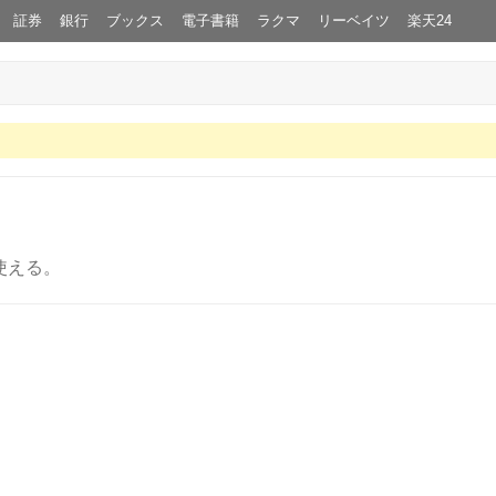
証券
銀行
ブックス
電子書籍
ラクマ
リーベイツ
楽天24
使える。