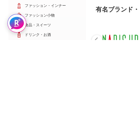
ファッション・インナー
有名ブランド・
ファッション小物
Rakuten AIで探す
食品・スイーツ
ドリンク・お酒
日用雑貨・キッチン用品
コスメ・健康・医薬品
キッズ・ベビー・玩具
家電・TV・カメラ
PC・スマホ・通信
スポーツ・ゴルフ
車・バイク
インテリア・寝具・収納
ペット・花・DIY工具
サービス・リフォーム