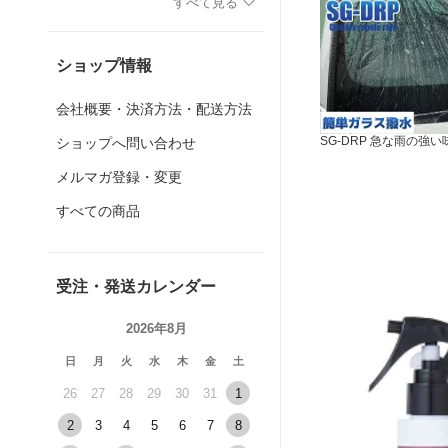
すべて見る
ショップ情報
会社概要・決済方法・配送方法
SG-DRP 急な雨の強い
ショップへ問い合わせ
メルマガ登録・変更
すべての商品
受注・発送カレンダー
2026年8月
日
月
火
水
木
金
土
26
27
28
29
30
31
1
2
3
4
5
6
7
8