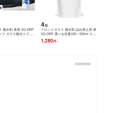
4
位
撥水剤 車用 SG-DRP
フロントガラス 撥水剤 詰め替え用 車
ップ ガラス撥水スプレ
SG-DRP 選べる容量100～500ml スプ
 簡単施工 シロキサン配
レー 超撥水 シロキサン配合 雨対策
1,280
円
～
雨の日の視界をクリアに
梅雨 台風 ゲリラ豪雨 簡単施工 コス
対策 ゲリラ豪雨対策
パ 日本製 送料無料
2026/08/06