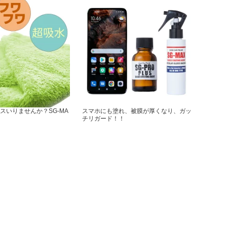
スいりませんか？SG-MA
スマホにも塗れ、被膜が厚くなり、ガッ
チリガード！！