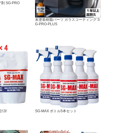
 SG-PRO
未塗装樹脂パーツ ガラスコーティング S
G-PRO-PLUS
計2ℓ
SG-MAX ボトル5本セット