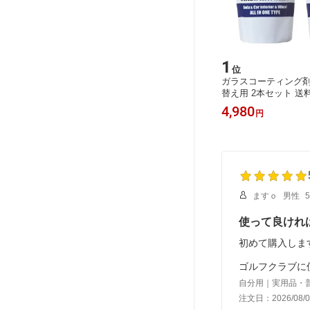
1
位
ガラスコーティング剤 
替え用 2本セット 送
4,980
円
ますｏ
男性
使って良けれ
初めて購入しま
ゴルフクラブに
自分用｜実用品・
注文日：2026/08/0