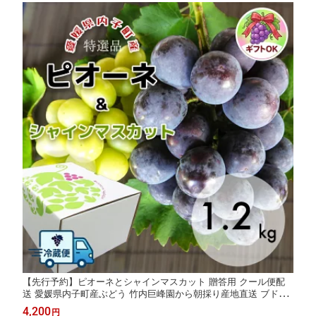
【先行予約】ピオーネとシャインマスカット 贈答用 クール便配
送 愛媛県内子町産ぶどう 竹内巨峰園から朝採り産地直送 ブドウ
葡萄 果物 フルーツ 贈り物 ギフト 夏ギフト 農家直送 ※8月中旬
4,200
円