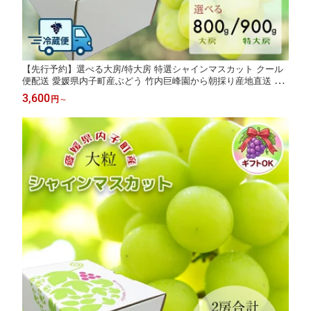
【先行予約】選べる大房/特大房 特選シャインマスカット クール
便配送 愛媛県内子町産ぶどう 竹内巨峰園から朝採り産地直送 ブ
ドウ 葡萄 果物 フルーツ 贈り物 ギフト 夏ギフト 農家直送 ※8月
3,600
円
～
中旬から9月上旬頃出荷予定