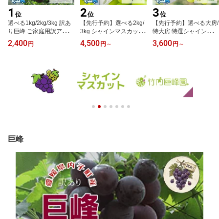
1
2
3
位
位
位
選べる1kg/2kg/3kg 訳あ
【先行予約】選べる2kg/
【先行予約】選べる大房/
り巨峰 ご家庭用訳アリ品
3kg シャインマスカット
特大房 特選シャインマス
クール便配送 愛媛県内子
家庭用 クール便配送 愛
カット クール便配送 愛
2,400
4,500
3,600
円
円
～
円
～
町産ぶどう 竹内巨峰園か
媛県内子町産ぶどう 竹内
媛県内子町産ぶどう 竹内
ら朝採り産地直送 ブドウ
巨峰園から朝採り産地直
巨峰園から朝採り産地直
葡萄 果物 フルーツ 加工
送 ブドウ 葡萄 果物 フル
送 ブドウ 葡萄 果物 フル
用 農家直送 ※8月上旬か
ーツ ご家庭用 贈り物 ギ
ーツ 贈り物 ギフト 夏ギ
ら8月下旬頃出荷予定
フト 農家直送 ※8月中旬
フト 農家直送 ※8月中旬
から9月上旬頃出荷予定
から9月上旬頃出荷予定
巨峰