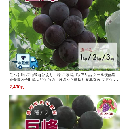
選べる1kg/2kg/3kg 訳あり巨峰 ご家庭用訳アリ品 クール便配送
愛媛県内子町産ぶどう 竹内巨峰園から朝採り産地直送 ブドウ 葡
萄 果物 フルーツ 加工用 農家直送 ※8月上旬から8月下旬頃出荷
2,400
円
予定