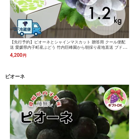
【先行予約】ピオーネとシャインマスカット 贈答用 クール便配
送 愛媛県内子町産ぶどう 竹内巨峰園から朝採り産地直送 ブドウ
葡萄 果物 フルーツ 贈り物 ギフト 夏ギフト 農家直送 ※8月中旬
4,200
円
から9月上旬頃出荷予定
ピオーネ