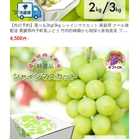
【先行予約】選べる2kg/3kg シャインマスカット 家庭用 クール便
配送 愛媛県内子町産ぶどう 竹内巨峰園から朝採り産地直送 ブド
ウ 葡萄 果物 フルーツ ご家庭用 贈り物 ギフト 農家直送 ※8月中
4,500
円
～
旬から9月上旬頃出荷予定