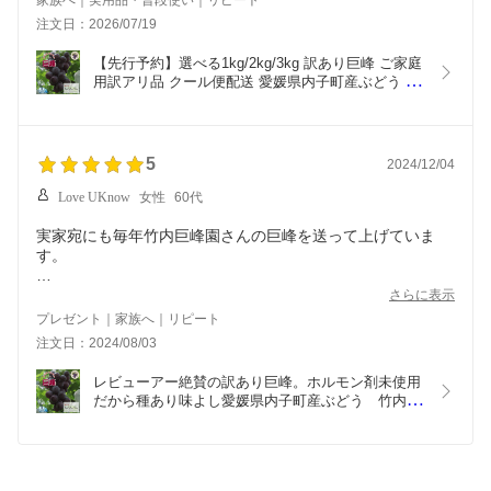
家族へ｜実用品・普段使い｜リピート
注文日：2026/07/19
【先行予約】選べる1kg/2kg/3kg 訳あり巨峰 ご家庭
用訳アリ品 クール便配送 愛媛県内子町産ぶどう 竹
内巨峰園から朝採り産地直送 ブドウ 葡萄 果物 フル
ーツ 加工用 農家直送  ※8月上旬から8月下旬頃出
荷予定
5
2024/12/04
Love UKnow
女性
60代
実家宛にも毎年竹内巨峰園さんの巨峰を送って上げていま
す。
お蔭で母も「愛媛県内子町」という地名を覚えたみたいで、
さらに表示
注文をした連絡をすると、「あああの内子町のね」と嬉しそ
プレゼント｜家族へ｜リピート
うに言ってくれます。
注文日：2024/08/03
竹内巨峰園さんの巨峰は家庭用/加工用であっても、味は一級
レビューアー絶賛の訳あり巨峰。ホルモン剤未使用
品で、今迄何度も注文していますが、一度たりともハズレだ
だから種あり味よし愛媛県内子町産ぶどう　竹内巨
ったことがありません。
峰園の朝採り訳あり巨峰　2kg（加工用） ※ 8月中
旬頃出荷予定
また来年も母に送って上げられる様に、母にも長生きをして
貰わなければ！です。