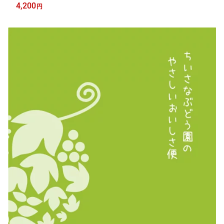
ブドウ 葡萄 果物 フルーツ 贈り物 ギフト 夏ギフト 農家直送 ※8
4,200
円
月中旬から9月上旬頃出荷予定