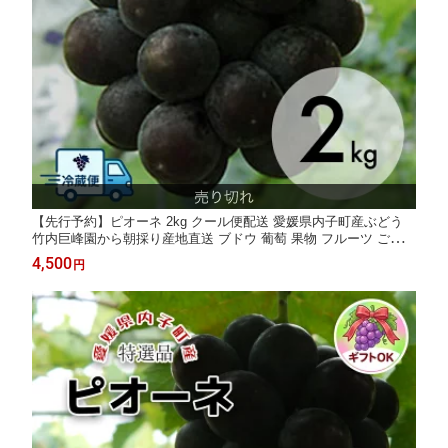
【先行予約】ピオーネ 2kg クール便配送 愛媛県内子町産ぶどう
竹内巨峰園から朝採り産地直送 ブドウ 葡萄 果物 フルーツ ご家庭
用 贈り物 ギフト 農家直送 ※8月中旬から9月上旬頃出荷予定
4,500
円