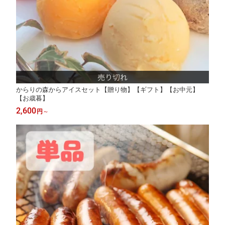
からりの森からアイスセット【贈り物】【ギフト】【お中元】
【お歳暮】
2,600
円
～