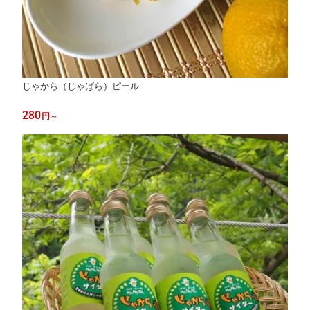
じゃから（じゃばら）ピール
280
円
～