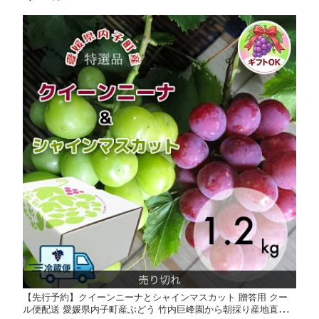
から9月上旬頃出荷予定
【先行予約】クイーンニーナとシャインマスカット 贈答用 クー
ル便配送 愛媛県内子町産ぶどう 竹内巨峰園から朝採り産地直送