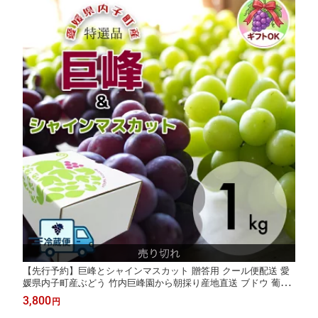
【先行予約】巨峰とシャインマスカット 贈答用 クール便配送 愛
媛県内子町産ぶどう 竹内巨峰園から朝採り産地直送 ブドウ 葡萄
果物 フルーツ 贈り物 ギフト 夏ギフト 農家直送 ※8月中旬から8
3,800
円
月下旬頃出荷予定