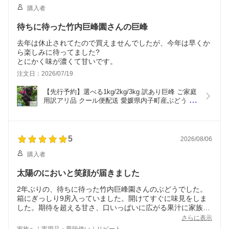
購入者
待ちに待った竹内巨峰園さんの巨峰
去年は休止されてたので買えませんでしたが、今年は早くか
ら楽しみに待ってました?
注文日：2026/07/19
【先行予約】選べる1kg/2kg/3kg 訳あり巨峰 ご家庭
用訳アリ品 クール便配送 愛媛県内子町産ぶどう 竹
内巨峰園から朝採り産地直送 ブドウ 葡萄 果物 フル
ーツ 加工用 農家直送  ※8月上旬から8月下旬頃出
荷予定
5
2026/08/06
購入者
太陽のにおいと笑顔が届きました
2年ぶりの、待ちに待った竹内巨峰園さんのぶどうでした。
箱にぎっしり9房入っていました。開けてすぐに味見をしま
した。期待を超える甘さ、口いっぱいに広がる果汁に家族も
感激。あっと言う間に2房完食。人工的な甘みではなく、太
さらに表示
陽の恵みを感じました。ありがとうございました。