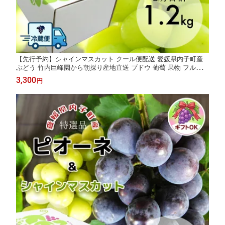
【先行予約】シャインマスカット クール便配送 愛媛県内子町産
ぶどう 竹内巨峰園から朝採り産地直送 ブドウ 葡萄 果物 フルーツ
贈り物 ギフト 夏ギフト 農家直送 ※8月中旬から9月上旬頃出荷予
3,300
円
定