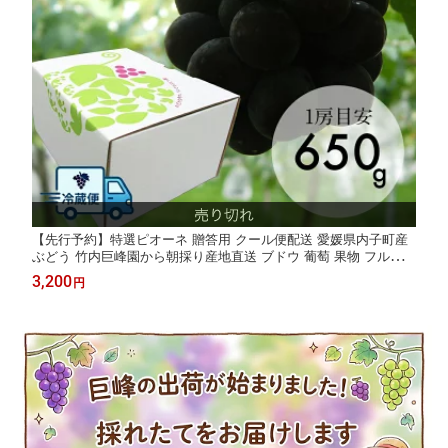
【先行予約】特選ピオーネ 贈答用 クール便配送 愛媛県内子町産
ぶどう 竹内巨峰園から朝採り産地直送 ブドウ 葡萄 果物 フルーツ
贈り物 ギフト 夏ギフト 農家直送 ※8月中旬から9月上旬頃出荷予
3,200
円
定