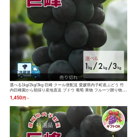
選べる1kg/2kg/3kg 巨峰 クール便配送 愛媛県内子町産ぶどう 竹
内巨峰園から朝採り産地直送 ブドウ 葡萄 果物 フルーツ贈り物 ギ
フト ご家庭用 農家直送 ※8月上旬から8月下旬頃出荷予定
1,450
円
～