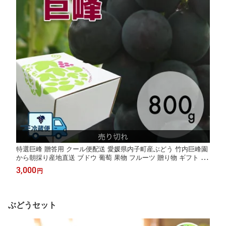
特選巨峰 贈答用 クール便配送 愛媛県内子町産ぶどう 竹内巨峰園
から朝採り産地直送 ブドウ 葡萄 果物 フルーツ 贈り物 ギフト 夏
ギフト 農家直送 ※8月上旬から8月下旬頃出荷予定
3,000
円
ぶどうセット