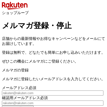
ショップループ
メルマガ登録・停止
店舗からの最新情報やお得なキャンペーンなどをメールにて
お届けしています。
登録は無料で、どなたでも簡単にお申し込みいただけます。
ぜひこの機会にメルマガにご登録ください。
メルマガの登録
メルマガに登録したいメールアドレスを入力してください。
メールアドレス
必須
確認用メールアドレス
必須