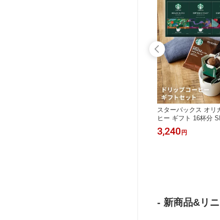
ルミ ハ
結婚祝い プレゼント 名入れ フラワー
スターバックス オリガ
革 眼鏡
クロック 花時計 置き時計 名入れ無料
ヒー ギフト 16杯分 S
 名前刻印
即日発送 ブライダル ウェディング ギ
リップコーヒー ハウス
7,580
3,240
円
円
 記念品
フトボックス付 ギフト リース アート
プレッソ ロースト カ
ング メ
フラワー シルクフラワー ハーバリウ
祝い ギフト プレゼン
ゼント 誕
ム おしゃれ ドリームクロック ガラス
ギフトセット コーヒ
女性 妻 母親 誕生日 還暦 古希 米寿
お中元
- 新商品&リニ