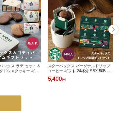
バックス ラテ セット &
スターバックス パーソナルドリップ
名入れ
グドシャクッキー ギフ
コーヒー ギフト 24杯分 SBX-50B ス
タバ 
ブランド スタバ GODI
タバ 珈琲 ドリップコーヒー ハウス
Cafe
5,400
4,98
円
生日 結婚祝い お中元 内
ブレンド エスプレッソ ロースト カフ
マグカ
 お礼 退職祝い 記念日
ェ ベロナ 誕生日 内祝い お家カフェ
ーヒー
ーヒーギフト
コーヒセット コーヒーギフト ザワウ
前刻印
お中元
達 プ
即日発