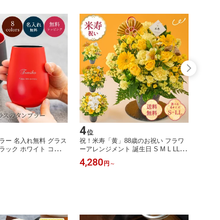
4
5
位
位
ラー 名入れ無料 グラス
祝！米寿「黄」88歳のお祝い フラワ
名入れ
ラック ホワイト コップ
ーアレンジメント 誕生日 S M L LL 生
い プ
印 還暦祝い 長寿祝い
花 花市場から直送 お祝い 記念日 長
名入れ
4,280
7,38
円
～
 プレゼント ギフト 贈
寿祝い 賀寿 祖父 祖母 70代 80代 88歳
鉢 赤
性 女友達 友人 おしゃれ
長寿 バースデー 黄色 イエロー 黄 プ
レトロ
 名入れギフト 名前入り
レゼント ギフト 即日発送 ラッピング
美濃焼
日発送 ザワウ
メッセージカード ザワウ
母さん
敬老の