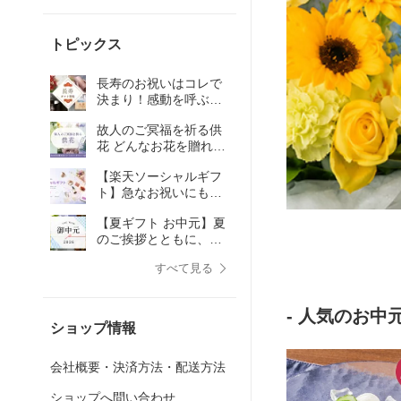
トピックス
長寿のお祝いはコレで
決まり！感動を呼ぶギ
フト選びのポイント
故人のご冥福を祈る供
花 どんなお花を贈れば
いい？タブーやマナー
【楽天ソーシャルギフ
も解説
ト】急なお祝いにも。
住所を知らなくても送
【夏ギフト お中元】夏
れるソーシャルギフト
のご挨拶とともに、心
を込めた季節の贈り物
すべて見る
を
- 人気のお中元
ショップ情報
会社概要・決済方法・配送方法
ショップへ問い合わせ