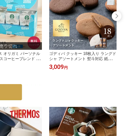
 オリガミ パーソナル
ゴディバ クッキー 18枚入り ラングド
カタロ
スコーヒーブレンド 15
シャ アソートメント 熨斗対応 紙袋
北海道
フト スタバ ドリップコ
ショッパー 付 お菓子 GODIVA チョコ
もの 
3,009
9,90
円
ト プレゼント 珈琲 コ
レート お返し 送別 プチギフト お見
出産祝
内祝い 送料無料 手土産
舞い 詰め合わせ 香典返し おもたせ
快気祝
プレゼント 高級 ザワウ 個包装 ビジ
の日 
ネス 手土産 誕生日プレゼント 女友達
無料 
お中元
名産