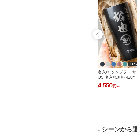
 シャチ
名入れボールペン ネームペン シャチ
名入れ タンブラー サ
ラウディ
ハタ パーカー Parker エアフロー 高
OS 名入れ無料 420ml 
 名前入り
級 印鑑 ハンコ ハンコ付き 名入れ無
断熱 保温 保冷 ステ
11,180
4,550
円
～
円
～
ルペン 就
料 シヤチハタ 名前入り 即日発送 高
応 グラス コップ 酒
退職祝い
級 就職祝い 卒業祝い 昇進祝い 退職
入り 男性 メンズ 誕
 実用的
祝い プレゼント 記念品 男性 女性 ギ
就職 還暦 古希 米寿
老の日
フト 実用的 ビジネスギフト お中元
ト まとめ買い ノベル
即日発送 お中元
- シーンから選