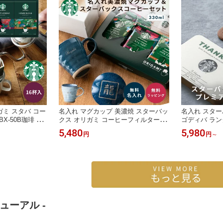
ミ スタバ コー
名入れ マグカップ 美濃焼 スターバッ
名入れ スター
BX-50B珈琲 ド
クス オリガミ コーヒーフィルターセ
ゴディバ ラン
 ブレンド エス
ット 330ml 退職祝い 記念品 プレゼン
トセット 高級 
5,480
5,980
円
円
～
フェ ベロナ 内
ト ギフト 60代 50代 男性 女性 父の日
VA 内祝い 誕
ト コーヒセット
電子レンジ対応 食洗機対応 オフィス
祝い 新築祝い
ーギフト ザワウ
贈り物 お祝い おしゃれ 即日発送 ザ
おしゃれ コ
ワウ
ューアル -