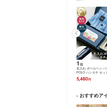
15
1
位
位
キー S
名入れ タンブラー ペア 結婚祝い プ
名入れ ボールペン パー
 クリスタ
レゼント 真空ステンレス サーモ 名入
POLO ハンカチ セッ
 女性向
れ無料 390ml 保温 保冷 割れない ス
ト ギフトセット ボー
5,500
5,480
円
円
 送別会
テンレス 名前刻印 ペアセット ペアギ
フト ボックス入り 名
 お中元
フト 結婚記念日 引出物 ウエディング
り 就職祝い 入学祝い
 送料無料
ギフト 記念日 友人 両親 ギフトセッ
祝い 誕生日 男性 女
ト おしゃれ 贈り物 名入れギフト 即
送 送料無料 ラッピン
- おすすめアイ
日発送
ント 敬老の日