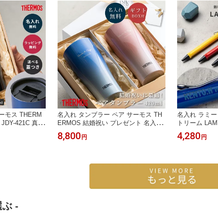
ーモス THERM
名入れ タンブラー ペア サーモス TH
名入れ ラミー
JDY-421C 真空
ERMOS 結婚祝い プレゼント 名入れ
トリーム LA
ンレス 食洗機対
無料 真空断熱タンブラー 420ml JDY-
名入れ 名入れ
8,800
4,280
円
円
器 名前刻印 名前
421C ステンレス 保温 保冷 食洗機対
即日出荷 ブラ
生日 記念日 昇進
応 魔法びん構造 ギフトボックス付き
業祝い 入学祝
 ギフト プレゼン
名前刻印 名前入り ウエディングギフ
社員 女性向け
ティ 大口対応
ト ギフトセット 2個セット 即日発送
わいい 人気 
ザワウ
物
ぶ -