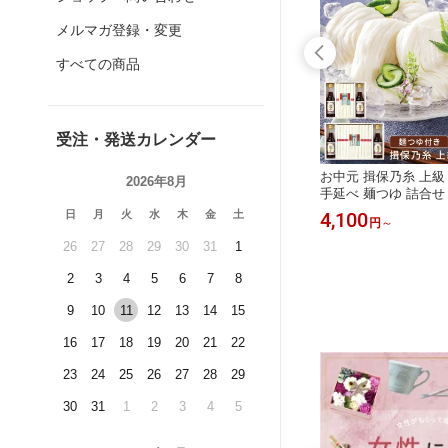
メルマガ登録・変更
すべての商品
受注・発送カレンダー
0円コース
Anny 【選べる】 カタログギフト お
お中元 揖保乃糸 上級
2026年8月
のおくり
酒好きに贈るギフト 全4コース 体験
手延べ 麺つゆ 詰合せ
 結婚祝い
お酒 匠 極 Anny ワイン ビール 日本
と お中元 ギフト 夏
日
5,500
月
火
水
木
金
土
4,100
円
～
円
～
 退職祝い
酒 お酒 男性 上司 夫 彼氏 お中元 お
ット 手土産 内祝い 
日 敬老
歳暮 ギフトチケット 内祝い お返し
のし対応 播州 縒り麺
26
27
28
29
30
31
1
グ 送料
結婚祝い 退職祝い 誕生日 おしゃれ
無料 化粧箱 木箱
2
3
4
5
6
7
8
 食べ物
のし ラッピング 送料無料 ザワウ
9
10
11
12
13
14
15
16
17
18
19
20
21
22
23
24
25
26
27
28
29
30
31
1
2
3
4
5