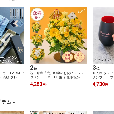
2
3
位
位
カー PARKER
祝！傘寿「黄」80歳のお祝い アレン
名入れ タンブ
ト 高級 プレゼン
ジメント S M L LL 生花 花市場から直
タンブラー ブ
ルペンセット ギ
送 お祝い 誕生日 記念日 長寿祝い 祖
グラス 名前刻
4,280
4,730
円
～
円
入れ無料 名前入
父 祖母 70代 プレゼント ギフト 即日
誕生日 記念日
 卒業祝い 退職
発送 ラッピング メッセージカード ザ
り物 女性 男
性 ギフト 即日発
ワウ
60代 記念品
グ 誕生日プレゼ
オリジナル 即
テム -