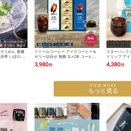
 そうめん 素麺
ドトールコーヒー アイスコーヒー＆
スターバックス
 赤帯 いぼのい
ゼリー詰合せ 無糖 1L×2本 コーヒー
ドリップ アイ
ギフト ギフトセ
ゼリー 4個 ドトール お中元 ギフト リ
袋 お中元 ギ
3,980
4,380
円
円
贈答 プレゼント
キッドコーヒー 手土産 内祝い 珈琲
ーヒー 夏ギフ
 冷麦 涼麺 送料
詰め合わせ 夏ギフト プレゼント のし
ーヒーギフト 
対応 コーヒーギフト 贈り物 ギフトセ
贈り物
ット 父 母 両親 送料無料 即日出荷