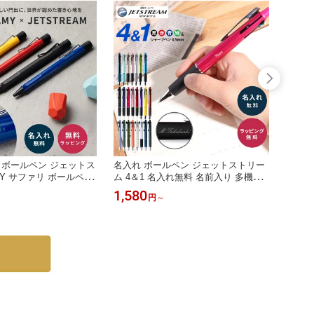
 ボールペン ジェットス
名入れ ボールペン ジェットストリー
結婚祝
MY サファリ ボールペン
ム 4＆1 名入れ無料 名前入り 多機能
ト 箸
無料 名前入り 即日発送
ボールペン 記念品 三菱鉛筆 卒業記念
箱入り
1,580
3,98
円
～
ンド 高級ボールペン 卒
品 入学祝 就職祝 卒団記念 プレゼン
箸 引
い 入社祝い 学生 新入
ト 男性 女性 新社会人 新入学 退職記
退職祝
 男性向け おしゃれ か
念 記念品 法人ギフト 企業ロゴ 大口
日発送
プレゼント ギフト 贈り
対応 名入れ まとめ買い