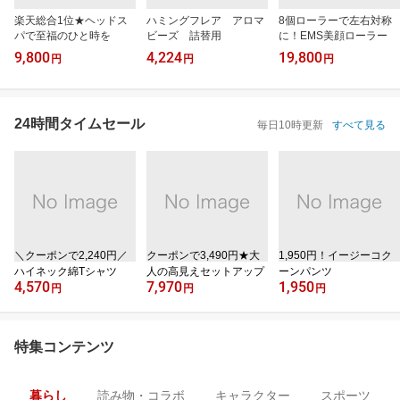
楽天総合1位★ヘッドス
ハミングフレア アロマ
8個ローラーで左右対称
パで至福のひと時を
ビーズ 詰替用
に！EMS美顔ローラー
9,800
4,224
19,800
円
円
円
24時間タイムセール
毎日10時更新
すべて見る
＼クーポンで2,240円／
クーポンで3,490円★大
1,950円！イージーコク
ハイネック綿Tシャツ
人の高見えセットアップ
ーンパンツ
4,570
7,970
1,950
円
円
円
特集コンテンツ
暮らし
読み物・コラボ
キャラクター
スポーツ