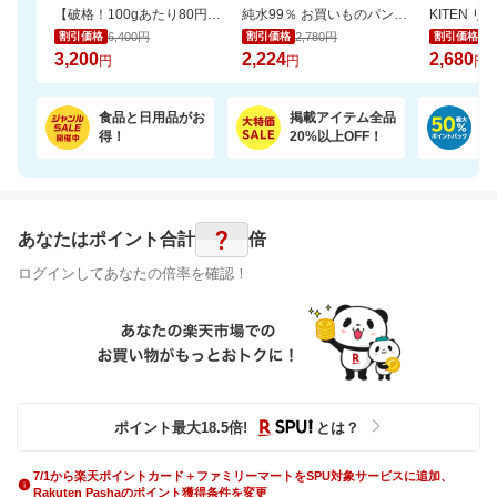
【破格！100gあたり80円（送料無料）】宮崎県産朝引き鶏むね肉4kg⇒3,200円！
純水99％ お買いものパンダ！ おしりふき 80枚 24個
KITEN 
6,400円
2,780円
2,
割引価格
割引価格
割引価格
3,200
2,224
2,680
円
円
円
食品と日用品がお
掲載アイテム全品
日
得！
20%以上OFF！
ポ
?
あなたはポイント
合計
倍
ログインしてあなたの倍率を確認！
ポイント最大
18.5
倍
!
とは？
7/1から楽天ポイントカード＋ファミリーマートをSPU対象サービスに追加、
Rakuten Pashaのポイント獲得条件を変更