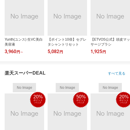
Yunth(ユンス) 生VC美白
【ポイント10倍】セグレ
【ETVOS公式】頭皮マッ
美容液
タシャントリセット
サージブラシ
3,960
5,082
1,925
円
～
円
円
楽天スーパーDEAL
すべて見る
No Image
No Image
No Image
20%
50%
20%
ポイント
ポイント
ポイント
バック
バック
バック