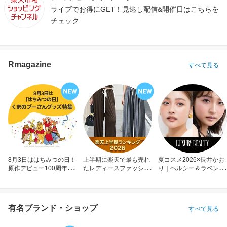
ライブでお得にGET！見逃し配信&開催日はこちらを
チェック
Rmagazine
すべて見る
8月3日ははちみつの日！
上半期に楽天で最も売れ
夏コスメ2026×長井かお
原作デビュー100周年も
たレディースファッショ
り｜ヘルシー＆ラベンダ
お祝い
ン
ーメイク
有名ブランド・ショップ
すべて見る