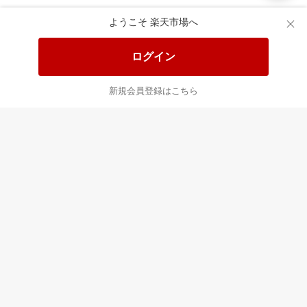
楽天市場配送ガイド（受取方法）
ようこそ 楽天市場へ
楽天にお店を開きませんか？
ログイン
楽天ショッピングサービスご利用規約
新規会員登録はこちら
ページ内容・広告に関するご意見はこちら
楽天クラッチ募金
Rakuten Ichiba English Guide
ご利用ガイド
ヘルプ
ログイン
プラットフォームの透明性及び公正性の向上に関する取り組み
について