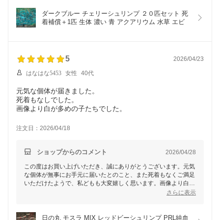
ダークブルー チェリーシュリンプ ２０匹セット 死
着補償＋1匹 生体 濃い 青 アクアリウム 水草 エビ
5
2026/04/23
はなはな5453
女性
40代
元気な個体が届きました。
死着もなしでした。
画像より白が多めの子たちでした。
注文日：2026/04/18
ショップからのコメント
2026/04/28
この度はお買い上げいただき、誠にありがとうございます。元気
な個体が無事にお手元に届いたとのこと、また死着もなくご満足
いただけたようで、私どもも大変嬉しく思います。画像より白が
多めというご感想についても、貴重なフィードバックをありがと
さらに表示
うございます。今後ともお客様にご満足いただけるよう、美しく
元気な個体をお届けできるよう努めてまいります。またのご利用
を心よりお待ちしております！
日の丸 モスラ MIX レッドビーシュリンプ PRL純血 