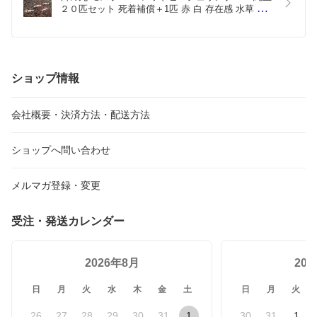
２０匹セット 死着補償＋1匹 赤 白 存在感 水草 ア
クアリウム エビ
ショップ情報
会社概要・決済方法・配送方法
ショップへ問い合わせ
メルマガ登録・変更
受注・発送カレンダー
2026年8月
20
日
月
火
水
木
金
土
日
月
火
26
27
28
29
30
31
1
30
31
1