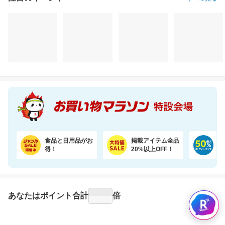
注目のイベント
すべて見る
食品と日用品がお
掲載アイテム全品
日
得！
20%以上OFF！
ポ