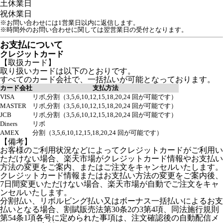
土
休業日
祝
休業日
※お問い合わせには1営業日以内に返信します。
※時間外のお問い合わせに関しては翌営業日の受付となります。
お支払について
クレジットカード
【取扱カード】
取り扱いカードは以下のとおりです。
すべてのカード会社で、一括払いが可能となっております。
カード会社
支払方法
VISA
リボ,分割（3,5,6,10,12,15,18,20,24 回が可能です）
MASTER
リボ,分割（3,5,6,10,12,15,18,20,24 回が可能です）
JCB
リボ,分割（3,5,6,10,12,15,18,20,24 回が可能です）
Diners
リボ
AMEX
分割（3,5,6,10,12,15,18,20,24 回が可能です）
【備考】
お客様のご利用状況などによってクレジットカードがご利用い
ただけない場合、楽天市場がクレジットカード情報やお支払い
方法の変更をご案内、またはご注文をキャンセルいたします。
クレジットカード情報またはお支払い方法の変更をご案内後、
7日間変更いただけない場合、楽天市場が自動でご注文をキャ
ンセルいたします。
分割払い、リボルビング払い又はボーナス一括払いによるお支
払いとなる場合、割賦販売法第30条2の3第4項、同法施行規則
第54条1項各号に定められた事項は、注文確認後の自動配信メ