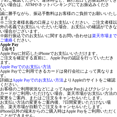
予めご確認ください。連休時など、銀行窓口でお振込みができ
ない場合は、ATMやネットバンキングにてお振込みくださ
い。
誠に勝手ながら、振込手数料はお客様のご負担でお願いいたし
ます。
※ご注文者様名義の口座よりお支払いください。ご注文者様以
外の名義でお支払いいただいた場合、お支払いの確認ができな
い場合がございます。
※銀行振込でのお支払いに関するお問い合わせは
楽天市場まで
ご連絡
ください。
Apple Pay
【備考】
Apple Payに対応したiPhoneでお支払いいただけます。
ご注文を確定する直前に、Apple Payの認証を行っていただき
ます。
Apple Payでのお支払い方法
Apple Payでご利用できるカードは発行会社によって異なりま
す。
詳細は
Apple Payでのお支払い方法
よりAppleのサイトをご確認
ください。
お客様のご利用状況などによってApple Payおよびクレジット
カードがご利用いただけない場合、楽天市場がお支払い方法の
変更をご案内、またはご注文をキャンセルいたします。
お支払い方法の変更をご案内後、7日間変更いただけない場
合、楽天市場が自動でご注文をキャンセルいたします。
iPhone以外の端末からのご購入時はApple Payをご利用いただく
ことができません。