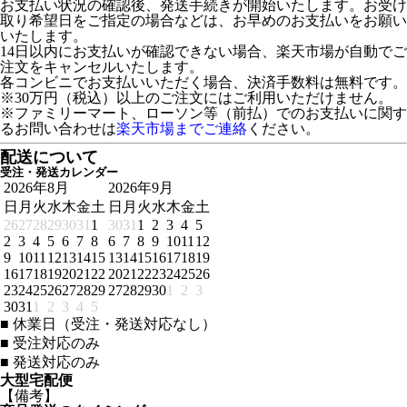
お支払い状況の確認後、発送手続きが開始いたします。お受け
取り希望日をご指定の場合などは、お早めのお支払いをお願い
いたします。
14日以内にお支払いが確認できない場合、楽天市場が自動でご
注文をキャンセルいたします。
各コンビニでお支払いいただく場合、決済手数料は無料です。
※30万円（税込）以上のご注文にはご利用いただけません。
※ファミリーマート、ローソン等（前払）でのお支払いに関す
るお問い合わせは
楽天市場までご連絡
ください。
配送について
受注・発送カレンダー
2026年8月
2026年9月
日
月
火
水
木
金
土
日
月
火
水
木
金
土
26
27
28
29
30
31
1
30
31
1
2
3
4
5
2
3
4
5
6
7
8
6
7
8
9
10
11
12
9
10
11
12
13
14
15
13
14
15
16
17
18
19
16
17
18
19
20
21
22
20
21
22
23
24
25
26
23
24
25
26
27
28
29
27
28
29
30
1
2
3
30
31
1
2
3
4
5
■
休業日（受注・発送対応なし）
■
受注対応のみ
■
発送対応のみ
大型宅配便
【備考】