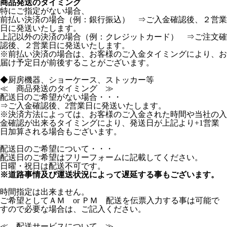
商品発送のタイミング
特にご指定がない場合、
前払い決済の場合（例：銀行振込） ⇒ご入金確認後、２営業
日に発送いたします。
上記以外の決済の場合（例：クレジットカード） ⇒ご注文確
認後、２営業日に発送いたします。
※前払い決済の場合は、お客様のご入金タイミングにより、お
届け予定日が前後することがございます。
◆厨房機器、ショーケース、ストッカー等
≪ 商品発送のタイミング ≫
配送日のご希望がない場合・・・
⇒ご入金確認後、2営業日に発送いたします。
※決済方法によっては、お客様のご入金された時間や当社の入
金確認が出来るタイミングにより、発送日が上記より+1営業
日加算される場合もございます。
配送日のご希望について・・・
配送日のご希望はフリーフォームに記載してください。
日曜・祝日は配送不可です。
※道路事情及び運送状況によって遅延する事もございます。
時間指定は出来ません。
ご希望としてＡＭ or ＰＭ 配送を伝票入力する事は可能で
すので必要な場合は、ご記入ください。
≪ 配送サービスについて ≫