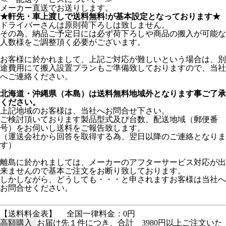
メーカー直送でお送りします。
★軒先・車上渡しで送料無料!が基本設定となっております★
ドライバーさんは原則荷下ろしは致しません。
その為、納品ご予定日には必ず荷下ろしや商品の搬入が可能な
人数様をご調整頂く必要がございます。
お客様に於かれまして、上記ご対応が難しいという場合は、別
途費用にて搬入設置プランもご準備致しておりますので、当社
へご連絡ください。
北海道・沖縄県（本島）は送料無料地域外となります事ご了承
ください。
上記地域のお客様は、当社へお問合せ下さい。
ご検討頂いております製品型式及び台数、配送地域（郵便番
号）をお伺いし送料をご報告致します。
（運送会社から回答を取得する為、翌日以降のご連絡となりま
す）
離島に於かれましては、メーカーのアフターサービス対応が出
来ませんので基本ご注文をお断り致しております。
しかしながら、どうしても・・・と申されますお客様は当社へ
お問合せください。
【送料料金表】
全国一律料金：0円
高額購入
お届け先１件につき、合計 3980円以上ご注文いた