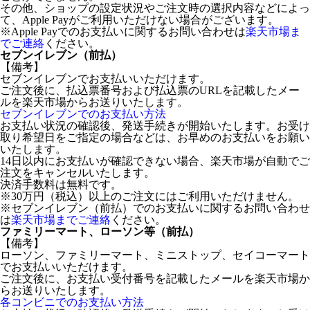
その他、ショップの設定状況やご注文時の選択内容などによっ
て、Apple Payがご利用いただけない場合がございます。
※Apple Payでのお支払いに関するお問い合わせは
楽天市場ま
でご連絡
ください。
セブンイレブン（前払）
【備考】
セブンイレブンでお支払いいただけます。
ご注文後に、払込票番号および払込票のURLを記載したメー
ルを楽天市場からお送りいたします。
セブンイレブンでのお支払い方法
お支払い状況の確認後、発送手続きが開始いたします。お受け
取り希望日をご指定の場合などは、お早めのお支払いをお願い
いたします。
14日以内にお支払いが確認できない場合、楽天市場が自動でご
注文をキャンセルいたします。
決済手数料は無料です。
※30万円（税込）以上のご注文にはご利用いただけません。
※セブンイレブン（前払）でのお支払いに関するお問い合わせ
は
楽天市場までご連絡
ください。
ファミリーマート、ローソン等（前払）
【備考】
ローソン、ファミリーマート、ミニストップ、セイコーマート
でお支払いいただけます。
ご注文後に、お支払い受付番号を記載したメールを楽天市場か
らお送りいたします。
各コンビニでのお支払い方法