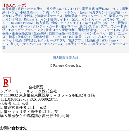
【楽天グループ】
楽天市場
|
旅行・ホテル予約・航空券
|
本・DVD・CD
|
電子書籍 楽天Kobo
|
ゴルフ場予
約
|
レシピ
|
車検見積もり・予約
|
イベント・チケット販売
|
写真プリント
|
美容室・ヘ
アサロン予約
|
女性向け健康管理サービス
|
物流委託・アウトソーシング
|
楽天スーパー
ポイント特集
|
Rebates（ポイント提携サイト）
|
楽天ポイントカード
|
おでかけでポイ
ント
|
Rakuten Fashion
|
地方競馬
|
競輪
|
アフィリエイト
|
ネット証券（株・FX・投資信
託）
|
カードローン
|
クレジットカード
|
電子マネー
|
決済システム
|
スマホでカード決
済
|
エネルギープランニング
|
住宅ローン変動金利（固定特約付き）・フラット35
|
損害
保険・生命保険比較
|
生命保険
|
自動車保険一括見積もり
|
インターネット銀行
|
ニュー
ス・検索
|
仕事紹介
|
不動産情報
|
ブログ
|
ROOM
|
楽天モバイル
|
プロバイダ・インタ
ーネット接続
|
無料通話＆メッセージアプリ
|
電話アプリ
|
動画配信
|
占い
|
toto・
BIG
|
宝くじ（ナンバーズ4・ナンバーズ3）
|
楽天イーグルス
|
楽天グループ サービス一
覧
個人情報保護方針
© Rakuten Group, Inc.
会社概要
シグマ・リテールテック株式会社
〒1110032 東京都台東区浅草３－３５－２御山ビル１階
TEL:0368023707 FAX:0368023711
代表者
:
江上 元英
店舗運営責任者
:
江上 元英
店舗セキュリティ責任者
:
江上元英
購入履歴からの適格請求書発行:対応可能
お問い合わせ先