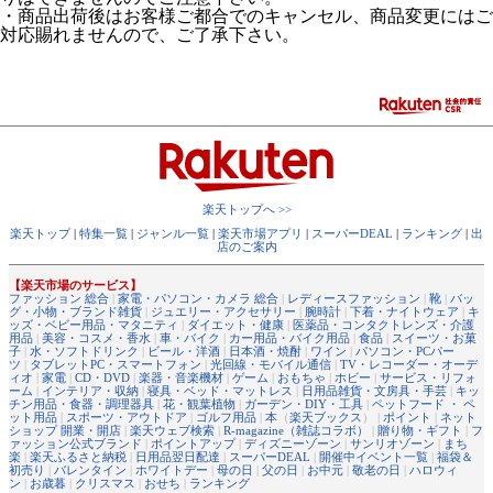
・商品出荷後はお客様ご都合でのキャンセル、商品変更にはご
対応賜れませんので、ご了承下さい。
楽天トップへ >>
楽天トップ
|
特集一覧
|
ジャンル一覧
|
楽天市場アプリ
|
スーパーDEAL
|
ランキング
|
出
店のご案内
【楽天市場のサービス】
ファッション 総合
|
家電・パソコン・カメラ 総合
|
レディースファッション
|
靴
|
バッ
グ・小物・ブランド雑貨
|
ジュエリー・アクセサリー
|
腕時計
|
下着・ナイトウェア
|
キ
ッズ・ベビー用品・マタニティ
|
ダイエット・健康
|
医薬品・コンタクトレンズ・介護
用品
|
美容・コスメ・香水
|
車・バイク
|
カー用品・バイク用品
|
食品
|
スイーツ・お菓
子
|
水・ソフトドリンク
|
ビール・洋酒
|
日本酒・焼酎
|
ワイン
|
パソコン・PCパー
ツ
|
タブレットPC・スマートフォン
|
光回線・モバイル通信
|
TV・レコーダー・オーデ
ィオ
|
家電
|
CD・DVD
|
楽器・音楽機材
|
ゲーム
|
おもちゃ
|
ホビー
|
サービス・リフォ
ーム
|
インテリア・収納
|
寝具・ベッド・マットレス
|
日用品雑貨・文房具・手芸
|
キッ
チン用品・食器・調理器具
|
花・観葉植物
|
ガーデン・DIY・工具
|
ペットフード ・ ペ
ット用品
|
スポーツ・アウトドア
|
ゴルフ用品
|
本
（
楽天ブックス
） |
ポイント
|
ネット
ショップ 開業・開店
|
楽天ウェブ検索
|
R-magazine（雑誌コラボ）
|
贈り物・ギフト
|
フ
ァッション公式ブランド
|
ポイントアップ
|
ディズニーゾーン
|
サンリオゾーン
|
まち
楽
|
楽天ふるさと納税
|
日用品翌日配達
|
スーパーDEAL
|
開催中イベント一覧
|
福袋＆
初売り
|
バレンタイン
|
ホワイトデー
|
母の日
|
父の日
|
お中元
|
敬老の日
|
ハロウィ
ン
|
お歳暮
|
クリスマス
|
おせち
|
ランキング