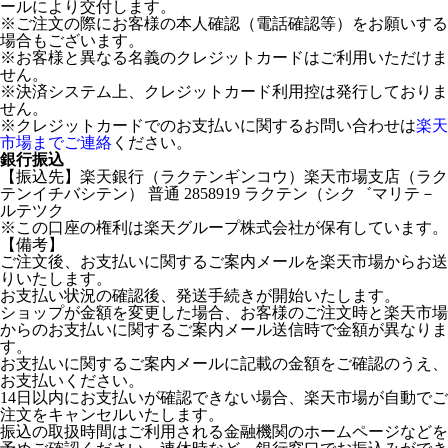
ールにより交付します。
※ご注文の際にお客様の本人確認（電話確認等）をお願いする
場合もございます。
※お客様と異なる名義のクレジットカードはご利用いただけま
せん。
※決済システム上、クレジットカード利用控は発行しておりま
せん。
※クレジットカードでのお支払いに関するお問い合わせは
楽天
市場までご連絡
ください。
銀行振込
【振込先】楽天銀行（ラクテンギンコウ）楽天市場支店（ラク
テンイチバシテン） 普通 2858919 ラクテン（シク゛マリテ－
ルテツク
※この口座の権利は楽天グループ株式会社が保有しています。
【備考】
ご注文後、お支払いに関するご案内メールを楽天市場からお送
りいたします。
お支払い状況の確認後、発送手続きが開始いたします。
ショップが金額を変更した場合、お客様のご注文時と楽天市場
からのお支払いに関するご案内メール送信時で金額が異なりま
す。
お支払いに関するご案内メールに記載の金額をご確認のうえ、
お支払いください。
14日以内にお支払いが確認できない場合、楽天市場が自動でご
注文をキャンセルいたします。
振込の取扱時間はご利用される金融機関のホームページなどを