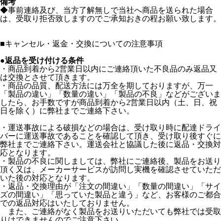
備考
◆事前連絡及び、当方了解無しで当社へ商品を送られた場合
は、受取り拒否致しますのでご承知おきの程お願い致します。
■
キャンセル・返金・交換についての注意事項
●返品を受け付ける条件
・商品到着から2営業日以内にご連絡頂いた不良品のみ返品又
は交換とさせて頂きます。
・商品の品質、配送方法には万全を期しておりますが、万一
「製品の違い」「数量の違い」「製品の不良」などがございま
したら、お手数ですが商品到着から2営業日以内（土、日、祝
日を除く）に弊社までご連絡下さい。
・運送事故による破損などの場合は、受け取り時に配達ドライ
バーに運送事故であることを確認して頂き、受け取り後すぐに
弊社までご連絡下さい。運送会社と協議した後に返品・交換対
応となります。
・製品の不良に関しましては、弊社にご連絡後、製品をお送り
頂く又は、メーカーサービスが訪問し実機を確認させていただ
いた後の対応となります。
・返品・交換理由が「注文の間違い」「数量の間違い」「サイ
ズの間違い」「思っていた製品と違う」など、お客様のご都合
での返品対応はいたしておりません。
また、ご連絡がなく製品をお送りいただいても弊社では受取
りはできませんのでご注意下さい。