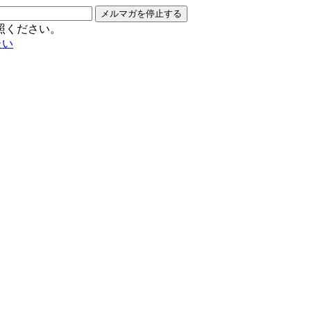
メルマガを停止する
照ください。
たい