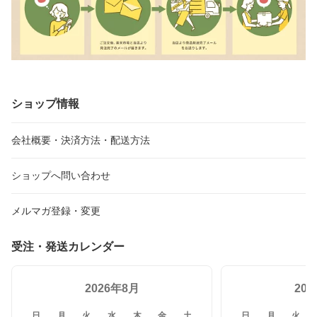
ショップ情報
会社概要・決済方法・配送方法
ショップへ問い合わせ
メルマガ登録・変更
受注・発送カレンダー
2026年8月
20
日
月
火
水
木
金
土
日
月
火