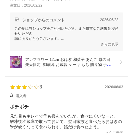
注文日：2026/02/22
ショップからのコメント
2026/06/23
この度は当ショップをご利用いただき、また貴重なご感想をお寄
せいただき
誠にありがとうございます。
さらに表示
アンフラワーの華やかな見た目や、あっさりとした甘さをお気に
召して
いただけたとのこと、大変嬉しく拝見いたしました。
アンフラワー 12cm おはぎ 和菓子 あんこ 母の日 
楽天限定  御歳暮 お歳暮 ケーキ もち 贈り物 手土産 
一方で、土台部分につきましてはお好みに合わなかったとのこ
甘さ控えめ 御彼岸 お供え プレゼント ギフト 甘味 
と、
手作り 誕生日 記念日 生菓子 インスタ映え 花 和風 
率直なご感想をありがとうございます。
ケーキ いちご 杏仁 紫芋 小豆 クール便
いただいたお声は生産者様とも共有させていただきます。
3
2026/06/03
この度はレビューをご投稿いただき、誠にありがとうございまし
購入者
た。
ボチボチ
見た目もキレイで母も喜んでいたが、食べにくいなーと。
解凍後冷蔵庫で取っておいて、翌日家族と食べたらおはぎの
米が硬くなって食べられず、餡だけ食べたよう。
見栄えはいいけど、今後は1つずつ解凍して食べれる商品に
さらに表示