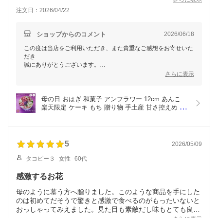
しようと思った。
注文日：2026/04/22
ショップからのコメント
2026/06/18
この度は当店をご利用いただき、また貴重なご感想をお寄せいた
だき
誠にありがとうございます。
さらに表示
お母様にお喜びいただけたとのこと、また見た目について
お褒めのお言葉をいただき大変嬉しく拝見いたしました。
母の日 おはぎ 和菓子 アンフラワー 12cm あんこ 
一方で、お召し上がりいただく際の食べにくさや、
楽天限定 ケーキ もち 贈り物 手土産 甘さ控えめ 御
解凍後のおはぎのお米が硬くなってしまったとのこと、
彼岸 お供え プレゼント ギフト 甘味 手作り 誕生日 
ご期待に沿えず残念なお気持ちにさせてしまい
記念日 生菓子 インスタ映え 花 和風 ケーキ いちご 
申し訳ございませんでした。
杏仁 紫芋 小豆 クール便 御中元 お中元
いただきましたご意見は今後の商品案内の参考にさせていただく
5
2026/05/09
とともに、
タコピー３
女性
60代
生産者とも共有させていただきます。
この度は率直なご感想をお聞かせいただき、誠にありがとうござ
感激するお花
いました。
母のように慕う方へ贈りました。このような商品を手にした
のは初めてだそうで驚きと感激で食べるのがもったいないと
おっしゃってみえました。見た目も素敵だし味もとても良か