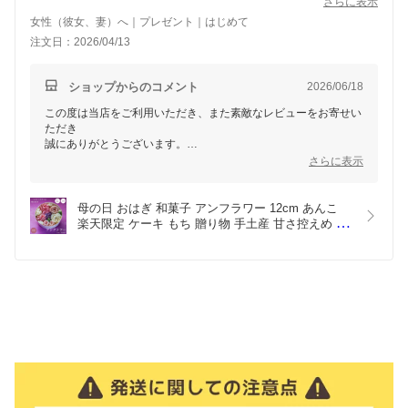
ったと大変喜んで頂きました。
さらに表示
女性（彼女、妻）へ｜プレゼント｜はじめて
注文日：2026/04/13
ショップからのコメント
2026/06/18
この度は当店をご利用いただき、また素敵なレビューをお寄せい
ただき
誠にありがとうございます。
さらに表示
大切な方への贈り物に当店の商品をお選びいただき、大変光栄で
す。
お贈り先様にも「食べるのがもったいない」と感じていただける
母の日 おはぎ 和菓子 アンフラワー 12cm あんこ 
ほど
楽天限定 ケーキ もち 贈り物 手土産 甘さ控えめ 御
喜んでいただけたとのこと、スタッフ一同とても嬉しく拝見いた
彼岸 お供え プレゼント ギフト 甘味 手作り 誕生日 
しました。
記念日 生菓子 インスタ映え 花 和風 ケーキ いちご 
杏仁 紫芋 小豆 クール便 御中元 お中元
これからも贈る方にも贈られる方にも笑顔になっていただける商
品をお届け
出来るように努めてまいります。
またのご利用を心よりお待ちしております。