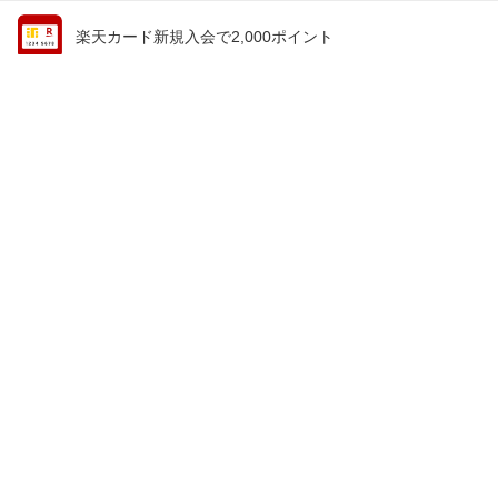
楽天カード新規入会で2,000ポイント
会員情報
楽天市場トップ
買い物かご
楽天のサービス一覧
お気に入り
出店のご案内
閲覧履歴
安心・安全の取り組み
購入履歴
ご利用ガイド
myクーポン
ヘルプ・問い合わせ
企業情報
個人情報保護方針
採用情報