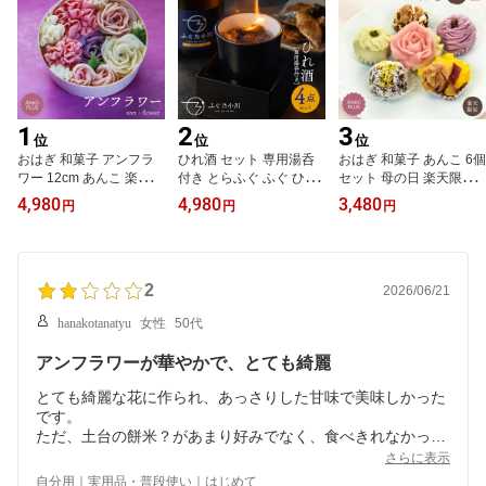
1
2
3
位
位
位
おはぎ 和菓子 アンフラ
ひれ酒 セット 専用湯呑
おはぎ 和菓子 あんこ 6個
ワー 12cm あんこ 楽天限
付き とらふぐ ふぐ ひれ
セット 母の日 楽天限定
定 ケーキ もち 贈り物 手
鰭 ヒレ 日本酒 敬老 敬老
餅 もち 贈り物 手土産 プ
4,980
4,980
3,480
円
円
円
土産 甘さ控えめ 御彼岸
の日 贈り物 ギフト 贈答
レゼント ギフト お歳暮
プレゼント ギフト 甘味
お礼 お祝い 御祝 内祝 父
スイーツ 誕生日 生菓子
手作り 誕生日 記念日 生
の日 プレゼント
かわいい 御歳暮 モッチ
菓子 インスタ映え 花 和
ダリンダ お返し 創作 専
風 ケーキ いちご 杏仁 紫
2
門店 ストロベリー 芋 栗
2026/06/21
芋 小豆 クール便 御中元
南瓜 紫芋 抹茶 レモン く
hanakotanatyu
女性
50代
お中元 モッチダリンダ m
るみ ピスタチオ モッチ
otti da linda
ダリンダ motti da linda
アンフラワーが華やかで、とても綺麗
とても綺麗な花に作られ、あっさりした甘味で美味しかった
です。
ただ、土台の餅米？があまり好みでなく、食べきれなかった
です、、。
さらに表示
自分用｜実用品・普段使い｜はじめて