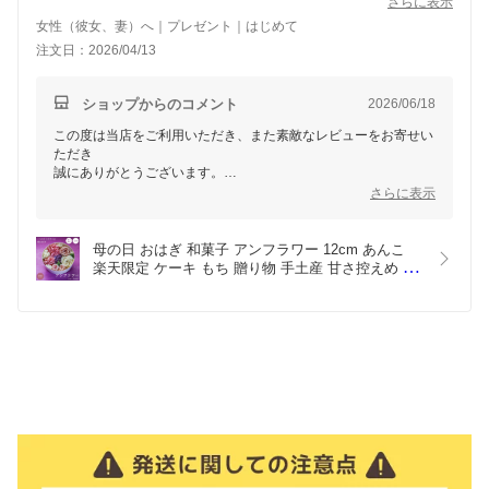
ったと大変喜んで頂きました。
さらに表示
女性（彼女、妻）へ｜プレゼント｜はじめて
注文日：2026/04/13
ショップからのコメント
2026/06/18
この度は当店をご利用いただき、また素敵なレビューをお寄せい
ただき
誠にありがとうございます。
さらに表示
大切な方への贈り物に当店の商品をお選びいただき、大変光栄で
す。
お贈り先様にも「食べるのがもったいない」と感じていただける
母の日 おはぎ 和菓子 アンフラワー 12cm あんこ 
ほど
楽天限定 ケーキ もち 贈り物 手土産 甘さ控えめ 御
喜んでいただけたとのこと、スタッフ一同とても嬉しく拝見いた
彼岸 お供え プレゼント ギフト 甘味 手作り 誕生日 
しました。
記念日 生菓子 インスタ映え 花 和風 ケーキ いちご 
杏仁 紫芋 小豆 クール便 御中元 お中元
これからも贈る方にも贈られる方にも笑顔になっていただける商
品をお届け
出来るように努めてまいります。
またのご利用を心よりお待ちしております。