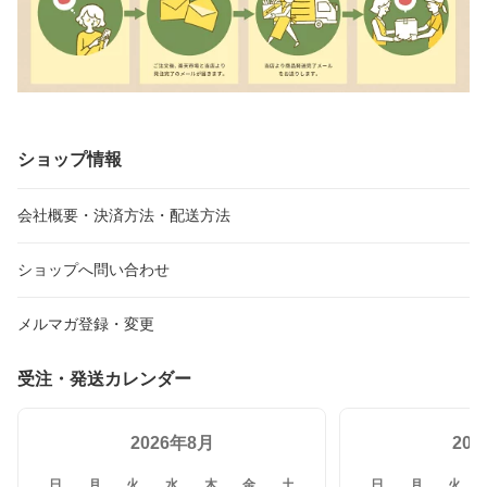
ショップ情報
会社概要・決済方法・配送方法
ショップへ問い合わせ
メルマガ登録・変更
受注・発送カレンダー
2026年8月
20
日
月
火
水
木
金
土
日
月
火