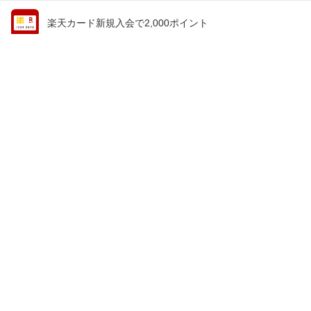
楽天カード新規入会で2,000ポイント
会員情報
楽天市場トップ
買い物かご
楽天のサービス一覧
お気に入り
出店のご案内
閲覧履歴
安心・安全の取り組み
購入履歴
ご利用ガイド
myクーポン
ヘルプ・問い合わせ
企業情報
個人情報保護方針
採用情報