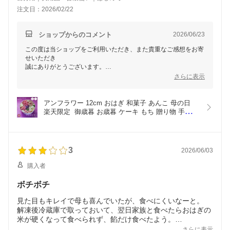
注文日：2026/02/22
ショップからのコメント
2026/06/23
この度は当ショップをご利用いただき、また貴重なご感想をお寄
せいただき
誠にありがとうございます。
さらに表示
アンフラワーの華やかな見た目や、あっさりとした甘さをお気に
召して
いただけたとのこと、大変嬉しく拝見いたしました。
アンフラワー 12cm おはぎ 和菓子 あんこ 母の日 
楽天限定  御歳暮 お歳暮 ケーキ もち 贈り物 手土産 
一方で、土台部分につきましてはお好みに合わなかったとのこ
甘さ控えめ 御彼岸 お供え プレゼント ギフト 甘味 
と、
手作り 誕生日 記念日 生菓子 インスタ映え 花 和風 
率直なご感想をありがとうございます。
ケーキ いちご 杏仁 紫芋 小豆 クール便
いただいたお声は生産者様とも共有させていただきます。
3
2026/06/03
この度はレビューをご投稿いただき、誠にありがとうございまし
購入者
た。
ボチボチ
見た目もキレイで母も喜んでいたが、食べにくいなーと。
解凍後冷蔵庫で取っておいて、翌日家族と食べたらおはぎの
米が硬くなって食べられず、餡だけ食べたよう。
見栄えはいいけど、今後は1つずつ解凍して食べれる商品に
さらに表示