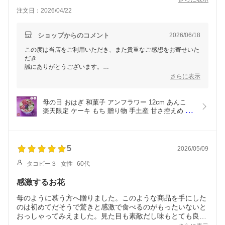
しようと思った。
注文日：2026/04/22
ショップからのコメント
2026/06/18
この度は当店をご利用いただき、また貴重なご感想をお寄せいた
だき
誠にありがとうございます。
さらに表示
お母様にお喜びいただけたとのこと、また見た目について
お褒めのお言葉をいただき大変嬉しく拝見いたしました。
母の日 おはぎ 和菓子 アンフラワー 12cm あんこ 
一方で、お召し上がりいただく際の食べにくさや、
楽天限定 ケーキ もち 贈り物 手土産 甘さ控えめ 御
解凍後のおはぎのお米が硬くなってしまったとのこと、
彼岸 お供え プレゼント ギフト 甘味 手作り 誕生日 
ご期待に沿えず残念なお気持ちにさせてしまい
記念日 生菓子 インスタ映え 花 和風 ケーキ いちご 
申し訳ございませんでした。
杏仁 紫芋 小豆 クール便 御中元 お中元
いただきましたご意見は今後の商品案内の参考にさせていただく
5
2026/05/09
とともに、
タコピー３
女性
60代
生産者とも共有させていただきます。
この度は率直なご感想をお聞かせいただき、誠にありがとうござ
感激するお花
いました。
母のように慕う方へ贈りました。このような商品を手にした
のは初めてだそうで驚きと感激で食べるのがもったいないと
おっしゃってみえました。見た目も素敵だし味もとても良か