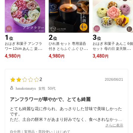
1
2
3
位
位
位
おはぎ 和菓子 アンフラ
ひれ酒 セット 専用湯呑
おはぎ 和菓子 あんこ 6個
ワー 12cm あんこ 楽天限
付き とらふぐ ふぐ ひれ
セット 母の日 楽天限定
定 ケーキ もち 贈り物 手
鰭 ヒレ 日本酒 敬老 敬老
餅 もち 贈り物 手土産 プ
4,980
4,980
3,480
円
円
円
土産 甘さ控えめ 御彼岸
の日 贈り物 ギフト 贈答
レゼント ギフト お歳暮
プレゼント ギフト 甘味
お礼 お祝い 御祝 内祝 父
スイーツ 誕生日 生菓子
手作り 誕生日 記念日 生
の日 プレゼント
かわいい 御歳暮 モッチ
菓子 インスタ映え 花 和
ダリンダ お返し 創作 専
風 ケーキ いちご 杏仁 紫
2
門店 ストロベリー 芋 栗
2026/06/21
芋 小豆 クール便 御中元
南瓜 紫芋 抹茶 レモン く
hanakotanatyu
女性
50代
お中元 モッチダリンダ m
るみ ピスタチオ モッチ
otti da linda
ダリンダ motti da linda
アンフラワーが華やかで、とても綺麗
とても綺麗な花に作られ、あっさりした甘味で美味しかった
です。
ただ、土台の餅米？があまり好みでなく、食べきれなかった
です、、。
さらに表示
自分用｜実用品・普段使い｜はじめて