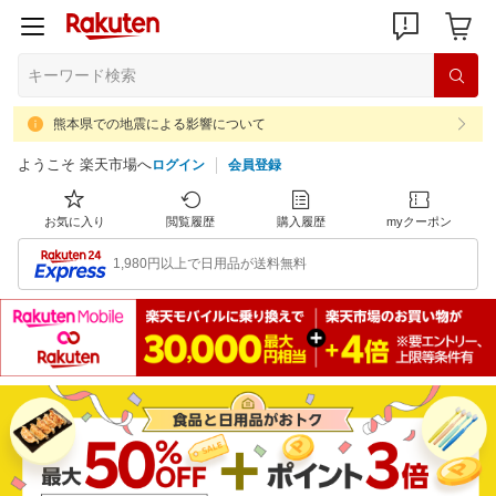
熊本県での地震による影響について
ようこそ 楽天市場へ
ログイン
会員登録
お気に入り
閲覧履歴
購入履歴
myクーポン
1,980円以上で日用品が送料無料