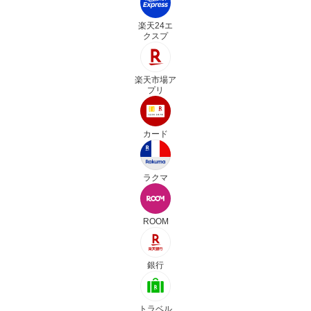
楽天24エ
クスプ
楽天市場ア
プリ
カード
ラクマ
ROOM
銀行
トラベル