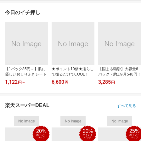
今日のイチ押し
【1パック85円～】肌に
★ポイント10倍★濡らし
【固まる猫砂】大容量6
優しいおしりふきシート
て振るだけでCOOL！
パック・約1か月548円！
1,122
6,600
3,285
円
～
円
円
楽天スーパーDEAL
すべて見る
No Image
No Image
No Image
20%
20%
25%
ポイント
ポイント
ポイント
バック
バック
バック