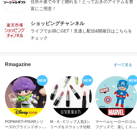
住所不要で今すぐ贈れる！とっておきのアイテムを豊
富にご用意！
ショッピングチャンネル
ライブでお得にGET！見逃し配信&開催日はこちらを
チェック
Rmagazine
すべて見る
POPMART×PIXARシリ
M・A・Cリップ人気3シ
マーベルヒーローのゴル
ーズのブラインドボック
リーズをスウォッチ比較
フグッズで、楽しくスコ
ス
アアップ！