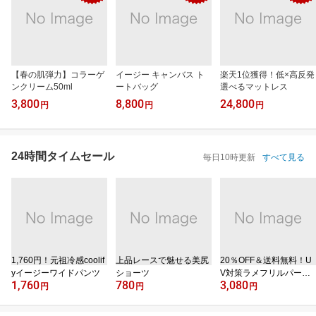
【春の肌弾力】コラーゲ
イージー キャンバス ト
楽天1位獲得！低×高反発
ンクリーム50ml
ートバッグ
選べるマットレス
3,800
8,800
24,800
円
円
円
24時間タイムセール
毎日10時更新
すべて見る
1,760円！元祖冷感coolif
上品レースで魅せる美尻
20％OFF＆送料無料！U
yイージーワイドパンツ
ショーツ
V対策ラメフリルパーカ
1,760
780
3,080
ー
円
円
円