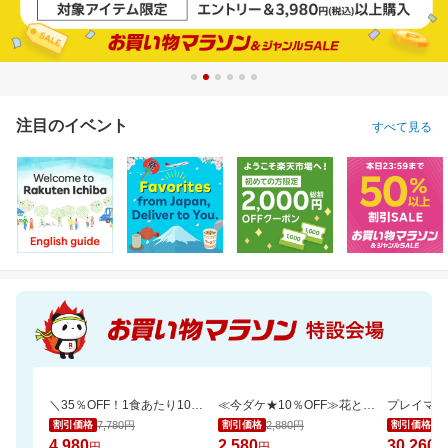
注目のイベント
すべて見る
＼35％OFF！1食あたり104円／お茶碗約1杯分！パックご飯 150g×48食
≪今ダケ★10％OFF≫花とスイーツで二度嬉しい♪可愛いシャボンブーケ＆どら焼きset
7,780円
2,880円
35
割引価格
割引価格
割引価格
4,980
2,580
30,260
円
円
円