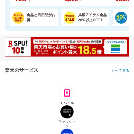
食品と日用品がお
掲載アイテム全品
日
得！
20%以上OFF！
ポ
楽天のサービス
すべて見る
モバイル
ファッショ
ン