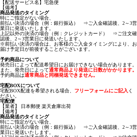
【配送サービス名】宅急便
【備考】
商品発送のタイミング
特にご指定がない場合、
前払い決済の場合（例：銀行振込） ⇒ご入金確認後、2～3営
業日に発送いたします。
上記以外の決済の場合（例：クレジットカード） ⇒ご注文確
認後、2～3営業日に発送いたします。
※前払い決済の場合は、お客様のご入金タイミングにより、お
届け予定日が前後することがございます。
予約商品について
発売日によって配送希望日にお届けできない場合があります。
また、発売日によって
通常商品より発送に日数がかかります。
予約商品は
通常商品と同梱発送できません。
宅配BOXについて
宅配BOX配達を希望される場合、
フリーフォームにご記入
く
ださい。
宅配便
【業者】 日本郵便 楽天倉庫出荷
【備考】
商品発送のタイミング
特にご指定がない場合、
前払い決済の場合（例：銀行振込） ⇒ご入金確認後、2～3営
業日に発送いたします。