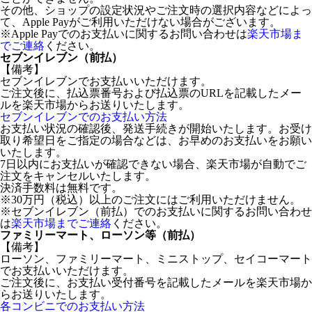
その他、ショップの設定状況やご注文時の選択内容などによっ
て、Apple Payがご利用いただけない場合がございます。
※Apple Payでのお支払いに関するお問い合わせは
楽天市場ま
でご連絡
ください。
セブンイレブン（前払）
【備考】
セブンイレブンでお支払いいただけます。
ご注文後に、払込票番号および払込票のURLを記載したメー
ルを楽天市場からお送りいたします。
セブンイレブンでのお支払い方法
お支払い状況の確認後、発送手続きが開始いたします。お受け
取り希望日をご指定の場合などは、お早めのお支払いをお願い
いたします。
7日以内にお支払いが確認できない場合、楽天市場が自動でご
注文をキャンセルいたします。
決済手数料は無料です。
※30万円（税込）以上のご注文にはご利用いただけません。
※セブンイレブン（前払）でのお支払いに関するお問い合わせ
は
楽天市場までご連絡
ください。
ファミリーマート、ローソン等（前払）
【備考】
ローソン、ファミリーマート、ミニストップ、セイコーマート
でお支払いいただけます。
ご注文後に、お支払い受付番号を記載したメールを楽天市場か
らお送りいたします。
各コンビニでのお支払い方法