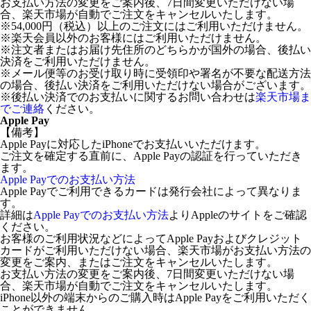
お支払い方法の変更をご案内後、7日間変更いただけない場
合、楽天市場が自動でご注文をキャンセルいたします。
※54,000円（税込）以上のご注文にはご利用いただけません。
※楽天会員以外のお客様にはご利用いただけません。
※注文者またはお届け先住所のどちらかが国外の場合、後払い
決済をご利用いただけません。
※メール便等のお受け取り時に受領印や署名が不要な配送方法
の場合、後払い決済をご利用いただけない場合がございます。
※後払い決済でのお支払いに関するお問い合わせは
楽天市場ま
でご連絡
ください。
Apple Pay
【備考】
Apple Payに対応したiPhoneでお支払いいただけます。
ご注文を確定する直前に、Apple Payの認証を行っていただき
ます。
Apple Payでのお支払い方法
Apple Payでご利用できるカードは発行会社によって異なりま
す。
詳細は
Apple Payでのお支払い方法
よりAppleのサイトをご確認
ください。
お客様のご利用状況などによってApple Payおよびクレジット
カードがご利用いただけない場合、楽天市場がお支払い方法の
変更をご案内、またはご注文をキャンセルいたします。
お支払い方法の変更をご案内後、7日間変更いただけない場
合、楽天市場が自動でご注文をキャンセルいたします。
iPhone以外の端末からのご購入時はApple Payをご利用いただく
ことができません。