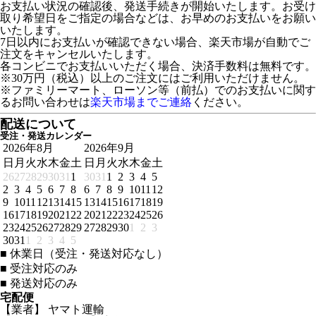
お支払い状況の確認後、発送手続きが開始いたします。お受け
取り希望日をご指定の場合などは、お早めのお支払いをお願い
いたします。
7日以内にお支払いが確認できない場合、楽天市場が自動でご
注文をキャンセルいたします。
各コンビニでお支払いいただく場合、決済手数料は無料です。
※30万円（税込）以上のご注文にはご利用いただけません。
※ファミリーマート、ローソン等（前払）でのお支払いに関す
るお問い合わせは
楽天市場までご連絡
ください。
配送について
受注・発送カレンダー
2026年8月
2026年9月
日
月
火
水
木
金
土
日
月
火
水
木
金
土
26
27
28
29
30
31
1
30
31
1
2
3
4
5
2
3
4
5
6
7
8
6
7
8
9
10
11
12
9
10
11
12
13
14
15
13
14
15
16
17
18
19
16
17
18
19
20
21
22
20
21
22
23
24
25
26
23
24
25
26
27
28
29
27
28
29
30
1
2
3
30
31
1
2
3
4
5
■
休業日（受注・発送対応なし）
■
受注対応のみ
■
発送対応のみ
宅配便
【業者】 ヤマト運輸