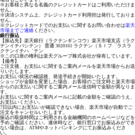
※お客様と異なる名義のクレジットカードはご利用いただけま
せん。
※決済システム上、クレジットカード利用控は発行しておりま
せん。
※クレジットカードでのお支払いに関するお問い合わせは
楽天
市場までご連絡
ください。
銀行振込
【振込先】楽天銀行（ラクテンギンコウ）楽天市場支店（ラク
テンイチバシテン） 普通 3020161 ラクテン（ＳＩフ゜ラスラ
クテンイチハ゛テン
※この口座の権利は楽天グループ株式会社が保有しています。
【備考】
ご注文後、お支払いに関するご案内メールを楽天市場からお送
りいたします。
お支払い状況の確認後、発送手続きが開始いたします。
ショップが金額を変更した場合、お客様のご注文時と楽天市場
からのお支払いに関するご案内メール送信時で金額が異なりま
す。
お支払いに関するご案内メールに記載の金額をご確認のうえ、
お支払いください。
7日以内にお支払いが確認できない場合、楽天市場が自動でご
注文をキャンセルいたします。
振込の取扱時間はご利用される金融機関のホームページなどを
予めご確認ください。連休時など、銀行窓口でお振込みができ
ない場合は、ATMやネットバンキングにてお振込みくださ
い。