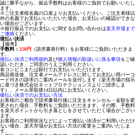
誠に勝手ながら、振込手数料はお客様のご負担でお願いいたし
ます。
※ご注文者様名義の口座よりお支払いください。ご注文者様以
外の名義でお支払いいただいた場合、お支払いの確認ができな
い場合がございます。
※銀行振込でのお支払いに関するお問い合わせは
楽天市場まで
ご連絡
ください。
後払い決済
【備考】
手数料：
250円
（請求書発行料）をお客様にご負担いただきま
す。
後払い決済ご利用規約
及び
個人情報の取扱いに係る事項
をご確
認いただき、ご同意のうえご利用ください。
各コンビニまたは銀行でお支払いいただけます。
商品発送後、注文者メールアドレスに対してお支払い用バーコ
ード付きの請求のご案内メールを送付します（楽天市場の指示
に基づき株式会社ネットプロテクションズよりご請求しま
す）。メール受取後14日以内にお支払いください。
後払い決済でのお支払い方法
お客様のご都合で請求書発行後に注文をキャンセル・金額を変
更された場合、手数料をご負担いただきます。その際、手数料
を楽天ポイントから引き落としをさせていただく場合がござい
ます。
お客様のご利用状況などによって後払い決済がご利用いただけ
ない場合、楽天市場がお支払い方法の変更をご案内いたしま
す。