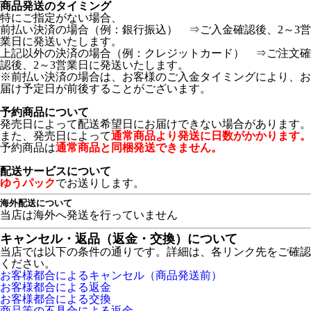
商品発送のタイミング
特にご指定がない場合、
前払い決済の場合（例：銀行振込） ⇒ご入金確認後、2～3営
業日に発送いたします。
上記以外の決済の場合（例：クレジットカード） ⇒ご注文確
認後、2～3営業日に発送いたします。
※前払い決済の場合は、お客様のご入金タイミングにより、お
届け予定日が前後することがございます。
予約商品について
発売日によって配送希望日にお届けできない場合があります。
また、発売日によって
通常商品より発送に日数がかかります。
予約商品は
通常商品と同梱発送できません。
配送サービスについて
ゆうパック
でお送りします。
海外配送について
当店は海外へ発送を行っていません
キャンセル・返品（返金・交換）について
当店では以下の条件の通りです。詳細は、各リンク先をご確認
ください。
お客様都合によるキャンセル（商品発送前）
お客様都合による返金
お客様都合による交換
商品等の不具合による返金