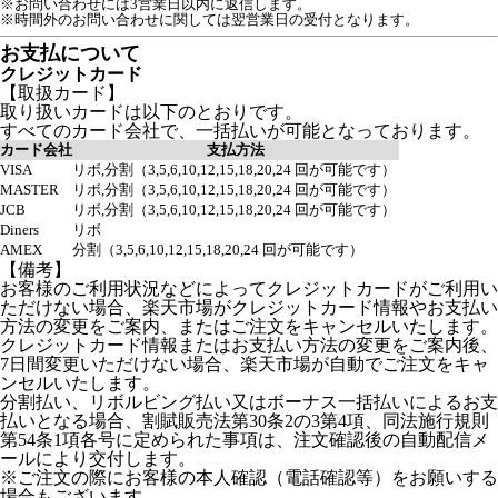
※お問い合わせには3営業日以内に返信します。
※時間外のお問い合わせに関しては翌営業日の受付となります。
お支払について
クレジットカード
【取扱カード】
取り扱いカードは以下のとおりです。
すべてのカード会社で、一括払いが可能となっております。
カード会社
支払方法
VISA
リボ,分割（3,5,6,10,12,15,18,20,24 回が可能です）
MASTER
リボ,分割（3,5,6,10,12,15,18,20,24 回が可能です）
JCB
リボ,分割（3,5,6,10,12,15,18,20,24 回が可能です）
Diners
リボ
AMEX
分割（3,5,6,10,12,15,18,20,24 回が可能です）
【備考】
お客様のご利用状況などによってクレジットカードがご利用い
ただけない場合、楽天市場がクレジットカード情報やお支払い
方法の変更をご案内、またはご注文をキャンセルいたします。
クレジットカード情報またはお支払い方法の変更をご案内後、
7日間変更いただけない場合、楽天市場が自動でご注文をキャ
ンセルいたします。
分割払い、リボルビング払い又はボーナス一括払いによるお支
払いとなる場合、割賦販売法第30条2の3第4項、同法施行規則
第54条1項各号に定められた事項は、注文確認後の自動配信メ
ールにより交付します。
※ご注文の際にお客様の本人確認（電話確認等）をお願いする
場合もございます。