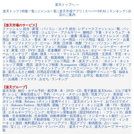
楽天トップへ >>
楽天トップ
|
特集一覧
|
ジャンル一覧
|
楽天市場アプリ
|
スーパーDEAL
|
ランキング
|
出
店のご案内
【楽天市場のサービス】
ファッション 総合
|
家電・パソコン・カメラ 総合
|
レディースファッション
|
靴
|
バッ
グ・小物・ブランド雑貨
|
ジュエリー・アクセサリー
|
腕時計
|
下着・ナイトウェア
|
キ
ッズ・ベビー用品・マタニティ
|
ダイエット・健康
|
医薬品・コンタクトレンズ・介護
用品
|
美容・コスメ・香水
|
車・バイク
|
カー用品・バイク用品
|
食品
|
スイーツ・お菓
子
|
水・ソフトドリンク
|
ビール・洋酒
|
日本酒・焼酎
|
ワイン
|
パソコン・PCパー
ツ
|
タブレットPC・スマートフォン
|
光回線・モバイル通信
|
TV・レコーダー・オーデ
ィオ
|
家電
|
CD・DVD
|
楽器・音楽機材
|
ゲーム
|
おもちゃ
|
ホビー
|
サービス・リフォ
ーム
|
インテリア・収納
|
寝具・ベッド・マットレス
|
日用品雑貨・文房具・手芸
|
キッ
チン用品・食器・調理器具
|
花・観葉植物
|
ガーデン・DIY・工具
|
ペットフード ・ ペ
ット用品
|
スポーツ・アウトドア
|
ゴルフ用品
|
本
（
楽天ブックス
） |
ポイント
|
ネット
ショップ 開業・開店
|
楽天ウェブ検索
|
R-magazine（雑誌コラボ）
|
贈り物・ギフト
|
フ
ァッション公式ブランド
|
ポイントアップ
|
ディズニーゾーン
|
サンリオゾーン
|
まち
楽
|
楽天ふるさと納税
|
日用品翌日配達
|
スーパーDEAL
|
開催中イベント一覧
|
福袋＆
初売り
|
バレンタイン
|
ホワイトデー
|
母の日
|
父の日
|
お中元
|
敬老の日
|
ハロウィ
ン
|
お歳暮
|
クリスマス
|
おせち
|
ランキング
【楽天グループ】
楽天市場
|
旅行・ホテル予約・航空券
|
本・DVD・CD
|
電子書籍 楽天Kobo
|
ゴルフ場予
約
|
レシピ
|
車検見積もり・予約
|
イベント・チケット販売
|
写真プリント
|
美容室・ヘ
アサロン予約
|
女性向け健康管理サービス
|
物流委託・アウトソーシング
|
楽天スーパー
ポイント特集
|
Rebates（ポイント提携サイト）
|
楽天ポイントカード
|
おでかけでポイ
ント
|
Rakuten Fashion
|
地方競馬
|
競輪
|
アフィリエイト
|
ネット証券（株・FX・投資信
託）
|
カードローン
|
クレジットカード
|
電子マネー
|
決済システム
|
スマホでカード決
済
|
エネルギープランニング
|
住宅ローン変動金利（固定特約付き）・フラット35
|
損害
保険・生命保険比較
|
生命保険
|
自動車保険一括見積もり
|
インターネット銀行
|
ニュー
ス・検索
|
仕事紹介
|
不動産情報
|
ブログ
|
ROOM
|
楽天モバイル
|
プロバイダ・インタ
ーネット接続
|
無料通話＆メッセージアプリ
|
電話アプリ
|
動画配信
|
占い
|
toto・
BIG
|
宝くじ（ナンバーズ4・ナンバーズ3）
|
楽天イーグルス
|
楽天グループ サービス一
覧