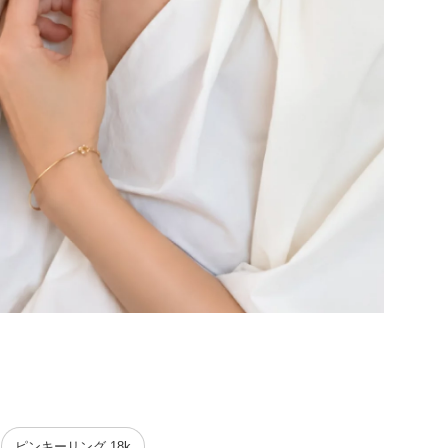
NEW | L
ピンキーリング 18k