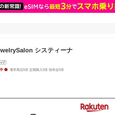
ewelrySalon システィーナ
中
通常商品5倍 定期購入5倍 頒布会5倍