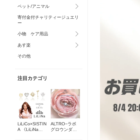
ペット/アニマル
寄付金付チャリティージュエリ
ー
小物 ケア用品
あす楽
その他
注目カテゴリ
LiLiCo×SISTIN
ALTRO−ラボ
A 《LiLiNaリ
グロウンダイ
リーナ》
ヤモンド