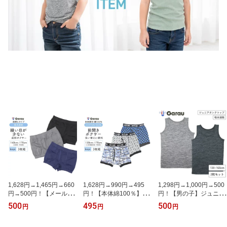
1,628円→1,465円→660
1,628円→990円→495
1,298円→1,000円→500
円→500円！【メール便
円！【本体綿100％】キ
円！【男の子】ジュニア
OK】【吸水速乾】ジュ
ッズジュニア ボクサー
タンクトップ 2枚組
500
495
500
円
円
円
ニア 成型ボクサーパン
パンツ 3枚組 格子・
無地 130〜160m【吸水
ツ 3枚組 無地 前閉
星・デジタル迷彩柄/ウエ
速乾】 男子 男児 ボーイ