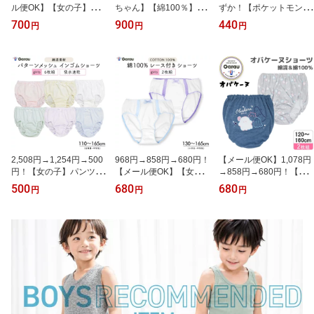
ル便OK】【女の子】ス
ちゃん】【綿100％】キ
ずか！【ポケットモンス
リップ キャミソール型
ャミソール 2枚組 無
ター】【女の子】パット
700
900
440
円
円
円
黒 110cm〜160cm【上部
地/レース付き 100〜13
入りタンクトップ 総
綿100%】 キッズ ジュニ
0cm 女の子 女児 100 1
柄 140〜165cm【綿
ア インナー ワンピース
10 120 130
混】 女子 女児 ガール ト
ドレス ペチコート スカ
ップス 140 150 160 165
ート 制服 ドレス 着物 11
0 120 130 140 150 160
ガロー
2,508円→1,254円→500
968円→858円→680円！
【メール便OK】1,078円
円！【女の子】パンツ 6
【メール便OK】【女の
→858円→680円！【ク
枚組 110cm〜165cm【吸
子】パンツ 2枚組 130c
ラックス・オバケーヌ】
500
680
680
円
円
円
水速乾】【綿混】キッズ
m〜165cm【綿100％】
【綿100%・綿混】キッ
女児 ジュニア 女児ショ
レース ジュニア 女児シ
ズジュニア ショーツ
ーツ パステル パターン
ョーツ ショーツ レース
2枚組 総柄/ワンポイン
メッシュ 110 120 130 1
リボン付き 下着 130 140
ト 120〜160cm ジュ
40 150 160 165 ガロー
150 160 165 ガロー
ニアショーツ 女児ショー
ツ パンツ 女児 キッズ 下
着 女の子 120 130 140 1
50 160