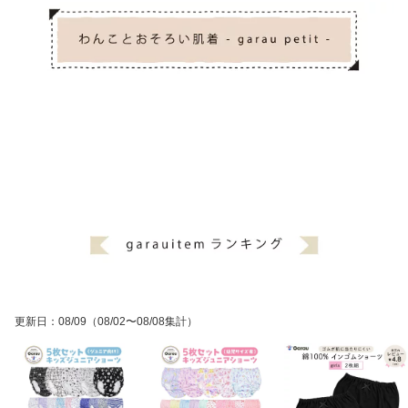
じ 140〜170cm 男の
ストゴム 130〜170cm
130 140 150 160
子 男児 パンツ 下着 140
男の子 男児 パンツ 下
150 160 170 ガロー
着 130 140 150 160 170
更新日
：
08/09
（08/02〜08/08集計）