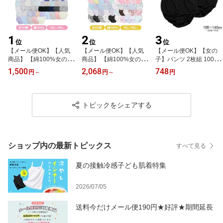
1
2
3
位
位
位
【メール便OK】【人気
【メール便OK】【人気
【メール便OK】【女の
商品】 【綿100%女の子
商品】 【綿100%女の子
子】パンツ 2枚組 100c
パンツ 5枚組】累計販売
パンツ 5枚組】累計販売
m〜165cm【綿100％】
1,500
2,068
748
円
～
円
～
円
数210,000セット突破！
数210,000セット突破！
黒無地 リボン付き キッ
キッズジュニアショー
キッズジュニアショー
ズ ジュニア 女児ショー
ツ 5枚組 全50柄 12
ツ 5枚組 全45柄 9
ツ インゴムショーツ 学
0〜165cm【綿100％】
0〜165cm【綿100％】
校 園指定 100 110 120 1
トピックをシェアする
女児ショーツ パンツ 女
女児ショーツ パンツ 女
30 140 150 160 165 ガ
児 キッズ 下着 女の子 12
児 キッズ 下着 女の子 90
ロー
0 130 140 150 160 165
100 110 120 130 140 15
0 160 165
ショップ内の最新トピックス
すべて見る
夏の接触冷感子ども肌着特集
2026/07/05
送料今だけメール便190円★好評★期間延長