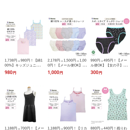
1,738円→980円！【綿1
2,178円→1,500円→1,00
990円→495円！【メー
00%】キッズジュニア
0円！【メール便OK】
ル便OK】【女の子】サ
キャミソール 3枚組
【女の子】パンツ 5枚組
ニタリーショーツ羽付き
980
1,000
300
円
円
円
ユニコーン柄 総柄/ワン
120cm〜165cm【綿10
対応タイプ 2枚組 140c
ポイント 100〜160cm
0％】レース キッズジュ
m〜165cm【吸水速乾】
女の子 女児 100 110 1
ニア 女児ショーツ ショ
ストレッチ 女児ショーツ
20 130 140 150 160
ーツ レース付き くすみ
生理用パンツ 黒 ドット
カラー 120 130 140 150
ジュニア 140 150 160 1
160 165 ガロー
65 ガロー
1,188円→700円！【メー
1,188円→900円！【リカ
880円→440円！残りわ